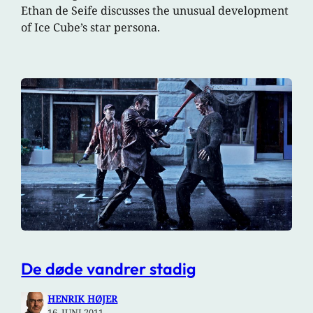
Ethan de Seife discusses the unusual development
of Ice Cube’s star persona.
De døde vandrer stadig
HENRIK HØJER
16. JUNI 2011