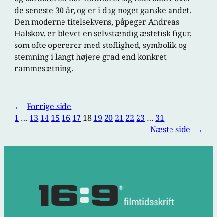
de seneste 30 år, og er i dag noget ganske andet.
Den moderne titelsekvens, påpeger Andreas
Halskov, er blevet en selvstændig æstetisk figur,
som ofte opererer med stoflighed, symbolik og
stemning i langt højere grad end konkret
rammesætning.
←
Forrige side
1
…
13
14
15
16
17
18
19
20
21
22
23
…
31
Næste side
→