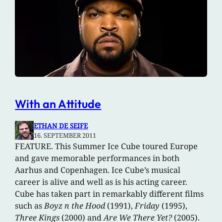
With an Attitude
ETHAN DE SEIFE
16. SEPTEMBER 2011
FEATURE. This Summer Ice Cube toured Europe
and gave memorable performances in both
Aarhus and Copenhagen. Ice Cube’s musical
career is alive and well as is his acting career.
Cube has taken part in remarkably different films
such as
Boyz n the Hood
(1991),
Friday
(1995),
Three Kings
(2000) and
Are We There Yet?
(2005).