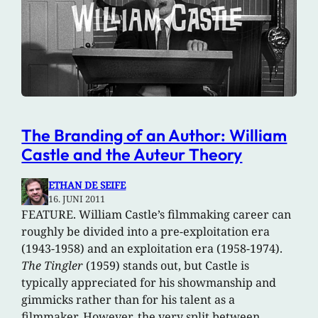
The Branding of an Author: William
Castle and the Auteur Theory
ETHAN DE SEIFE
16. JUNI 2011
FEATURE. William Castle’s filmmaking career can
roughly be divided into a pre-exploitation era
(1943-1958) and an exploitation era (1958-1974).
The Tingler
(1959) stands out, but Castle is
typically appreciated for his showmanship and
gimmicks rather than for his talent as a
filmmaker. However, the very split between