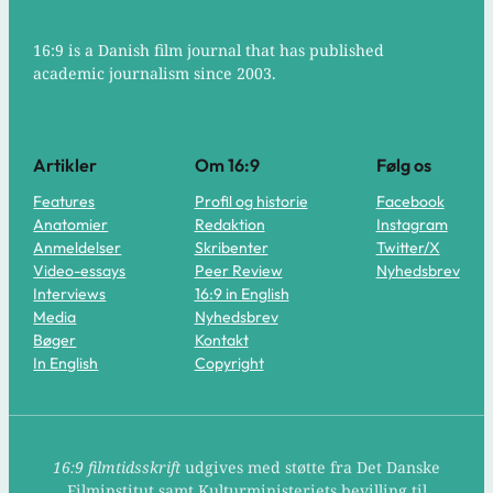
16:9 is a Danish film journal that has published
academic journalism since 2003.
Artikler
Om 16:9
Følg os
Features
Profil og historie
Facebook
Anatomier
Redaktion
Instagram
Anmeldelser
Skribenter
Twitter/X
Video-essays
Peer Review
Nyhedsbrev
Interviews
16:9 in English
Media
Nyhedsbrev
Bøger
Kontakt
In English
Copyright
16:9 filmtidsskrift
udgives med støtte fra Det Danske
Filminstitut samt Kulturministeriets bevilling til