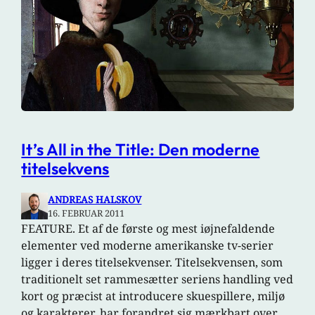
It’s All in the Title: Den moderne
titelsekvens
ANDREAS HALSKOV
16. FEBRUAR 2011
FEATURE. Et af de første og mest iøjnefaldende
elementer ved moderne amerikanske tv-serier
ligger i deres titelsekvenser. Titelsekvensen, som
traditionelt set rammesætter seriens handling ved
kort og præcist at introducere skuespillere, miljø
og karakterer, har forandret sig mærkbart over