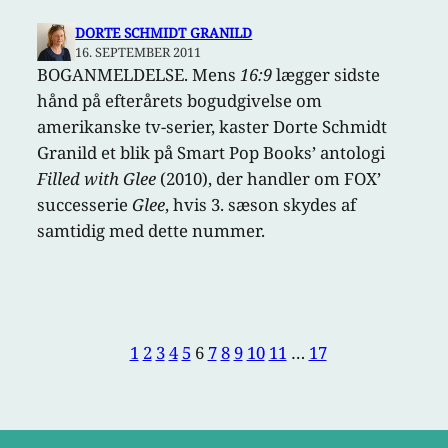
DORTE SCHMIDT GRANILD
16. SEPTEMBER 2011
BOGANMELDELSE. Mens
16:9
lægger sidste
hånd på efterårets bogudgivelse om
amerikanske tv-serier, kaster Dorte Schmidt
Granild et blik på Smart Pop Books’ antologi
Filled with Glee
(2010), der handler om FOX’
successerie
Glee
, hvis 3. sæson skydes af
samtidig med dette nummer.
1
2
3
4
5
6
7
8
9
10
11
…
17