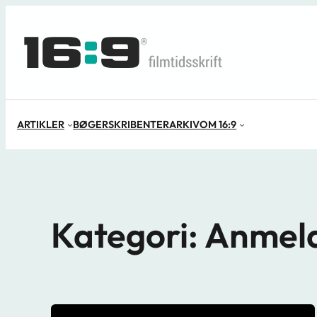
Spring
til
indhold
ARTIKLER
BØGER
SKRIBENTER
ARKIV
OM 16:9
Kategori:
Anmeld