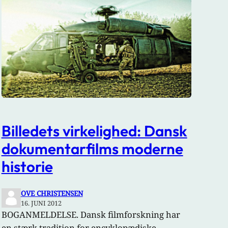
Billedets virkelighed: Dansk
dokumentarfilms moderne
historie
OVE CHRISTENSEN
16. JUNI 2012
BOGANMELDELSE. Dansk filmforskning har
en stærk tradition for encyklopædiske