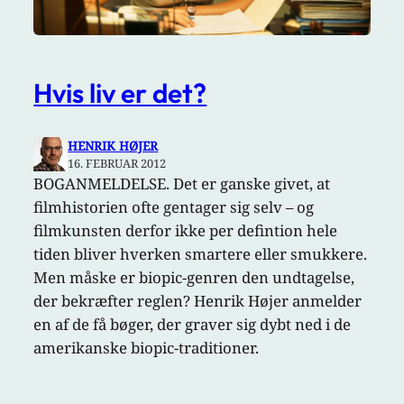
Hvis liv er det?
HENRIK HØJER
16. FEBRUAR 2012
BOGANMELDELSE. Det er ganske givet, at
filmhistorien ofte gentager sig selv – og
filmkunsten derfor ikke per defintion hele
tiden bliver hverken smartere eller smukkere.
Men måske er biopic-genren den undtagelse,
der bekræfter reglen? Henrik Højer anmelder
en af de få bøger, der graver sig dybt ned i de
amerikanske biopic-traditioner.