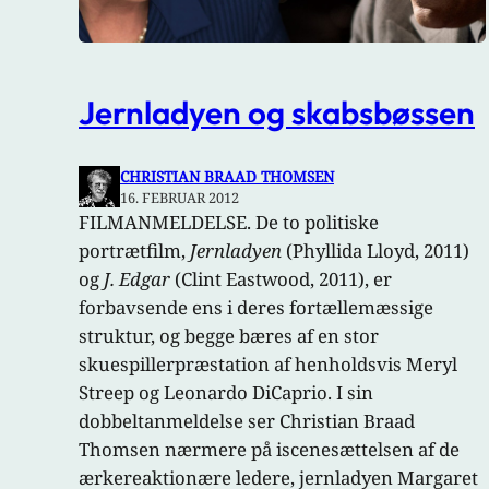
Jernladyen og skabsbøssen
CHRISTIAN BRAAD THOMSEN
16. FEBRUAR 2012
FILMANMELDELSE. De to politiske
portrætfilm,
Jernladyen
(Phyllida Lloyd, 2011)
og
J. Edgar
(Clint Eastwood, 2011), er
forbavsende ens i deres fortællemæssige
struktur, og begge bæres af en stor
skuespillerpræstation af henholdsvis Meryl
Streep og Leonardo DiCaprio. I sin
dobbeltanmeldelse ser Christian Braad
Thomsen nærmere på iscenesættelsen af de
ærkereaktionære ledere, jernladyen Margaret