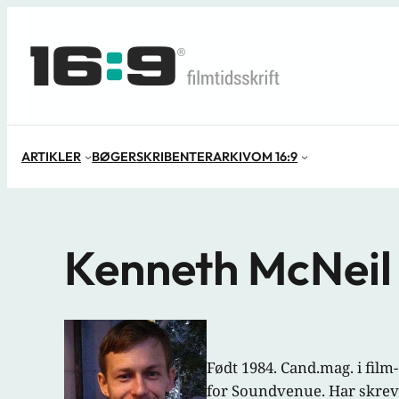
Spring
til
indhold
ARTIKLER
BØGER
SKRIBENTER
ARKIV
OM 16:9
Kenneth McNeil
Født 1984. Cand.mag. i film
for Soundvenue. Har skrev