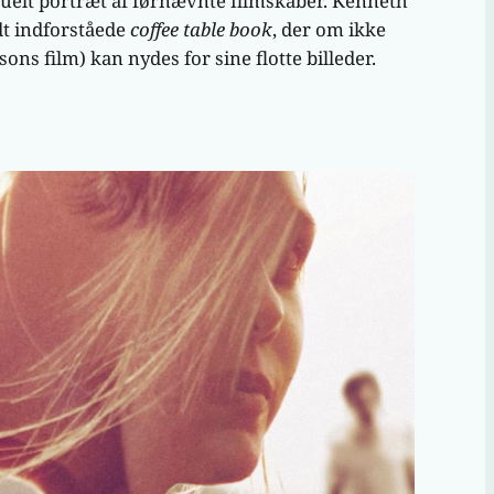
isuelt portræt af førnævnte filmskaber. Kenneth
dt indforståede
coffee table book
, der om ikke
ns film) kan nydes for sine flotte billeder.