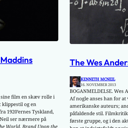
y Maddins
The Wes Anders
KENNETH MCNEIL
16. NOVEMBER 2013
BOGANMELDELSE. Wes Ande
ne film en skæv rolle i
Af nogle anses han for at 
 klippestil og en
amerikanske auteurs; and
fra 1920’ernes Tyskland,
påfaldende stil. Filmkriti
cNeil ser nærmere på
første gruppe, og i den a
the World, Brand Upon the