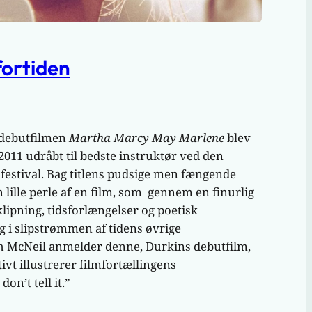
fortiden
debutfilmen
Martha Marcy May Marlene
blev
2011 udråbt til bedste instruktør ved den
festival. Bag titlens pudsige men fængende
 lille perle af en film, som gennem en finurlig
klipning, tidsforlængelser og poetisk
g i slipstrømmen af tidens øvrige
h McNeil anmelder denne, Durkins debutfilm,
t illustrerer filmfortællingens
on’t tell it.”