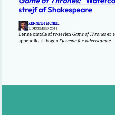
Game of Thrones:
“Waterco
strejf af Shakespeare
KENNETH MCNEIL
1. DECEMBER 2011
Denne omtale af tv-serien
Game of Thrones
er e
appendiks til bogen
Fjernsyn for viderekomne
.