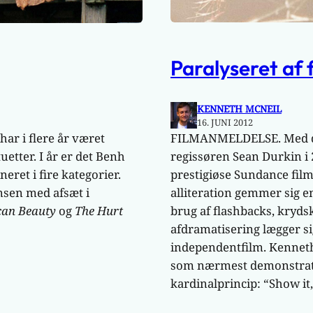
Paralyseret af 
KENNETH MCNEIL
16. JUNI 2012
FILMANMELDELSE. Med 
har i flere år været
regissøren Sean Durkin i 
uetter. I år er det Benh
prestigiøse Sundance film
neret i fire kategorier.
alliteration gemmer sig en
sen med afsæt i
brug af flashbacks, kryds
an Beauty
og
The Hurt
afdramatisering lægger si
independentfilm. Kennet
som nærmest demonstrativ
kardinalprincip: “Show it, d