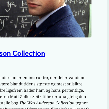
on Collection
rson er en instruktør, der deler vandene.
være blandt tidens største og mest stilsikre
re ligefrem hader ham og hans pertentlige,
keren Matt Zoller Seitz tilhører unægtelig den
ktuelle bog
The Wes Anderson Collection
tegner