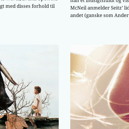
han et indsigtsfuldt og v
igt med disses forhold til
McNeil anmelder Seitz’ li
andet (ganske som Anderso