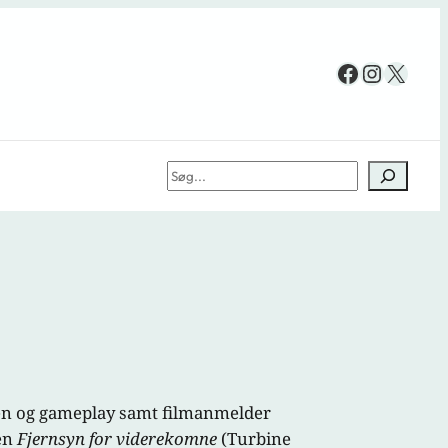
Facebook
Instag
X
Søg
iken og gameplay samt filmanmelder
gen
Fjernsyn for viderekomne
(Turbine