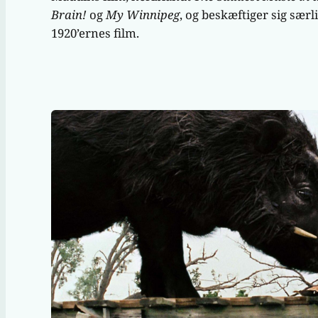
Brain!
og
My Winnipeg
, og beskæftiger sig særl
1920’ernes film.