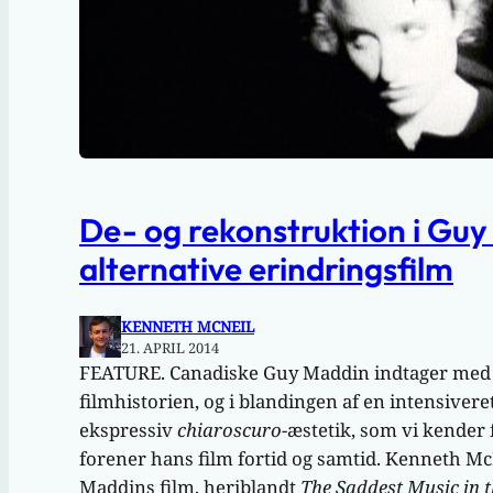
De- og rekonstruktion i Gu
alternative erindringsfilm
KENNETH MCNEIL
21. APRIL 2014
FEATURE. Canadiske Guy Maddin indtager med si
filmhistorien, og i blandingen af en intensiveret
ekspressiv
chiaroscuro
-æstetik, som vi kender 
forener hans film fortid og samtid. Kenneth M
Maddins film, heriblandt
The Saddest Music in 