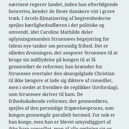
nærmest regerer landet, inden han efterfølgende
henrettes, kender de fleste danskere vist i grove
træk. I Arcels filmatisering af begivenhederne
spejles kærlighedsaffæren i det politiske og
omvendt, idet Caroline Mathilde deler
oplysningsmanden Struensees begejstring for
tidens nye tanker om personlig frihed. Det er
således dronningen, der ansporer Struensee til at
bruge sin indflydelse på kongen til at få
gennemført de reformer, han brænder for.
Struensee overtaler den skuespilglade Christian
til ikke længere at lade sig diktere af conseillet,
men i stedet at fremføre de replikker (lovforslag),
som Struensee skriver til ham. De
frihedsskabende reformer, der gennemføres,
spejles af den personlige frigørelsesproces, som
kongen gennemgår parallelt hermed. For nok er
han konge, men han er blevet umyndiggjort af
ikke bare conseillet, men af alle omkring sig og