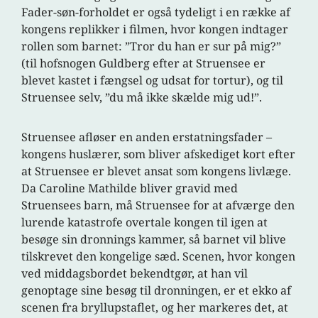
Fader-søn-forholdet er også tydeligt i en række af
kongens replikker i filmen, hvor kongen indtager
rollen som barnet: ”Tror du han er sur på mig?”
(til hofsnogen Guldberg efter at Struensee er
blevet kastet i fængsel og udsat for tortur), og til
Struensee selv, ”du må ikke skælde mig ud!”.
Struensee afløser en anden erstatningsfader –
kongens huslærer, som bliver afskediget kort efter
at Struensee er blevet ansat som kongens livlæge.
Da Caroline Mathilde bliver gravid med
Struensees barn, må Struensee for at afværge den
lurende katastrofe overtale kongen til igen at
besøge sin dronnings kammer, så barnet vil blive
tilskrevet den kongelige sæd. Scenen, hvor kongen
ved middagsbordet bekendtgør, at han vil
genoptage sine besøg til dronningen, er et ekko af
scenen fra bryllupstaflet, og her markeres det, at