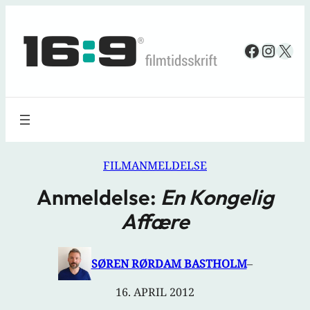
Spring
til
Faceboo
Insta
X
indhold
FILMANMELDELSE
Anmeldelse:
En Kongelig
Affære
SØREN RØRDAM BASTHOLM
–
16. APRIL 2012