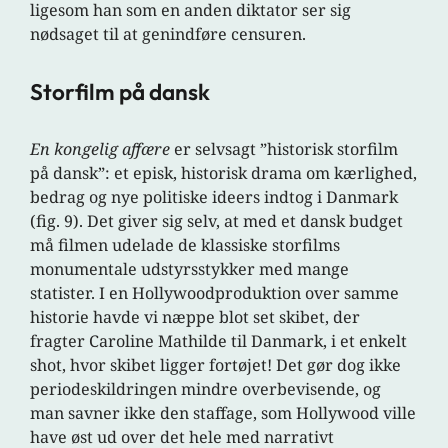
ligesom han som en anden diktator ser sig
nødsaget til at genindføre censuren.
Storfilm på dansk
En kongelig affære
er selvsagt ”historisk storfilm
på dansk”: et episk, historisk drama om kærlighed,
bedrag og nye politiske ideers indtog i Danmark
(fig. 9). Det giver sig selv, at med et dansk budget
må filmen udelade de klassiske storfilms
monumentale udstyrsstykker med mange
statister. I en Hollywoodproduktion over samme
historie havde vi næppe blot set skibet, der
fragter Caroline Mathilde til Danmark, i et enkelt
shot, hvor skibet ligger fortøjet! Det gør dog ikke
periodeskildringen mindre overbevisende, og
man savner ikke den staffage, som Hollywood ville
have øst ud over det hele med narrativt