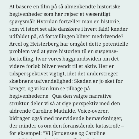
At basere en film på så almenkendte historiske
begivenheder som her rejser et væsentligt
spørgsmål: Hvordan fortæller man en historie,
som vi (stort set alle danskere i hvert fald) kender
udfaldet på, så fortællingen bliver medrivende?
Arcel og Heisterberg har omgået dette potentielle
problem ved at gøre historien til en suspense-
fortælling, hvor vores baggrundsviden om det
videre forløb bliver vendt til et aktiv. Her er
tidsperspektivet vigtigt, idet det understreger
skæbnens uafvendelighed: Skaden er jo sket for
længst, og vi kan kun se tilbage på
begivenhederne. Qua den valgte narrative
struktur deler vi så at sige perspektiv med den
aldrende Caroline Mathilde. Voice-overen
bidrager også med mervidende bemærkninger,
der minder os om den foranstående katastrofe –
for eksempel: ”Vi [Struensee og Caroline