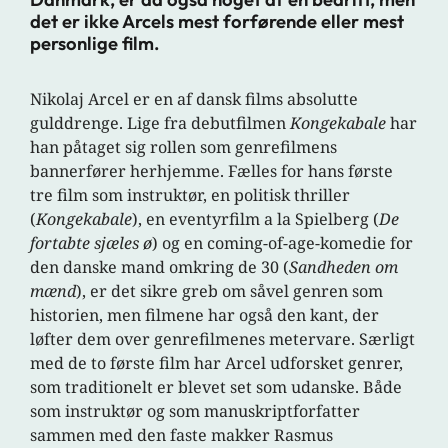
det er ikke Arcels mest forførende eller mest
personlige film.
Nikolaj Arcel er en af dansk films absolutte
gulddrenge. Lige fra debutfilmen
Kongekabale
har
han påtaget sig rollen som genrefilmens
bannerfører herhjemme. Fælles for hans første
tre film som instruktør, en politisk thriller
(
Kongekabale
), en eventyrfilm a la Spielberg (
De
fortabte sjæles ø
) og en coming-of-age-komedie for
den danske mand omkring de 30 (
Sandheden om
mænd
), er det sikre greb om såvel genren som
historien, men filmene har også den kant, der
løfter dem over genrefilmenes metervare. Særligt
med de to første film har Arcel udforsket genrer,
som traditionelt er blevet set som udanske. Både
som instruktør og som manuskriptforfatter
sammen med den faste makker Rasmus