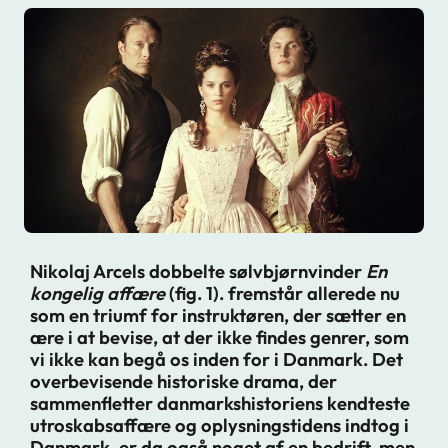
Nikolaj Arcels dobbelte sølvbjørnvinder
En
kongelig affære
(fig. 1). fremstår allerede nu
som en triumf for instruktøren, der sætter en
ære i at bevise, at der ikke findes genrer, som
vi ikke kan begå os inden for i Danmark. Det
overbevisende historiske drama, der
sammenfletter danmarkshistoriens kendteste
utroskabsaffære og oplysningstidens indtog i
Danmark, er da også noget af en bedrift, men