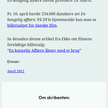
En kongelig affære havde premiere 29. marts.
Pr. 10. april havde 234.000 danskere set
En
kongelig affære
. På DFIs hjemmeside kan man se
billetsalget for danske film
.
Se desuden denne artikel fra Ekko om filmens
foreløbige billetsalg:
”
En kongelig Affære åbner med et brag
”
Emner:
April 2012
Om skribenten: