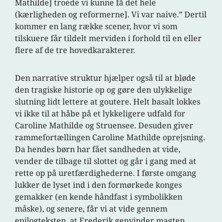
Mathilde] troede vi kunne få det hele
(kærligheden og reformerne]. Vi var naive.” Dertil
kommer en lang række scener, hvor vi som
tilskuere får tildelt merviden i forhold til en eller
flere af de tre hovedkarakterer.
Den narrative struktur hjælper også til at bløde
den tragiske historie op og gøre den ulykkelige
slutning lidt lettere at goutere. Helt basalt lokkes
vi ikke til at håbe på et lykkeligere udfald for
Caroline Mathilde og Struensee. Desuden giver
rammefortællingen Caroline Mathilde oprejsning.
Da hendes børn har fået sandheden at vide,
vender de tilbage til slottet og går i gang med at
rette op på uretfærdighederne. I første omgang
lukker de lyset ind i den formørkede konges
gemakker (en kende håndfast i symbolikken
måske), og senere, får vi at vide gennem
epilogteksten, at Frederik genvinder magten,