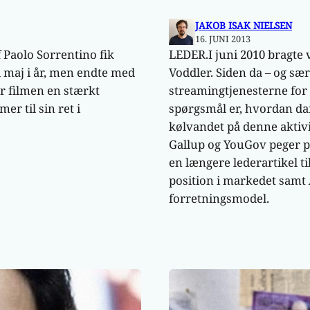
JAKOB ISAK NIELSEN
16. JUNI 2013
f Paolo Sorrentino fik
LEDER.I juni 2010 bragte 
 maj i år, men endte med
Voddler. Siden da – og sær
er filmen en stærkt
streamingtjenesterne for 
r til sin ret i
spørgsmål er, hvordan da
kølvandet på denne aktivi
Gallup og YouGov peger på,
en længere lederartikel ti
position i markedet samt
forretningsmodel.