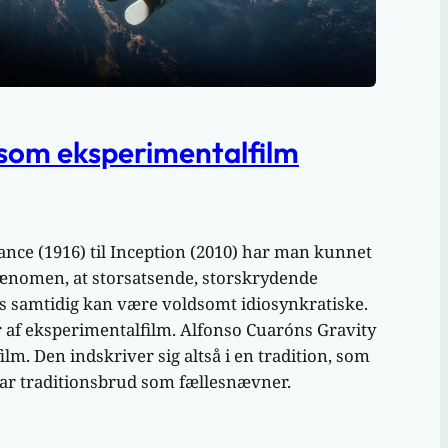
som eksperimentalfilm
ance (1916) til Inception (2010) har man kunnet
fænomen, at storsatsende, storskrydende
 samtidig kan være voldsomt idiosynkratiske.
r af eksperimentalfilm. Alfonso Cuaróns Gravity
ilm. Den indskriver sig altså i en tradition, som
har traditionsbrud som fællesnævner.