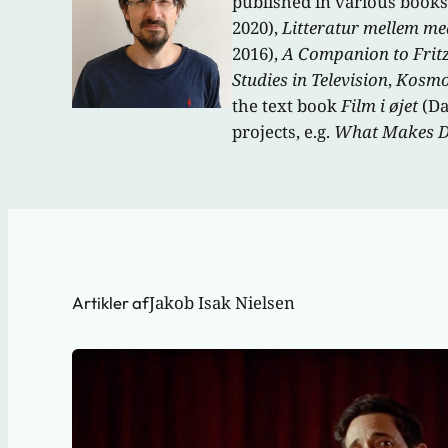
published in various book
2020),
Litteratur mellem me
2016),
A Companion to Frit
Studies in Television
,
Kosm
the text book
Film i øjet
(Da
projects, e.g.
What Makes Da
Jakob Isak Nielsen
Artikler af