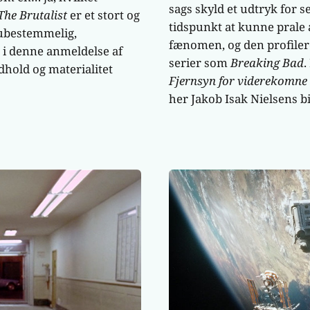
sags skyld et udtryk for 
The Brutalist
er et stort og
tidspunkt at kunne prale 
ubestemmelig,
fænomen, og den profiler
 i denne anmeldelse af
serier som
Breaking Bad
.
dhold og materialitet
Fjernsyn for viderekomne
her Jakob Isak Nielsens b