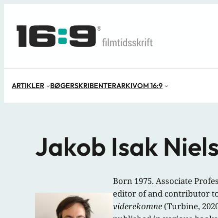
Spring
til
indhold
ARTIKLER
BØGER
SKRIBENTER
ARKIV
OM 16:9
Jakob Isak Niel
Born 1975. Associate Profe
editor of and contributor t
viderekomne
(Turbine, 2020