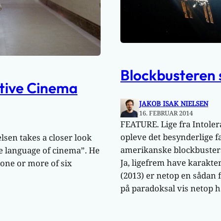
Blockbusteren 
tive Cinema
JAKOB ISAK NIELSEN
16. FEBRUAR 2014
FEATURE. Lige fra Intoler
opleve det besynderlige 
lsen takes a closer look
amerikanske blockbusters
e language of cinema”. He
Ja, ligefrem have karakte
one or more of six
(2013) er netop en sådan f
på paradoksal vis netop 