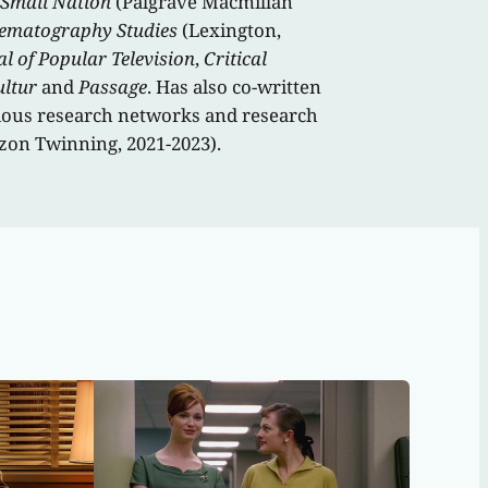
 Small Nation
(Palgrave Macmillan
nematography Studies
(Lexington,
l of Popular Television
,
Critical
ltur
and
Passage
. Has also co-written
rious research networks and research
zon Twinning, 2021-2023).