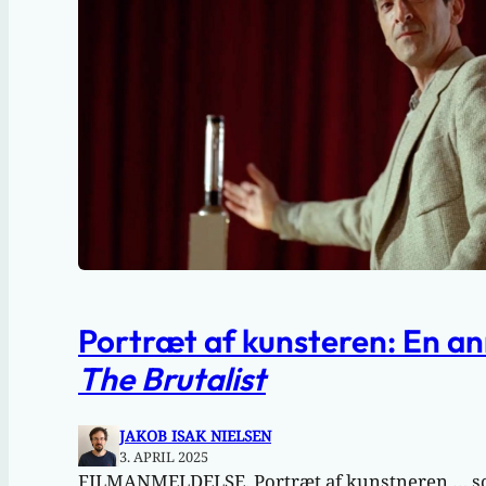
Portræt af kunsteren: En an
The Brutalist
JAKOB ISAK NIELSEN
3. APRIL 2025
FILMANMELDELSE. Portræt af kunstneren … so