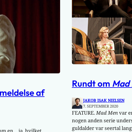
Rundt om
Mad
meldelse af
JAKOB ISAK NIELSEN
7. SEPTEMBER 2020
FEATURE.
Mad Men
var e
nogen anden serie underst
guldalder var seertal lang
m en… ja, hvilket