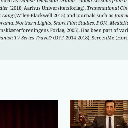
s such as
Danish Television Drama: Global Lessons from a
dier
(2018, Aarhus Universitetsforlag),
Transnational Ci
z Lang
(Wiley-Blackwell 2015) and journals such as
Journa
orama
,
Northern Lights
,
Short Film Studies
,
P.O.V.
,
MedieKu
nsklærerforeningens Forlag, 2005). Has been part of va
nish TV Series Travel?
(DFF, 2014-2018), ScreenMe (Hori