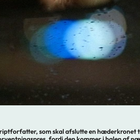
iptforfatter, som skal afslutte en hæderkronet 
orventningspres, fordi den kommer i halen af næs