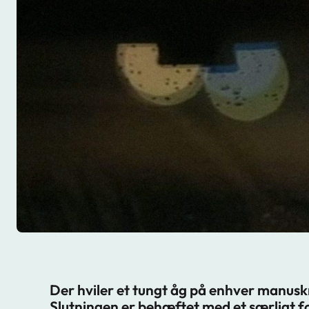
Der hviler et tungt åg på enhver manuskr
Slutningen er behæftet med et særligt f