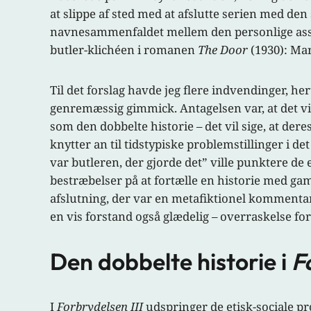
at slippe af sted med at afslutte serien med den
navnesammenfaldet mellem den personlige assist
butler-klichéen i romanen
The Door
(1930): Ma
Til det forslag havde jeg flere indvendinger, h
genremæssig gimmick. Antagelsen var, at det vi
som den dobbelte historie – det vil sige, at der
knytter an til tidstypiske problemstillinger i
var butleren, der gjorde det” ville punktere de 
bestræbelser på at fortælle en historie med ga
afslutning, der var en metafiktionel kommentar 
en vis forstand også glædelig – overraskelse fo
Den dobbelte historie i
F
I
Forbrydelsen III
udspringer de etisk-sociale pro