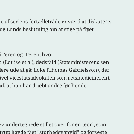
 af seriens fortælletråde er værd at diskutere,
og Lunds beslutning om at stige på flyet –
I’eren og II’eren, hvor
 (Louise et al), dødsfald (Statsministerens søn
ordere ude at gå: Loke (Thomas Gabrielsson), der
åvel vicestatsadvokaten som retsmedicineren),
 af, at han har dræbt andre før hende.
undertegnede stillet over for en teori, som
strup havde fået ”storhedsvanvid” og forsøgte