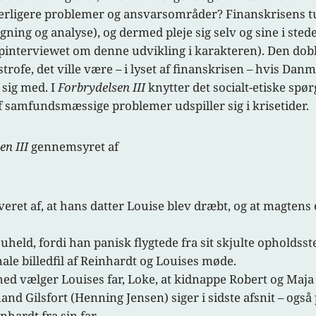
yderligere problemer og ansvarsområder? Finanskrisens 
ing og analyse), og dermed pleje sig selv og sine i stedet f
interviewet om denne udvikling i karakteren). Den dobbel
ofe, det ville være – i lyset af finanskrisen – hvis Dan
 sig med. I
Forbrydelsen III
knytter det socialt-etiske spør
f samfundsmæssige problemer udspiller sig i krisetider.
en III
gennemsyret af
t af, at hans datter Louise blev dræbt, og at magtens e
uheld, fordi han panisk flygtede fra sit skjulte opholdsst
nale billedfil af Reinhardt og Louises møde.
hed vælger Louises far, Loke, at kidnappe Robert og Maja
d Gilsfort (Henning Jensen) siger i sidste afsnit – også 
hardt fra sin far.