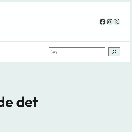
Facebook
Instag
X
Søg
de det