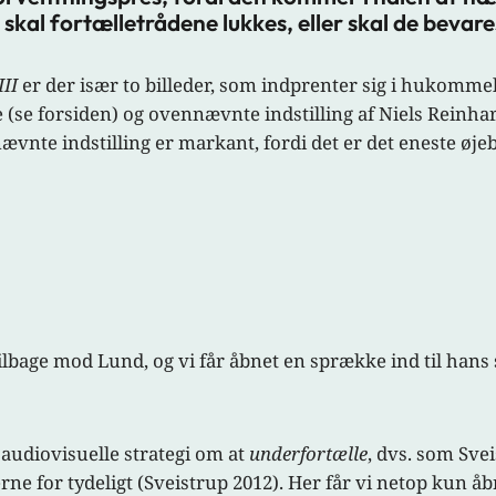
 skal fortælletrådene lukkes, eller skal de bevar
III
er der især to billeder, som indprenter sig i hukommel
se (se forsiden) og ovennævnte indstilling af Niels Reinh
tnævnte indstilling er markant, fordi det er det eneste øj
 tilbage mod Lund, og vi får åbnet en sprække ind til hans
 audiovisuelle strategi om at
underfortælle
, dvs. som Svei
ne for tydeligt (Sveistrup 2012). Her får vi netop kun å