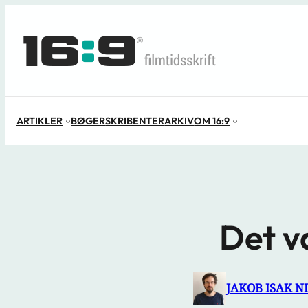
Spring
til
indhold
ARTIKLER
BØGER
SKRIBENTER
ARKIV
OM 16:9
Det v
JAKOB ISAK N