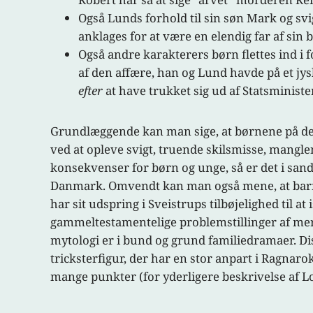
Også Lunds forhold til sin søn Mark og sv
anklages for at være en elendig far af sin b
Også andre karakterers børn flettes ind i f
af den affære, han og Lund havde på et jys
efter
at have trukket sig ud af Statsminister
Grundlæggende kan man sige, at børnene på den 
ved at opleve svigt, truende skilsmisse, mang
konsekvenser for børn og unge, så er det i sand
Danmark. Omvendt kan man også mene, at barn-
har sit udspring i Sveistrups tilbøjelighed til 
gammeltestamentelige problemstillinger af mer
mytologi er i bund og grund familiedramaer. Di
tricksterfigur, der har en stor anpart i Ragnar
mange punkter (for yderligere beskrivelse af L