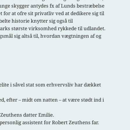
tunge skygger antydes fx af Lunds bestræbelse
or at ofre sit privatliv ved at dedikere sig til
te historie knytter sig også til
marks største virksomhed rykkede til udlandet.
gsmål sig altså til, hvordan vægtningen af og
lite i såvel stat som erhvervsliv har dækket
ed, efter – midt om natten – at være stødt ind i
 Zeuthens datter Emilie.
personlig assistent for Robert Zeuthens far.