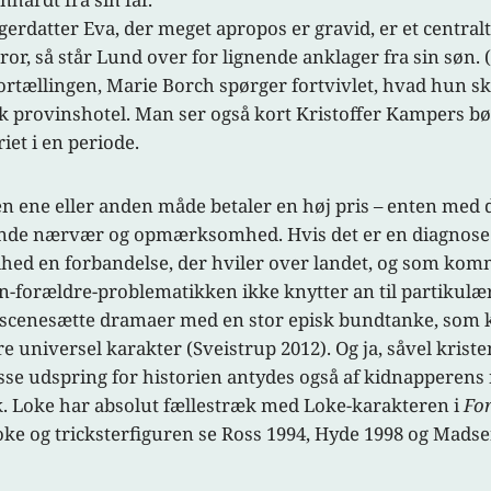
igerdatter Eva, der meget apropos er gravid, er et cent
ror, så står Lund over for lignende anklager fra sin søn. (f
ortællingen, Marie Borch spørger fortvivlet, hvad hun ska
k provinshotel. Man ser også kort Kristoffer Kampers bør
iet i en periode.
ene eller anden måde betaler en høj pris – enten med de
lende nærvær og opmærksomhed. Hvis det er en diagnose a
hed en forbandelse, der hviler over landet, og som komme
forældre-problematikken ikke knytter an til partikulæ
at iscenesætte dramaer med en stor episk bundtanke, som kn
e universel karakter (Sveistrup 2012). Og ja, såvel kri
sse udspring for historien antydes også af kidnapperens 
ok. Loke har absolut fællestræk med Loke-karakteren i
Fo
oke og tricksterfiguren se Ross 1994, Hyde 1998 og Madse