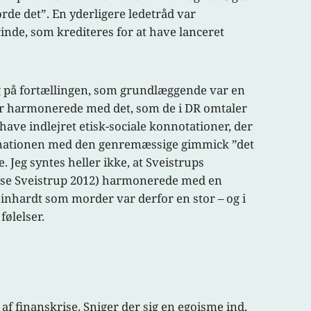
orde det”. En yderligere ledetråd var
nde, som krediteres for at have lanceret
ang på fortællingen, som grundlæggende var en
der harmonerede med det, som de i DR omtaler
 have indlejret etisk-sociale konnotationer, der
lminationen med den genremæssige gimmick ”det
. Jeg syntes heller ikke, at Sveistrups
r (se Sveistrup 2012) harmonerede med en
einhardt som morder var derfor en stor – og i
følelser.
af finanskrise. Sniger der sig en egoisme ind,