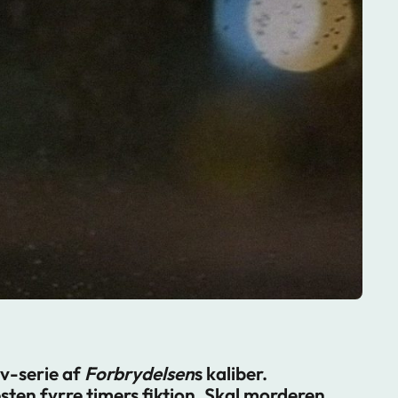
tv-serie af
Forbrydelsen
s kaliber.
ten fyrre timers fiktion. Skal morderen