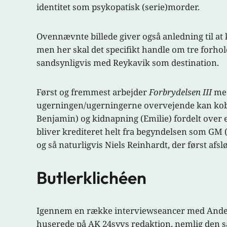
identitet som psykopatisk (serie)morder.
Ovennævnte billede giver også anledning til at
men her skal det specifikt handle om tre forhol
sandsynligvis med Reykavik som destination.
Først og fremmest arbejder
Forbrydelsen III
med
ugerningen/ugerningerne overvejende kan koble
Benjamin) og kidnapning (Emilie) fordelt over en
bliver krediteret helt fra begyndelsen som GM
og så naturligvis Niels Reinhardt, der først af
Butlerklichéen
Igennem en række interviewseancer med Anders
huserede på AK 24syvs redaktion, nemlig den så