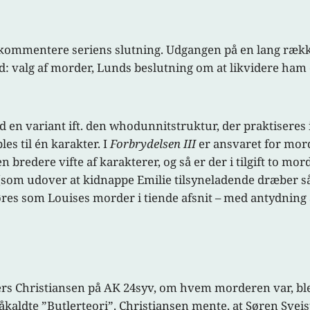
 kommentere seriens slutning. Udgangen på en lang række
d: valg af morder, Lunds beslutning om at likvidere ham 
 en variant ift. den whodunnitstruktur, der praktiseres i 
s til én karakter. I
Forbrydelsen III
er ansvaret for mord
 bredere vifte af karakterer, og så er der i tilgift to m
 (som udover at kidnappe Emilie tilsyneladende dræber s
sløres som Louises morder i tiende afsnit – med antydning
 Christiansen på AK 24syv, om hvem morderen var, blev 
kaldte ”Butlerteori”. Christiansen mente, at Søren Svei