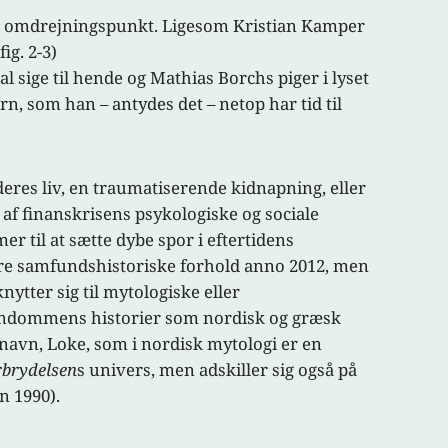
ralt omdrejningspunkt. Ligesom Kristian Kamper
ig. 2-3)
l sige til hende og Mathias Borchs piger i lyset
n, som han – antydes det – netop har tid til
res liv, en traumatiserende kidnapning, eller
f finanskrisens psykologiske og sociale
r til at sætte dybe spor i eftertidens
re samfundshistoriske forhold anno 2012, men
ytter sig til mytologiske eller
stendommens historier som nordisk og græsk
navn, Loke, som i nordisk mytologi er en
rbrydelsen
s univers, men adskiller sig også på
n 1990).