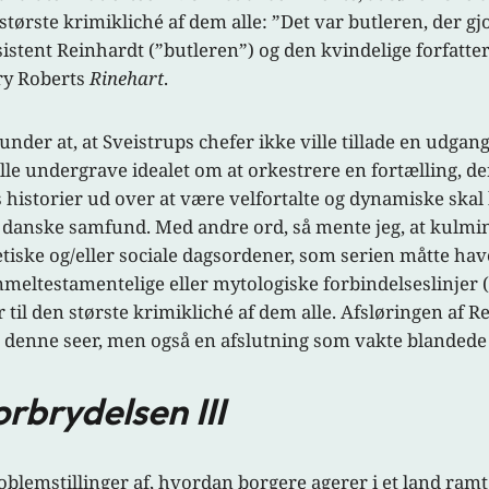
 største krimikliché af dem alle: ”Det var butleren, der gj
ent Reinhardt (”butleren”) og den kvindelige forfatteri
ry Roberts
Rinehart
.
erunder at, at Sveistrups chefer ikke ville tillade en udg
lle undergrave idealet om at orkestrere en fortælling, 
es historier ud over at være velfortalte og dynamiske skal
 det danske samfund. Med andre ord, så mente jeg, at ku
etiske og/eller sociale dagsordener, som serien måtte have
mmeltestamentelige eller mytologiske forbindelseslinje
til den største krimikliché af dem alle. Afsløringen af R
r denne seer, men også en afslutning som vakte blandede 
orbrydelsen III
blemstillinger af, hvordan borgere agerer i et land ramt 