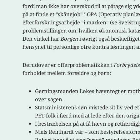
fordi man ikke har overskud til at påtage sig 
på at finde et ”skånejob” i OPA (Operativ planlægn
efterforskningsarbejde ”i marken” (se Sveistrup
problemstillingen om, hvilken økonomisk katastr
Den vinkel har
Borgen
i øvrigt også beskæftiget
hensynet til personlige ofre kontra løsningen a
Derudover er offerproblematikken i
Forbrydels
forholdet mellem forældre og børn:
Gerningsmanden Lokes hævntogt er motivere
over sagen.
Statsministerens søn mistede sit liv ved et 
PET-folk i færd med at lede efter den origi
I bestræbelsen på at få hævn og retfærdig
Niels Reinhardt var – som bestyrelsesforman
Robert har så at sige ”arvet” morderen Rein