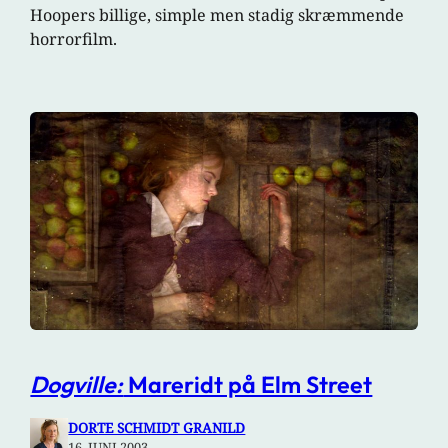
Hoopers billige, simple men stadig skræmmende
horrorfilm.
Dogville:
Mareridt på Elm Street
DORTE SCHMIDT GRANILD
16. JUNI 2003