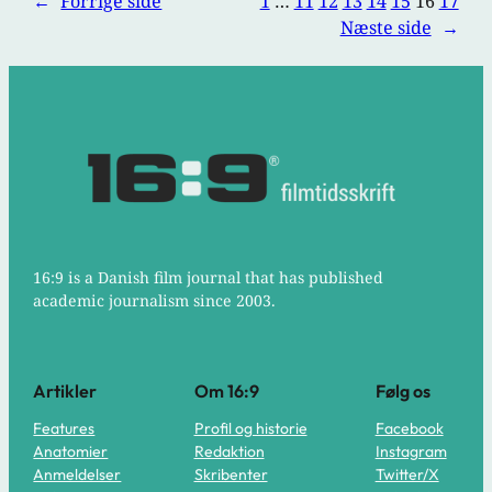
←
Forrige side
1
…
11
12
13
14
15
16
17
Næste side
→
16:9 is a Danish film journal that has published
academic journalism since 2003.
Artikler
Om 16:9
Følg os
Features
Profil og historie
Facebook
Anatomier
Redaktion
Instagram
Anmeldelser
Skribenter
Twitter/X