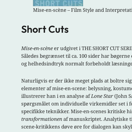
Mise-en-scène – Film Style and Interpretat
Short Cuts
Mise-en-scène
er udgivet i THE SHORT CUT SERIES,
Således begrænset til ca. 100 sider har bøgerne 
og helhedsindtryk normalt forbeholdt læsningen
Naturligvis er der ikke meget plads at boltre s
elementer af mise-en-scene: belysning, kostume,
illustrerer han i en analyse af
Lone Star
(John Sa
spørgsmålet om individuelle virkemidler set i f
specifikke teknikker. Mise-en-scenes kritiske h
transformationen
af manuskriptet. Analytiske ti
scene-kritikkens døve øre for dialogen kan skyld