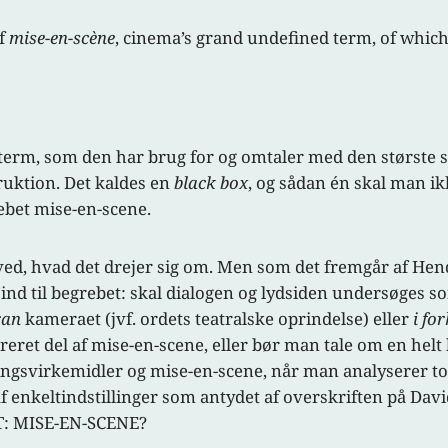
of
mise-en-scène
, cinema’s grand undefined term, of whic
n term, som den har brug for og omtaler med den størst
ruktion. Det kaldes en
black box
, og sådan én skal man ik
rebet mise-en-scene.
 ved, hvad det drejer sig om. Men som det fremgår af Hen
 ind til begrebet: skal dialogen og lydsiden undersøges s
ran
kameraet (jvf. ordets teatralske oprindelse) eller
i fo
eret del af mise-en-scene, eller bør man tale om en hel
ngsvirkemidler og mise-en-scene, når man analyserer to si
 af enkeltindstillinger som antydet af overskriften på Da
T: MISE-EN-SCENE?