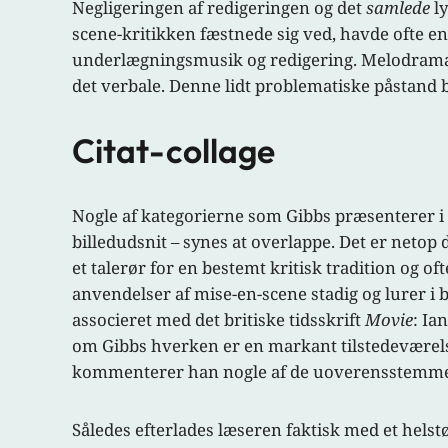
Negligeringen af redigeringen og det
samlede
ly
scene-kritikken fæstnede sig ved, havde ofte e
underlægningsmusik og redigering. Melodramae
det verbale. Denne lidt problematiske påstand b
Citat-collage
Nogle af kategorierne som Gibbs præsenterer i f
billedudsnit – synes at overlappe. Det er netop 
et talerør for en bestemt kritisk tradition og o
anvendelser af mise-en-scene stadig og lurer i 
associeret med det britiske tidsskrift
Movie
: Ia
om Gibbs hverken er en markant tilstedeværelse 
kommenterer han nogle af de uoverensstemmels
Således efterlades læseren faktisk med et helstø