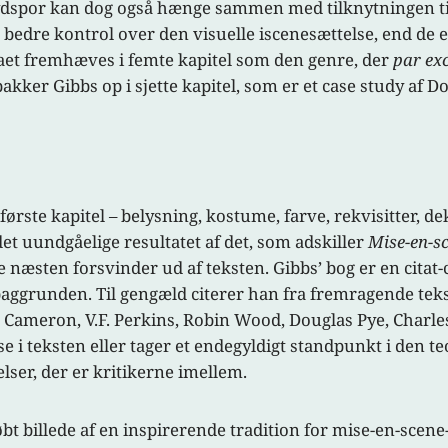
dspor kan dog også hænge sammen med tilknytningen til 
n bedre kontrol over den visuelle iscenesættelse, end de
t fremhæves i femte kapitel som den genre, der
par exc
akker Gibbs op i sjette kapitel, som er et case study af
ørste kapitel – belysning, kostume, farve, rekvisitter, de
det uundgåelige resultatet af det, som adskiller
Mise-en-s
fte næsten forsvinder ud af teksten. Gibbs’ bog er en citat
baggrunden. Til gengæld citerer han fra fremragende tekst
n Cameron, V.F. Perkins, Robin Wood, Douglas Pye, Charle
i teksten eller tager et endegyldigt standpunkt i den te
er, der er kritikerne imellem.
bt billede af en inspirerende tradition for mise-en-scene-