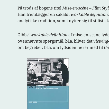
På trods af bogens titel
Mise-en-scène – Film Sty
Han fremlægger en såkaldt
workable definition
analytiske tradition, som knytter sig til stilisti
Gibbs’
workable definition
af mise-en-scene lyde
ovennævnte spørgsmål, bl.a. bliver det
viewing
om begrebet: bl.a. om lydsiden hører med til
th