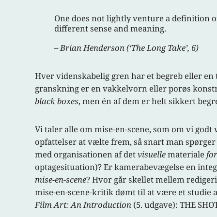
One does not lightly venture a definition 
different sense and meaning.
– Brian Henderson (‘The Long Take’, 6)
Hver videnskabelig gren har et begreb eller e
granskning er en vakkelvorn eller porøs konst
black boxes
, men én af dem er helt sikkert beg
Vi taler alle om mise-en-scene, som om vi godt
opfattelser at vælte frem, så snart man spørger
med organisationen af det
visuelle
materiale
fo
optagesituation)? Er kamerabevægelse en integr
mise-en-scene
? Hvor går skellet mellem redigeri
mise-en-scene-kritik dømt til at være et studie
Film Art: An Introduction
(5. udgave): THE SHO