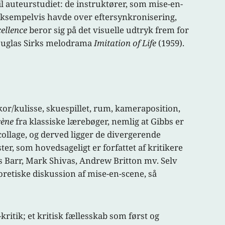
auteurstudiet: de instruktører, som mise-en-
 eksempelvis havde over eftersynkronisering,
ellence
beror sig på det visuelle udtryk frem for
 Douglas Sirks melodrama
Imitation of Life
(1959).
kor/kulisse, skuespillet, rum, kameraposition,
cène
fra klassiske lærebøger, nemlig at Gibbs er
-collage, og derved ligger de divergerende
er, som hovedsageligt er forfattet af kritikere
s Barr, Mark Shivas, Andrew Britton mv. Selv
oretiske diskussion af mise-en-scene, så
kritik; et kritisk fællesskab som
først og