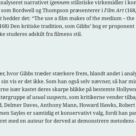
analyseret narrativet
igennem
stilistiske virkemidler i kon
er, som Bordwell og Thompson præsenterer i
Film Art
(168
t
hedder det: “The use a film makes of the medium – the f
(168) Den kritiske tradition, som Gibbs’ bog er proponent
e studeres adskilt fra filmens stil.
tler, hvor Gibbs træder stærkere frem, blandt andet i anal
å sin vis er det ikke. Som han også selv nævner, så har mi
erne især kastet deres skarpe blikke på bestemte Hollywo
ktørgruppe af
usual suspects
, som kritikerne vender tilba
rd, Delmer Daves, Anthony Mann, Howard Hawks, Robert S
n Sayles er samtidig et konservativt valg, fordi han pas
ieret med en auteur for derved at demonstrere metodens 