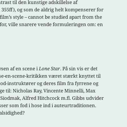
trast til den kunstige adskillelse af
, 355ff), og som de aldrig helt kompenserer for
ilm’s style – cannot be studied apart from the
 for, ville snarere vende formuleringen om: en
ysen af en scene i
Lone Star
. På sin vis er det
se-en-scene-kritikken været stærkt knyttet til
od-instruktører og deres film fra fyrrene og
ge til: Nicholas Ray, Vincente Minnelli, Max
iodmak, Alfred Hitchcock m.fl. Gibbs udvider
ser som fod i hose ind i auteurtraditionen.
alsidighed?