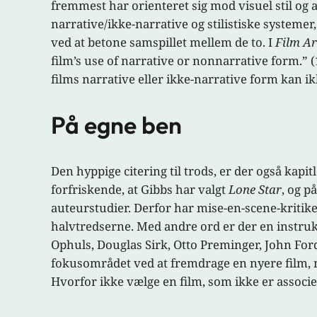
fremmest har orienteret sig mod visuel stil og 
narrative/ikke-narrative og stilistiske system
ved at betone samspillet mellem de to. I
Film Ar
film’s use of narrative or nonnarrative form.” 
films narrative eller ikke-narrative form kan ikk
På egne ben
Den hyppige citering til trods, er der også kapi
forfriskende, at Gibbs har valgt
Lone Star
, og p
auteurstudier. Derfor har mise-en-scene-kritik
halvtredserne. Med andre ord er der en instru
Ophuls, Douglas Sirk, Otto Preminger, John Fo
fokusområdet ved at fremdrage en nyere film, me
Hvorfor ikke vælge en film, som ikke er assoc