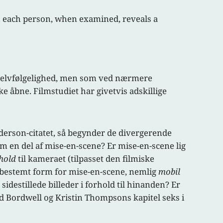
h each person, when examined, reveals a
e selvfølgelighed, men som ved nærmere
ke åbne. Filmstudiet har givetvis adskillige
derson-citatet, så begynder de divergerende
om en del af mise-en-scene? Er mise-en-scene lig
rhold
til kameraet (tilpasset den filmiske
t bestemt form for mise-en-scene, nemlig
mobil
destillede billeder i forhold til hinanden? Er
vid Bordwell og Kristin Thompsons kapitel seks i