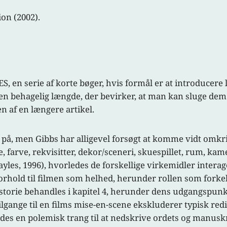
ion (2002).
 en serie af korte bøger, hvis formål er at introducere l
en behagelig længde, der bevirker, at man kan sluge dem i
 af en længere artikel.
ig på, men Gibbs har alligevel forsøgt at komme vidt omkr
 farve, rekvisitter, dekor/sceneri, skuespillet, rum, kame
yles, 1996), hvorledes de forskellige virkemidler interage
orhold til filmen som helhed, herunder rollen som forkell
istorie behandles i kapitel 4, herunder dens udgangspunk
lgange til en films mise-en-scene ekskluderer typisk redi
es en polemisk trang til at nedskrive ordets og manuskrip