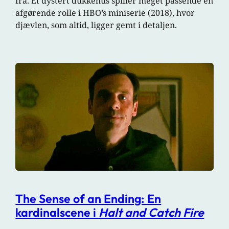
fra. Et dystert dukkehus spiller meget passende en
afgørende rolle i HBO’s miniserie (2018), hvor
djævlen, som altid, ligger gemt i detaljen.
The Sense of an Ending: En
kardinalscene i
Halt and Catch Fire