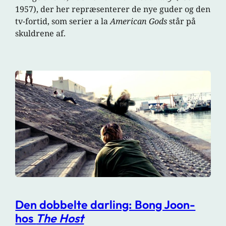
1957), der her repræsenterer de nye guder og den
tv-fortid, som serier a la
American Gods
står på
skuldrene af.
Den dobbelte darling: Bong Joon-
hos
The Host