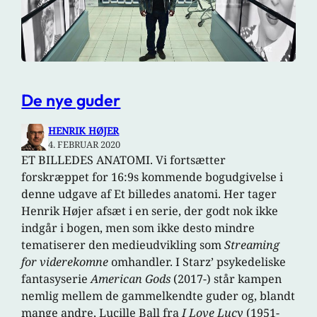
De nye guder
HENRIK HØJER
4. FEBRUAR 2020
ET BILLEDES ANATOMI. Vi fortsætter
forskræppet for 16:9s kommende bogudgivelse i
denne udgave af Et billedes anatomi. Her tager
Henrik Højer afsæt i en serie, der godt nok ikke
indgår i bogen, men som ikke desto mindre
tematiserer den medieudvikling som
Streaming
for viderekomne
omhandler. I Starz’ psykedeliske
fantasyserie
American Gods
(2017-) står kampen
nemlig mellem de gammelkendte guder og, blandt
mange andre, Lucille Ball fra
I Love Lucy
(1951-