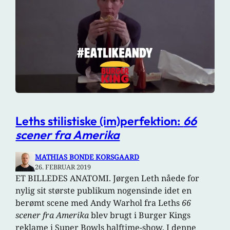
Leths stilistiske (im)perfektion:
66
scener fra Amerika
MATHIAS BONDE KORSGAARD
26. FEBRUAR 2019
ET BILLEDES ANATOMI. Jørgen Leth nåede for
nylig sit største publikum nogensinde idet en
berømt scene med Andy Warhol fra Leths
66
scener fra Amerika
blev brugt i Burger Kings
reklame i Super Bowls halftime-show. I denne