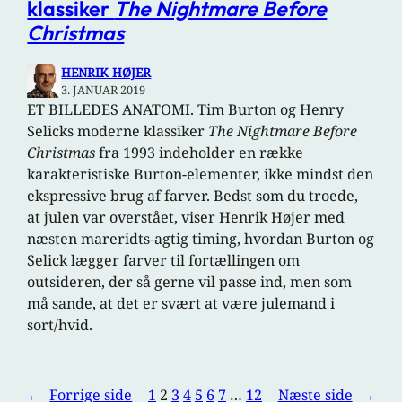
klassiker
The Nightmare Before
Christmas
HENRIK HØJER
3. JANUAR 2019
ET BILLEDES ANATOMI. Tim Burton og Henry
Selicks moderne klassiker
The Nightmare Before
Christmas
fra 1993 indeholder en række
karakteristiske Burton-elementer, ikke mindst den
ekspressive brug af farver. Bedst som du troede,
at julen var overstået, viser Henrik Højer med
næsten mareridts-agtig timing, hvordan Burton og
Selick lægger farver til fortællingen om
outsideren, der så gerne vil passe ind, men som
må sande, at det er svært at være julemand i
sort/hvid.
←
Forrige side
1
2
3
4
5
6
7
…
12
Næste side
→