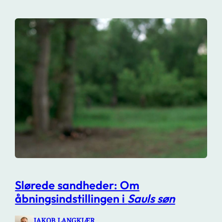
Slørede sandheder: Om
åbningsindstillingen i
Sauls søn
JAKOB LANGKJÆR