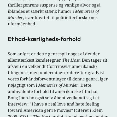
thrillergenrens suspense og vanlige alvor også
iblandes et stærkt stænk humor i
Memories of
Murder
, især knyttet til politiefterforskernes
uformåenhed.
Et had-kærligheds-forhold
Som anført er dette genrespil noget af det der
allerstærkest kendetegner
The Host
. Den tager sit
afsæt i en velkendt (fortrinsvist amerikansk)
filmgenre, men underminerer derefter gradvist
vores forhåndsforventninger til denne genre, igen
nøjagtigt som i
Memories of Murder
. Dette
ambivalente forhold til amerikanske film har
Bong Joon-ho også selv åbent vedkendt sig i et
interview: ”I have a real love and hate feeling
toward American genre movies” (citeret i Klein
2008: 878). I
The Host
er det tilmed også noget der