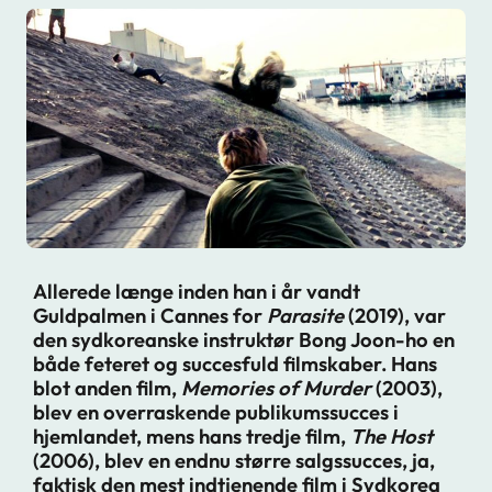
Allerede længe inden han i år vandt
Guldpalmen i Cannes for
Parasite
(2019), var
den sydkoreanske instruktør Bong Joon-ho en
både feteret og succesfuld filmskaber. Hans
blot anden film,
Memories of Murder
(2003),
blev en overraskende publikumssucces i
hjemlandet, mens hans tredje film,
The Host
(2006), blev en endnu større salgssucces, ja,
faktisk den mest indtjenende film i Sydkorea