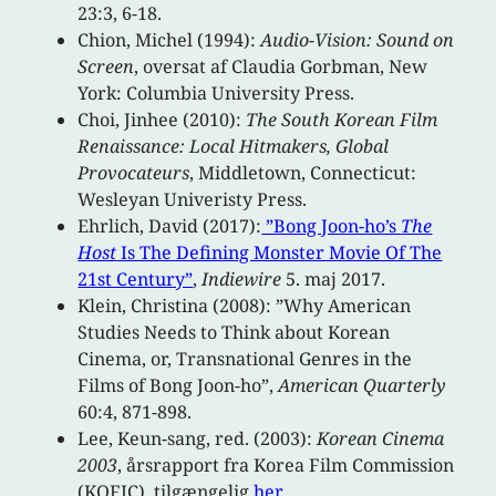
23:3, 6-18.
Chion, Michel (1994):
Audio-Vision: Sound on
Screen
, oversat af Claudia Gorbman, New
York: Columbia University Press.
Choi, Jinhee (2010):
The South Korean Film
Renaissance: Local Hitmakers, Global
Provocateurs
, Middletown, Connecticut:
Wesleyan Univeristy Press.
Ehrlich, David (2017):
”Bong Joon-ho’s
The
Host
Is The Defining Monster Movie Of The
21st Century”
,
Indiewire
5. maj 2017.
Klein, Christina (2008): ”Why American
Studies Needs to Think about Korean
Cinema, or, Transnational Genres in the
Films of Bong Joon-ho”,
American Quarterly
60:4, 871-898.
Lee, Keun-sang, red. (2003):
Korean Cinema
2003
, årsrapport fra Korea Film Commission
(KOFIC), tilgængelig
her
.