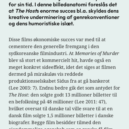
for sin tid. I denne billedanatomi foreslås det
at
The Host
s enorme succes bl.a. skyldes dens
kreative underminering af genrekonventioner
og dens humoristiske islæt.
Disse films økonomiske succes var med til at
cementere den generelle fremgang i den
sydkoreanske filmindustri. At
Memories of Murder
blev så stort et kommercielt hit, havde også en
meget konkret sideeffekt, idet det siges at filmen
dermed på mirakuløs vis reddede
produktionsselskabet Sidus fra at gå bankerot
(Lee 2003: 7). Endnu bedre gik det som antydet for
The Host
: den solgte godt 13 millioner billetter til
en befolkning på 48 millioner (Lee 2011: 47),
hvilket oversat til danske tal ville svare til at en
dansk film solgte 1,5 millioner billetter i danske
biografer. Begge film besidder tilmed den