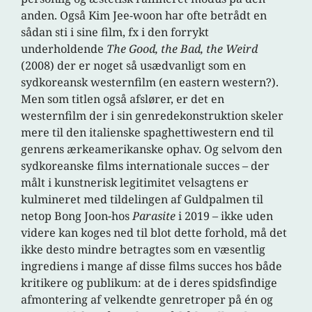
anden. Også Kim Jee-woon har ofte betrådt en
sådan sti i sine film, fx i den forrykt
underholdende
The Good, the Bad, the Weird
(2008) der er noget så usædvanligt som en
sydkoreansk westernfilm (en eastern western?).
Men som titlen også afslører, er det en
westernfilm der i sin genredekonstruktion skeler
mere til den italienske spaghettiwestern end til
genrens ærkeamerikanske ophav. Og selvom den
sydkoreanske films internationale succes – der
målt i kunstnerisk legitimitet velsagtens er
kulmineret med tildelingen af Guldpalmen til
netop Bong Joon-hos
Parasite
i 2019 – ikke uden
videre kan koges ned til blot dette forhold, må det
ikke desto mindre betragtes som en væsentlig
ingrediens i mange af disse films succes hos både
kritikere og publikum: at de i deres spidsfindige
afmontering af velkendte genretroper på én og