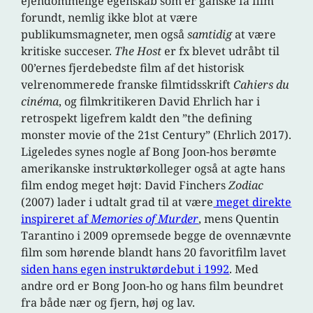
ejendommelige egenskab som er ganske få film
forundt, nemlig ikke blot at være
publikumsmagneter, men også
samtidig
at være
kritiske succeser.
The Host
er fx blevet udråbt til
00’ernes fjerdebedste film af det historisk
velrenommerede franske filmtidsskrift
Cahiers du
cinéma
, og filmkritikeren David Ehrlich har i
retrospekt ligefrem kaldt den ”the defining
monster movie of the 21st Century” (Ehrlich 2017).
Ligeledes synes nogle af Bong Joon-hos berømte
amerikanske instruktørkolleger også at agte hans
film endog meget højt: David Finchers
Zodiac
(2007) lader i udtalt grad til at være
meget direkte
inspireret af
Memories of Murder
, mens Quentin
Tarantino i 2009 opremsede begge de ovennævnte
film som hørende blandt hans 20 favoritfilm lavet
siden hans egen instruktørdebut i 1992
. Med
andre ord er Bong Joon-ho og hans film beundret
fra både nær og fjern, høj og lav.