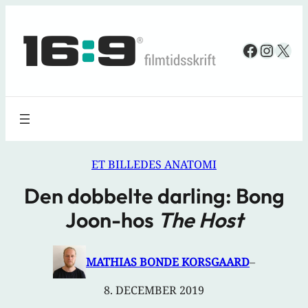
Spring
til
Faceboo
Insta
X
indhold
ET BILLEDES ANATOMI
Den dobbelte darling: Bong
Joon-hos
The Host
MATHIAS BONDE KORSGAARD
–
8. DECEMBER 2019