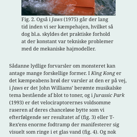
Fig. 2. Også i
Jaws
(1975) går der lang
tid inden vi ser kæmpehajen, hvilket så
dog bl.a. skyldes det praktiske forhold
at der konstant var tekniske problemer
med de mekaniske hajmodeller.
Sådanne lydlige forvarsler om monsteret kan
antage mange forskellige former. I
King Kong
er
det kæmpeabens brøl der varsler at den er på vej,
i
Jaws
er det John Williams’ berømte musikalske
tema bestående af blot to toner, og i
Jurassic Park
(1993) er det velociraptorernes voldsomme
raseren af deres chanceløse bytte som vi
efterfølgende ser resultatet af (fig. 3) eller T-
Rex’ens enorme fodtramp der manifesterer sig
visuelt som ringe i et glas vand (fig. 4). Og nok