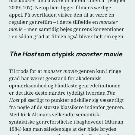
blockbuster and a work of auteur cinema” (Paquet
2009: 107). Netop heri ligger filmens særlige
appel. På overfladen virker den til at være en
regulær genrefilm – i dette tilfælde en
monster
movie
– men samtidig bøjes genrens konventioner
i en sådan grad at filmen også bliver helt sin egen.
The Host
som atypisk
monster movie
Til trods for at
monster movie
-genren kun i ringe
grad har været genstand for akademisk
opmærksomhed og håndfaste genredefinitioner,
er det ikke desto mindre tydeligt hvordan
The
Host
på særligt to punkter adskiller sig væsentligt
fra nogle af de største klassikere indenfor genren.
Med Rick Altmans velkendte semantisk-
syntaktiske genreforståelse i baghovedet (Altman
1984) kan man således sige at der både brydes