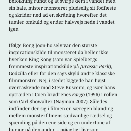
befolkning rundt og at svirpe dem i vandet med
sin hale, mister monsteret pludselig sit fodfæste
og skrider ned ad en skråning hvorefter det
tumler omkuld og ender halvvejs nede i vandet
igen.
Ifølge Bong Joon-ho selv var den største
inspirationskilde til monsteret da heller ikke
hverken King Kong (som var Spielbergs
fremmeste inspirationskilde på
Jurassic Park
),
Godzilla eller for den sags skyld andre klassiske
filmmonstre. Nej, i stedet kiggede han højst
overraskende mod Steve Buscemi, og især hans
optræden i Coen-brødrenes
Fargo
(1996) i rollen
som Carl Showalter (Nayman 2007). Således
indfinder der sig i filmen en særegen blanding
mellem monsterfilmens sædvanlige rædsel og
spænding på den ene side og en undertone af
humor på den anden – nøjagtigt ligesom