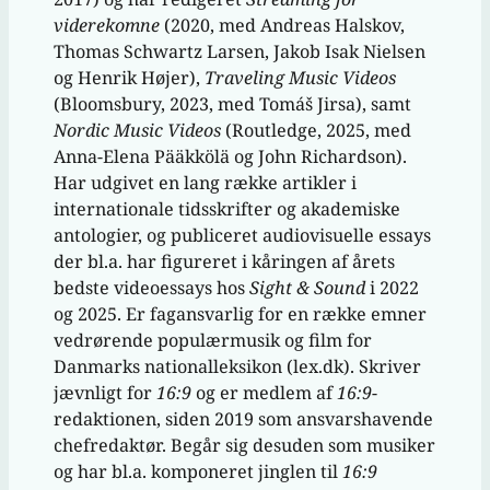
viderekomne
(2020, med Andreas Halskov,
Thomas Schwartz Larsen, Jakob Isak Nielsen
og Henrik Højer),
Traveling Music Videos
(Bloomsbury, 2023, med Tomáš Jirsa), samt
Nordic Music Videos
(Routledge, 2025, med
Anna-Elena Pääkkölä og John Richardson).
Har udgivet en lang række artikler i
internationale tidsskrifter og akademiske
antologier, og publiceret audiovisuelle essays
der bl.a. har figureret i kåringen af årets
bedste videoessays hos
Sight & Sound
i 2022
og 2025. Er fagansvarlig for en række emner
vedrørende populærmusik og film for
Danmarks nationalleksikon (lex.dk). Skriver
jævnligt for
16:9
og er medlem af
16:9
-
redaktionen, siden 2019 som ansvarshavende
chefredaktør. Begår sig desuden som musiker
og har bl.a. komponeret jinglen til
16:9