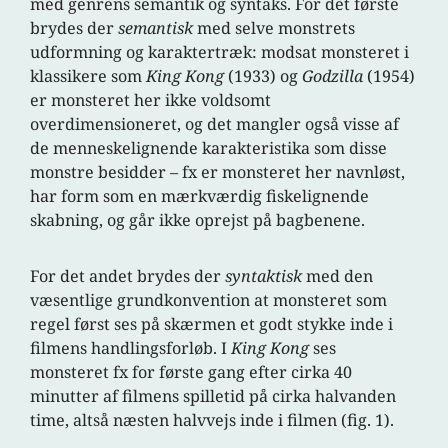
med genrens semantik og syntaks. For det første
brydes der
semantisk
med selve monstrets
udformning og karaktertræk: modsat monsteret i
klassikere som
King Kong
(1933) og
Godzilla
(1954)
er monsteret her ikke voldsomt
overdimensioneret, og det mangler også visse af
de menneskelignende karakteristika som disse
monstre besidder – fx er monsteret her navnløst,
har form som en mærkværdig fiskelignende
skabning, og går ikke oprejst på bagbenene.
For det andet brydes der
syntaktisk
med den
væsentlige grundkonvention at monsteret som
regel først ses på skærmen et godt stykke inde i
filmens handlingsforløb. I
King Kong
ses
monsteret fx for første gang efter cirka 40
minutter af filmens spilletid på cirka halvanden
time, altså næsten halvvejs inde i filmen (fig. 1).