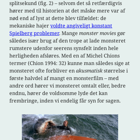
splitsekund (fig. 2) – selvom det så retfærdigvis
hører med til historien at det måske mere var af
nød end af lyst at dette blev tilfældet: de
mekaniske hajer
voldte angiveligt konstant
Spielberg problemer
. Mange
monster movies
gør
således især brug af den trope at lade monsteret
rumstere udenfor seerens synsfelt inden hele
herligheden afsløres. Med en af Michel Chions
termer (Chion 1994: 32) kunne man således sige at
monsteret ofte forbliver en
akusmatisk
størrelse i
første halvdel af mangt en monsterfilm – med
andre ord hører vi monsteret omtalt eller, bedre
endnu, hører de voldsomme lyde det kan
frembringe, inden vi endelig får syn for sagen.