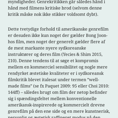
myndigheder. Genrekritikken går således hånd i
hånd med filmens kritiske brod (selvom denne
kritik måske nok ikke stikker voldsomt dybt).
Dette tvetydige forhold til amerikanske genrefilm
er desuden ikke kun noget der gælder Bong Joon-
hos film, men noget der generelt gælder flere af
de mest markante nyere sydkoreanske
instruktører og deres film (Yecies & Shim 2015,
210). Denne tendens til at søge et kompromis
mellem en kommerciel sensibilitet og nogle mere
rendyrket æstetiske kvaliteter er i sydkoreansk
filmkritik blevet italesat under termen ”well-
made films” (se fx Paquet 2009: 95 eller Choi 2010:
144ff) – således brugt om film der netop befinder
sig i spændingsfeltet mellem konventionelle
amerikansk-inspirerede og kommercielt drevne
genrefilm på den ene side og en mere kunstnerisk,
personlig og æstetisk raffineret modus på den