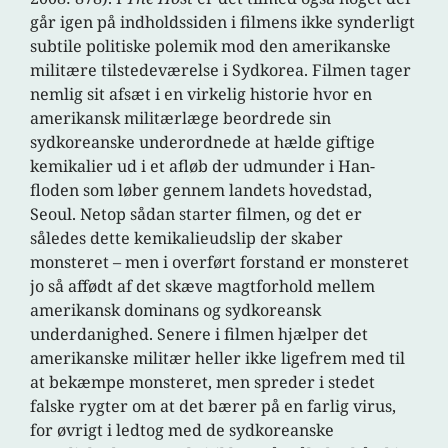
går igen på indholdssiden i filmens ikke synderligt
subtile politiske polemik mod den amerikanske
militære tilstedeværelse i Sydkorea. Filmen tager
nemlig sit afsæt i en virkelig historie hvor en
amerikansk militærlæge beordrede sin
sydkoreanske underordnede at hælde giftige
kemikalier ud i et afløb der udmunder i Han-
floden som løber gennem landets hovedstad,
Seoul. Netop sådan starter filmen, og det er
således dette kemikalieudslip der skaber
monsteret – men i overført forstand er monsteret
jo så affødt af det skæve magtforhold mellem
amerikansk dominans og sydkoreansk
underdanighed. Senere i filmen hjælper det
amerikanske militær heller ikke ligefrem med til
at bekæmpe monsteret, men spreder i stedet
falske rygter om at det bærer på en farlig virus,
for øvrigt i ledtog med de sydkoreanske