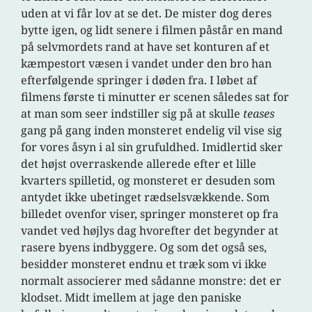
uden at vi får lov at se det. De mister dog deres
bytte igen, og lidt senere i filmen påstår en mand
på selvmordets rand at have set konturen af et
kæmpestort væsen i vandet under den bro han
efterfølgende springer i døden fra. I løbet af
filmens første ti minutter er scenen således sat for
at man som seer indstiller sig på at skulle
teases
gang på gang inden monsteret endelig vil vise sig
for vores åsyn i al sin grufuldhed. Imidlertid sker
det højst overraskende allerede efter et lille
kvarters spilletid, og monsteret er desuden som
antydet ikke ubetinget rædselsvækkende. Som
billedet ovenfor viser, springer monsteret op fra
vandet ved højlys dag hvorefter det begynder at
rasere byens indbyggere. Og som det også ses,
besidder monsteret endnu et træk som vi ikke
normalt associerer med sådanne monstre: det er
klodset. Midt imellem at jage den paniske