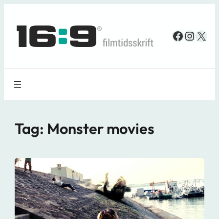
Spring
til
Faceboo
Insta
X
indhold
Tag:
Monster movies