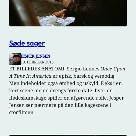
Søde sager
JESPER JENSEN
10. FEBRUAR 2015
ET BILLEDES ANATOMI. Sergio Leones
Once Upon
A Time In America
er episk, barsk og vemodig.
Men indeholder også ømhed og uskyld. F.eks i en
kort scene om en drengs første date, hvor en
flødeskumskage spiller en afgørende rolle. Jesper
Jensen ser nærmere på den lille kagescene i
storfilmen.