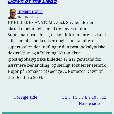
Dawn of the Dead
HENRIK HØJER
16. JUNI 2013
ET BILLEDES ANATOMI. Zack Snyder, der er
aktuel i forbindelse med den nyeste film i
Superman-franchiset, er kendt for en intens visuel
stil, som bl.a. omkredser nogle spektakulære
supertotaler, der indfanger den postapokalyptiske
destruktion og affolkning. Netop disse
(post)apokalyptiske billeder er her genstand for
nærmere behandling, og særligt fokuserer Henrik
Højer på remaket af George A. Romeros Dawn of
the Dead fra 2004.
←
Forrige side
1
2
3
4
5
6
7
8
9
10
…
12
Næste side
→