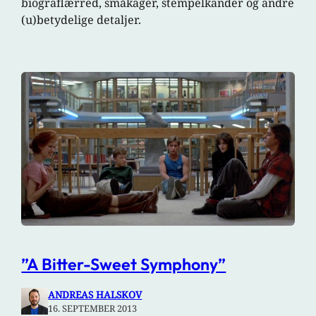
biograflærred, småkager, stempelkander og andre
(u)betydelige detaljer.
”A Bitter-Sweet Symphony”
ANDREAS HALSKOV
16. SEPTEMBER 2013