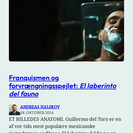
Franquismen og
forvrængningsspejlet:
El laberinto
del fauno
ANDREAS HALSKOV
18. OKTOBER 2014
ET BILLEDES ANATOMI. Guillermo del Toro er en
af vor tids mest populære mexicanske