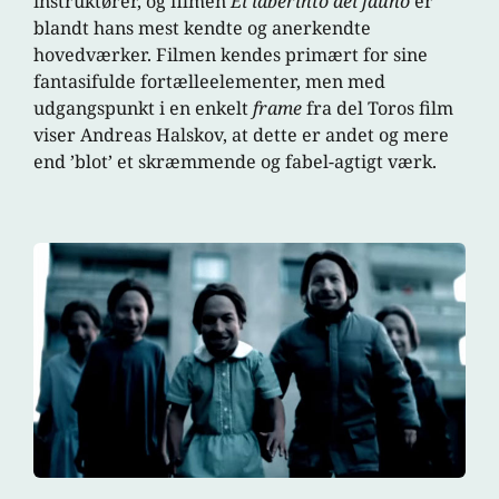
instruktører, og filmen
El laberinto del fauno
er
blandt hans mest kendte og anerkendte
hovedværker. Filmen kendes primært for sine
fantasifulde fortælleelementer, men med
udgangspunkt i en enkelt
frame
fra del Toros film
viser Andreas Halskov, at dette er andet og mere
end ’blot’ et skræmmende og fabel-agtigt værk.