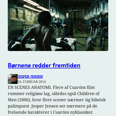
Børnene redder fremtiden
JESPER JENSEN
16. FEBRUAR 2014
EN SCENES ANATOMI. Flere af Cuaróns film
rummer religiøse lag, således også Children of
Men (2006), hvor flere scener nærmer sig bibelsk
palimpsest. Jesper Jensen ser nærmere på de
frelsende karakterer i Cuaróns nyklassiker.