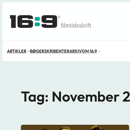
Spring
til
indhold
ARTIKLER
BØGER
SKRIBENTER
ARKIV
OM 16:9
Tag:
November 2