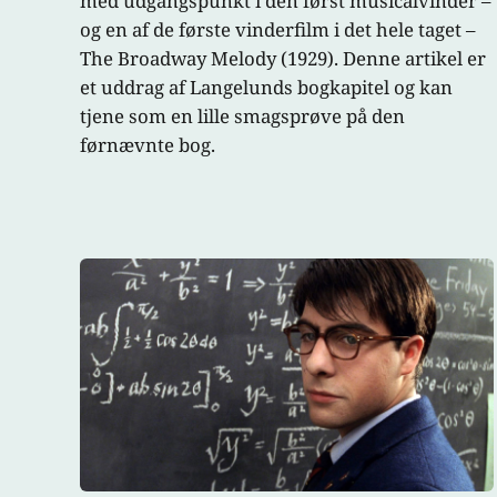
med udgangspunkt i den først musicalvinder –
og en af de første vinderfilm i det hele taget –
The Broadway Melody (1929). Denne artikel er
et uddrag af Langelunds bogkapitel og kan
tjene som en lille smagsprøve på den
førnævnte bog.