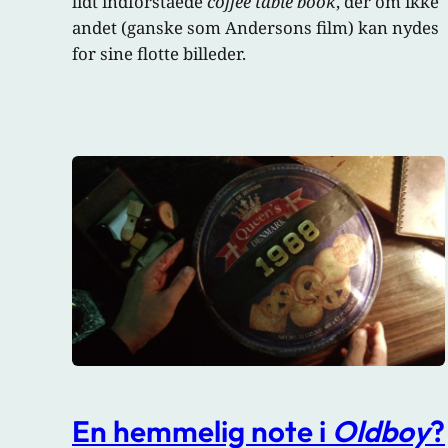
lidt indforståede
coffee table book
, der om ikke
andet (ganske som Andersons film) kan nydes
for sine flotte billeder.
En hemmelig note i
Oldboy
?