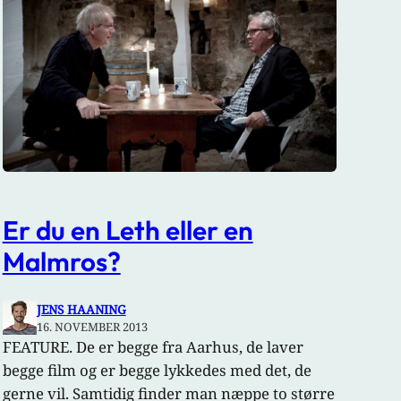
Er du en Leth eller en
Malmros?
JENS HAANING
16. NOVEMBER 2013
FEATURE. De er begge fra Aarhus, de laver
begge film og er begge lykkedes med det, de
gerne vil. Samtidig finder man næppe to større