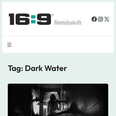
Spring
til
Faceboo
Insta
X
indhold
Tag:
Dark Water