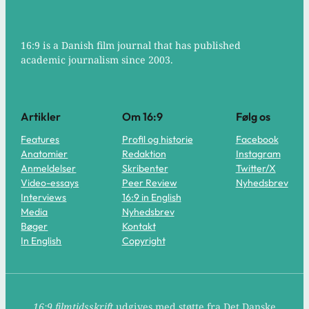
16:9 is a Danish film journal that has published
academic journalism since 2003.
Artikler
Om 16:9
Følg os
Features
Profil og historie
Facebook
Anatomier
Redaktion
Instagram
Anmeldelser
Skribenter
Twitter/X
Video-essays
Peer Review
Nyhedsbrev
Interviews
16:9 in English
Media
Nyhedsbrev
Bøger
Kontakt
In English
Copyright
16:9 filmtidsskrift
udgives med støtte fra Det Danske