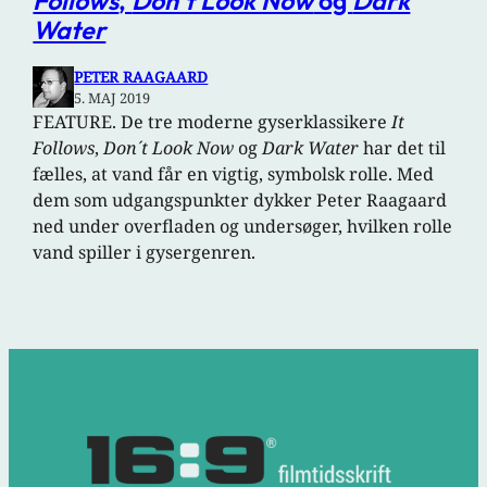
Follows
,
Don’t Look Now
og
Dark
Water
PETER RAAGAARD
5. MAJ 2019
FEATURE. De tre moderne gyserklassikere
It
Follows
,
Don´t Look Now
og
Dark Water
har det til
fælles, at vand får en vigtig, symbolsk rolle. Med
dem som udgangspunkter dykker Peter Raagaard
ned under overfladen og undersøger, hvilken rolle
vand spiller i gysergenren.