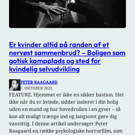
Er kvinder altid på randen af et
nervøst sammenbrud? – Boligen som
gotisk kampplads og sted for
kvindelig selvudvikling
PETER RAAGAARD
7. OKTOBER 2021
FEATURE. Hjemmet er ikke en sikker bastion. Slet
ikke når du er kvinde, sidder isoleret i din bolig
uden en mand og har hovedrollen i en gyser – så
kan alt muligt trænge ind og langsomt gøre dig
vanvittig. I denne artikel undersøger Peter
Raagaard en række psykologiske horrorfilm, som