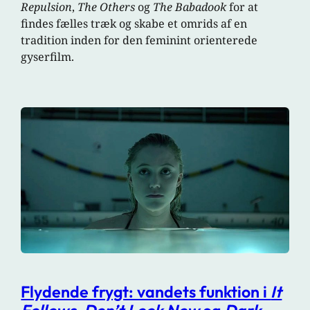
Repulsion
,
The Others
og
The Babadook
for at
findes fælles træk og skabe et omrids af en
tradition inden for den feminint orienterede
gyserfilm.
Flydende frygt: vandets funktion i
It