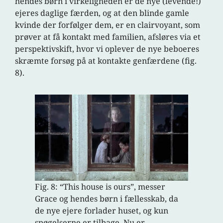
hendes børn i virkeligheden er de nye (levende!)
ejeres daglige færden, og at den blinde gamle
kvinde der forfølger dem, er en clairvoyant, som
prøver at få kontakt med familien, afsløres via et
perspektivskift, hvor vi oplever de nye beboeres
skræmte forsøg på at kontakte genfærdene (fig.
8).
Fig. 8: “This house is ours”, messer
Grace og hendes børn i fællesskab, da
de nye ejere forlader huset, og kun
spøgelserne er tilbage. Nu er