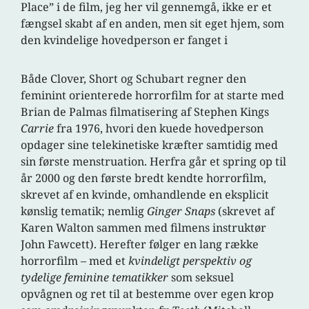
Place” i de film, jeg her vil gennemgå, ikke er et
fængsel skabt af en anden, men sit eget hjem, som
den kvindelige hovedperson er fanget i
Både Clover, Short og Schubart regner den
feminint orienterede horrorfilm for at starte med
Brian de Palmas filmatisering af Stephen Kings
Carrie
fra 1976, hvori den kuede hovedperson
opdager sine telekinetiske kræfter samtidig med
sin første menstruation. Herfra går et spring op til
år 2000 og den første bredt kendte horrorfilm,
skrevet af en kvinde, omhandlende en eksplicit
kønslig tematik; nemlig
Ginger Snaps
(skrevet af
Karen Walton sammen med filmens instruktør
John Fawcett). Herefter følger en lang række
horrorfilm
–
med et
kvindeligt perspektiv og
tydelige feminine tematikker
som seksuel
opvågnen og ret til at bestemme over egen krop