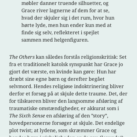
møbler danner truende silhuetter, og
Grace river lagnerne af dem for at se,
hvad der skjuler sig i det rum, hvor hun
hørte lyde, men hun ender kun med at
finde sig selv, reflekteret i spejlet
sammen med helgenfiguren.
The Others
kan således forstås religionskritisk: Set
fra et traditionelt katolsk synspunkt har Grace jo
gjort det værste, en kvinde kan gøre: Hun har
dræbt sine egne børn og derefter begået
selvmord. Hendes religiøse indoktrinering bliver
derfor et forsøg på at skjule dette traume. Det, der
for tilskueren bliver den langsomme afsløring af
traumatiske omstændigheder, er akkurat som i
The Sixth Sense
en afsløring af den ”story”,
hovedpersonerne forsøger at skjule. Det endelige
plot twist; at lydene, som skræmmer Grace og