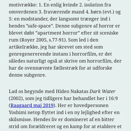
motivrække: 1. En enlig kvinde 2. isolation fra
omverdenen 3. fraværende mand 4. børn (evt.) og
5: en modstander, der langsomt trænger ind i
hendes ”safe-space”. Denne subgenre af horror er
blevet døbt ”apartment horror” efter sit sceniske
rum (Royer 2005, s.77-91). Som led i den
artikelrække, jeg har skrevet om sted som
genregenererende instans i horrorfilm, er det
således naturligt også at skrive om horrorfilm, der
har de ovennævnte fællestræk for at udforske
denne subgenre.
Lad os begynde med Hideo Nakatas
Dark Water
(2002), som jeg tidligere har behandlet her i 16:9
(
Raagaard maj 2019
). Her er hovedpersonen
Yoshimi netop flyttet ind i en ny lejlighed efter en
skilsmisse. Hendes liv er domineret af en bitter
strid om forældreret og en kamp for at etablere et