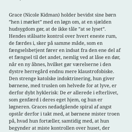
Grace (Nicole Kidman) holder bevidst sine børn
”hen i mørket” med en løgn om, at en sjælden
hudsygdom gør, at de ikke tåle ”at se lyset”.
Hendes stålsatte kontrol over hvert eneste rum,
de færdes i, sker på samme måde, som en
fængselsbetjent fører en indsat fra den ene del af
et fængsel til det andet, nemlig ved at låse en dør,
når en ny åbnes, hvilket gør værelserne i den
dystre herregård endnu mere klaustrofobiske.
Den strenge katolske indoktrinering, hun giver
børnene, med truslen om helvede for at lyve, er
derfor dybt hyklerisk: De
er
allerede i efterlivet,
som genfærd i deres eget hjem, og hun er
løgneren. Graces nedadgående spiral af angst
opstår derfor i takt med, at børnene mister troen
på, hvad hun fortæller, samtidig med, at hun
begynder at miste kontrollen over huset, der