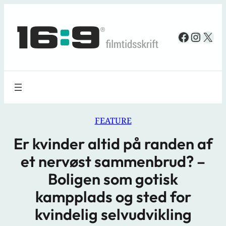
Spring
til
Faceboo
Insta
X
indhold
FEATURE
Er kvinder altid på randen af
et nervøst sammenbrud? –
Boligen som gotisk
kampplads og sted for
kvindelig selvudvikling