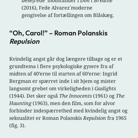
besejrede modstander i
Don´t Breathe
(2016), Fede Alvarez´moderne
gengivelse af fortællingen om Blåskæg.
“Oh, Carol!” – Roman Polanskis
Repulsion
Kvindelig angst går dog længere tilbage og er et
grundtema i flere psykologiske gysere fra af
midten af 40’erne til starten af 60’erne: Ingrid
Bergman er spærret inde i sit hjem og mister
langsomt grebet om virkeligheden i
Gaslights
(1944). Det sker også
The Innocents
(1961) og
The
Haunting
(1963), men den film, som for alvor
forbinder indespærrethed med kvindelig angst og
seksualitet er Roman Polanskis
Repulsion
fra 1965
(fig. 3).