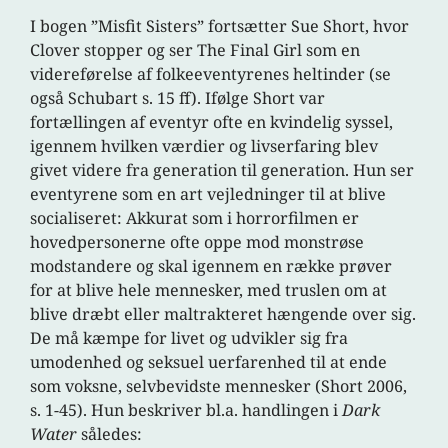
I bogen ”Misfit Sisters” fortsætter Sue Short, hvor
Clover stopper og ser The Final Girl som en
videreførelse af folkeeventyrenes heltinder (se
også Schubart s. 15 ff). Ifølge Short var
fortællingen af eventyr ofte en kvindelig syssel,
igennem hvilken værdier og livserfaring blev
givet videre fra generation til generation. Hun ser
eventyrene som en art vejledninger til at blive
socialiseret: Akkurat som i horrorfilmen er
hovedpersonerne ofte oppe mod monstrøse
modstandere og skal igennem en række prøver
for at blive hele mennesker, med truslen om at
blive dræbt eller maltrakteret hængende over sig.
De må kæmpe for livet og udvikler sig fra
umodenhed og seksuel uerfarenhed til at ende
som voksne, selvbevidste mennesker (Short 2006,
s. 1-45). Hun beskriver bl.a. handlingen i
Dark
Water
således: