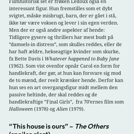
Filmhistorisk set er frøken Ledoux også en
interessant figur. Hun fremstilles som et dybt
svigtet, måske misbrugt, barn, der er gået i stå,
ikke tør være voksen og lever i sin egen verden.
Men der er også andre aspekter af hende:
Tidligere gysere og thrillers har mest budt på
”damsels-in distress”, som skulles reddes, eller de
har haft ældre, hekseagtige kvinder som skurke,
fx Bette Davis i
Whatever happened to Baby Jane
(1962). Som vist ovenfor opnår Carol en form for
handlekraft, der gør, at hun kan forsvare sig mod
de to mænd, der reelt krænker hende. Derfor kan
hun ses en art overgangsfigur midt mellem den
passive heltinde, der skal reddes og de
handlekraftige ”Final Girls”, fra 70’ernes film som
Halloween
(1978) og
Alien
(1979).
“This house is ours” –
The Others