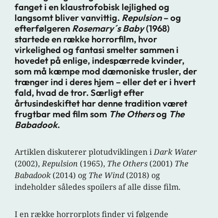
fanget i en klaustrofobisk lejlighed og
langsomt bliver vanvittig.
Repulsion
– og
efterfølgeren
Rosemary´s Baby
(1968)
startede en række horrorfilm, hvor
virkelighed og fantasi smelter sammen i
hovedet på enlige, indespærrede kvinder,
som må kæmpe mod dæmoniske trusler, der
trænger ind i deres hjem – eller det er i hvert
fald, hvad de tror. Særligt efter
årtusindeskiftet har denne tradition været
frugtbar med film som
The Others
og
The
Babadook
.
Artiklen diskuterer plotudviklingen i
Dark Water
(2002),
Repulsion
(1965),
The Others
(2001)
The
Babadook
(2014) og
The Wind
(2018) og
indeholder således spoilers af alle disse film.
I en række horrorplots finder vi følgende