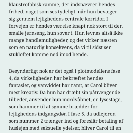
klaustrofobisk ramme, der indsnævrer hendes
frihed, noget som ses tydeligt, når hun bevæger
sig gennem lejlighedens centrale korridor. I
forvejen er hendes værelse knapt nok stort til den
smalle jernseng, hun sover i. Hun levnes altså ikke
mange handlemuligheder, og det virker næsten
som en naturlig konsekvens, da vi til sidst ser
stukloftet komme ned imod hende.
Besynderligt nok er det også i plotmodellens fase
4, da virkeligheden har bekræftet hendes
fantasier, og vanviddet har ramt, at Carol bliver
mest kreativ. Da hun har dræbt sin påtrængende
tilbeder, anvender hun mordvåbnet, en lysestage,
som hammer til at sømme brædder for
lejlighedens indgangsdør. I fase 5, da udlejeren
som nummer 2 trænger ind og foreslår betaling af
huslejen med seksuelle ydelser, bliver Carol til en