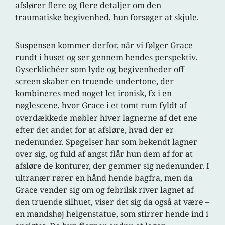
afslører flere og flere detaljer om den
traumatiske begivenhed, hun forsøger at skjule.
Suspensen kommer derfor, når vi følger Grace
rundt i huset og ser gennem hendes perspektiv.
Gyserklichéer som lyde og begivenheder off
screen skaber en truende undertone, der
kombineres med noget let ironisk, fx i en
nøglescene, hvor Grace i et tomt rum fyldt af
overdækkede møbler hiver lagnerne af det ene
efter det andet for at afsløre, hvad der er
nedenunder. Spøgelser har som bekendt lagner
over sig, og fuld af angst flår hun dem af for at
afsløre de konturer, der gemmer sig nedenunder. I
ultranær rører en hånd hende bagfra, men da
Grace vender sig om og febrilsk river lagnet af
den truende silhuet, viser det sig da også at være –
en mandshøj helgenstatue, som stirrer hende ind i