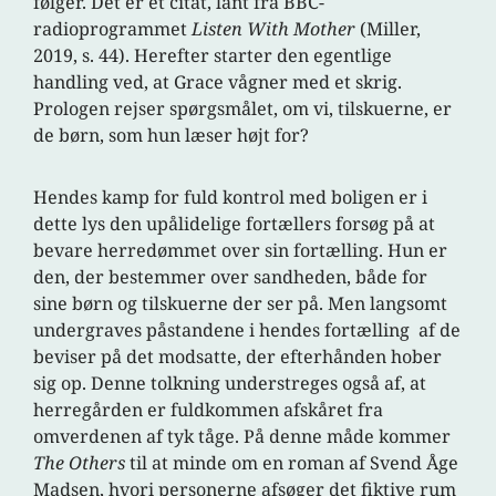
følger. Det er et citat, lånt fra BBC-
radioprogrammet
Listen With Mother
(Miller,
2019, s. 44). Herefter starter den egentlige
handling ved, at Grace vågner med et skrig.
Prologen rejser spørgsmålet, om vi, tilskuerne, er
de børn, som hun læser højt for?
Hendes kamp for fuld kontrol med boligen er i
dette lys den upålidelige fortællers forsøg på at
bevare herredømmet over sin fortælling. Hun er
den, der bestemmer over sandheden, både for
sine børn og tilskuerne der ser på. Men langsomt
undergraves påstandene i hendes fortælling af de
beviser på det modsatte, der efterhånden hober
sig op. Denne tolkning understreges også af, at
herregården er fuldkommen afskåret fra
omverdenen af tyk tåge. På denne måde kommer
The Others
til at minde om en roman af Svend Åge
Madsen, hvori personerne afsøger det fiktive rum