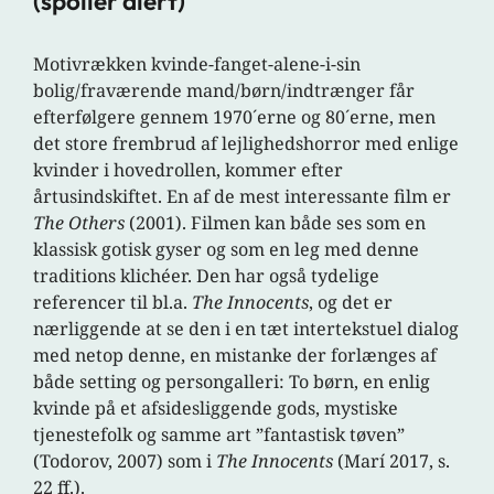
(spoiler alert)
Motivrækken kvinde-fanget-alene-i-sin
bolig/fraværende mand/børn/indtrænger får
efterfølgere gennem 1970´erne og 80´erne, men
det store frembrud af lejlighedshorror med enlige
kvinder i hovedrollen, kommer efter
årtusindskiftet. En af de mest interessante film er
The Others
(2001). Filmen kan både ses som en
klassisk gotisk gyser og som en leg med denne
traditions klichéer. Den har også tydelige
referencer til bl.a.
The Innocents
, og det er
nærliggende at se den i en tæt intertekstuel dialog
med netop denne, en mistanke der forlænges af
både setting og persongalleri: To børn, en enlig
kvinde på et afsidesliggende gods, mystiske
tjenestefolk og samme art ”fantastisk tøven”
(Todorov, 2007) som i
The Innocents
(Marí 2017, s.
22 ff.).