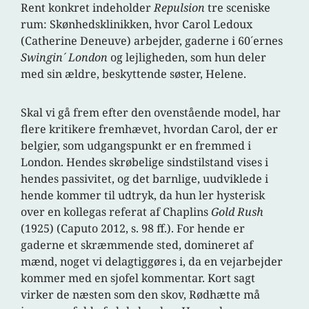
Rent konkret indeholder
Repulsion
tre sceniske
rum: Skønhedsklinikken, hvor Carol Ledoux
(Catherine Deneuve) arbejder, gaderne i 60´ernes
Swingin´ London
og lejligheden, som hun deler
med sin ældre, beskyttende søster, Helene.
Skal vi gå frem efter den ovenstående model, har
flere kritikere fremhævet, hvordan Carol, der er
belgier, som udgangspunkt er en fremmed i
London. Hendes skrøbelige sindstilstand vises i
hendes passivitet, og det barnlige, uudviklede i
hende kommer til udtryk, da hun ler hysterisk
over en kollegas referat af Chaplins
Gold Rush
(1925) (Caputo 2012, s. 98 ff.). For hende er
gaderne et skræmmende sted, domineret af
mænd, noget vi delagtiggøres i, da en vejarbejder
kommer med en sjofel kommentar. Kort sagt
virker de næsten som den skov, Rødhætte må