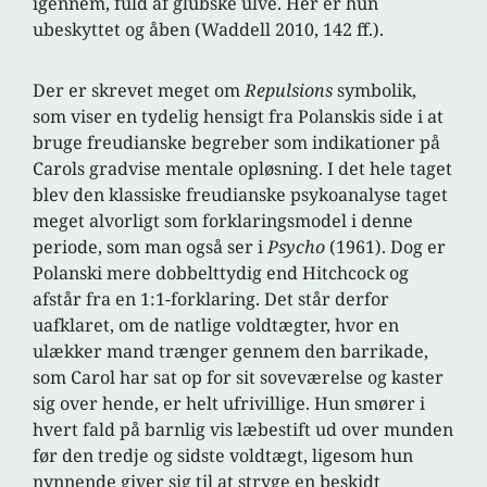
igennem, fuld af glubske ulve. Her er hun
ubeskyttet og åben (Waddell 2010, 142 ff.).
Der er skrevet meget om
Repulsions
symbolik,
som viser en tydelig hensigt fra Polanskis side i at
bruge freudianske begreber som indikationer på
Carols gradvise mentale opløsning. I det hele taget
blev den klassiske freudianske psykoanalyse taget
meget alvorligt som forklaringsmodel i denne
periode, som man også ser i
Psycho
(1961). Dog er
Polanski mere dobbelttydig end Hitchcock og
afstår fra en 1:1-forklaring. Det står derfor
uafklaret, om de natlige voldtægter, hvor en
ulækker mand trænger gennem den barrikade,
som Carol har sat op for sit soveværelse og kaster
sig over hende, er helt ufrivillige. Hun smører i
hvert fald på barnlig vis læbestift ud over munden
før den tredje og sidste voldtægt, ligesom hun
nynnende giver sig til at stryge en beskidt