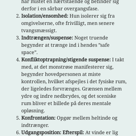
har mistet en nærtstående og befinder sig
derfor i en sårbar overgangsfase.
Isolation/ensomhed:
Hun isolerer sig fra
omgivelserne, ofte frivilligt, men senere
tvangsmæssigt.
Indtrængen/suspense:
Noget truende
begynder at trænge ind i hendes ”safe
space”.
Konfliktoptrapning/stigende suspense:
I takt
med, at det monstrøse manifesterer sig,
begynder hovedpersonen at miste
kontrollen, hvilket afspejles i det fysiske rum,
der ligeledes forvrænges. Grænsen mellem
ydre og indre nedbrydes, og det sceniske
rum bliver et billede på deres mentale
opløsning.
Konfrontation:
Opgør mellem heltinde og
indtrænger.
Udgangsposition: Efterspil:
At vinde er lig