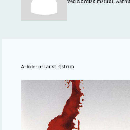
ved Nordisk institut, Aarh
Laust Ejstrup
Artikler af