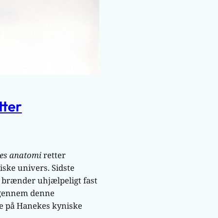
tter
nes anatomi
retter
ske univers. Sidste
n brænder uhjælpeligt fast
n gennem denne
re på Hanekes kyniske