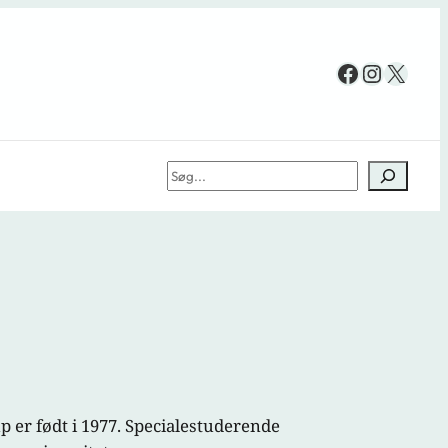
Facebook
Instag
X
Søg
up er født i 1977. Specialestuderende