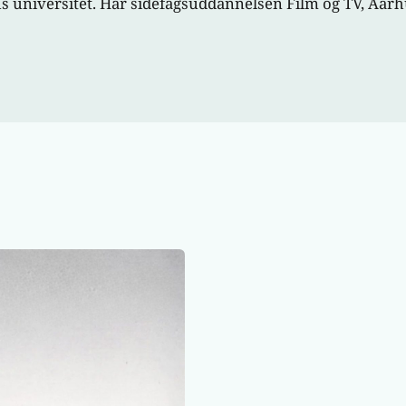
us universitet. Har sidefagsuddannelsen Film og TV, Aarh