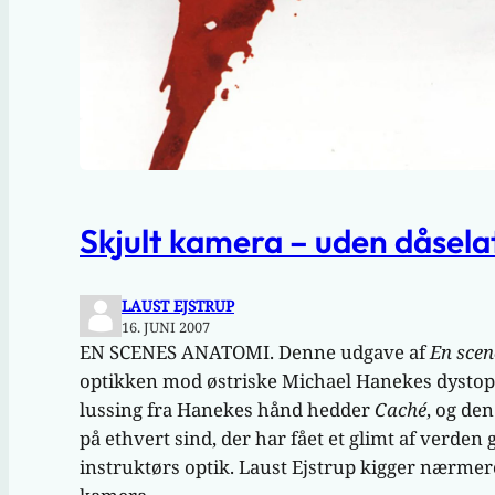
Skjult kamera – uden dåsela
LAUST EJSTRUP
16. JUNI 2007
EN SCENES ANATOMI. Denne udgave af
En sce
optikken mod østriske Michael Hanekes dystopi
lussing fra Hanekes hånd hedder
Caché
, og de
på ethvert sind, der har fået et glimt af verde
instruktørs optik. Laust Ejstrup kigger nærme