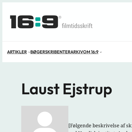
Spring
til
indhold
ARTIKLER
BØGER
SKRIBENTER
ARKIV
OM 16:9
Laust Ejstrup
[Følgende beskrivelse af skr