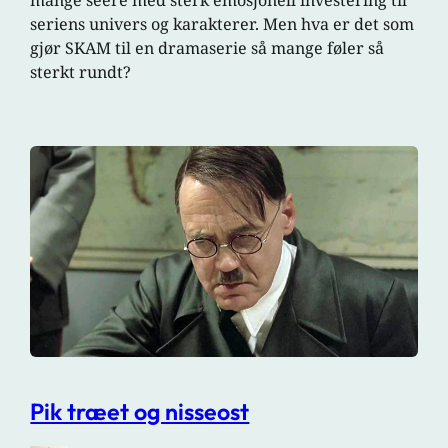
mange seere med sterk emosjonell investering til
seriens univers og karakterer. Men hva er det som
gjør SKAM til en dramaserie så mange føler så
sterkt rundt?
Pik træet og nisseost