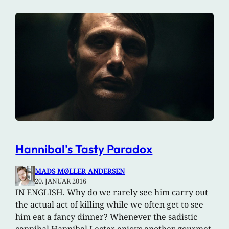
Hannibal’s Tasty Paradox
MADS MØLLER ANDERSEN
20. JANUAR 2016
IN ENGLISH. Why do we rarely see him carry out
the actual act of killing while we often get to see
him eat a fancy dinner? Whenever the sadistic
cannibal Hannibal Lecter enjoys another gourmet