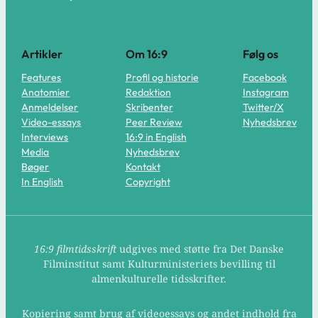
Artikler
Om 16:9
Følg os
Features
Profil og historie
Facebook
Anatomier
Redaktion
Instagram
Anmeldelser
Skribenter
Twitter/X
Video-essays
Peer Review
Nyhedsbrev
Interviews
16:9 in English
Media
Nyhedsbrev
Bøger
Kontakt
In English
Copyright
16:9 filmtidsskrift
udgives med støtte fra Det Danske
Filminstitut samt Kulturministeriets bevilling til
almenkulturelle tidsskrifter.
Kopiering samt brug af videoessays og andet indhold fra