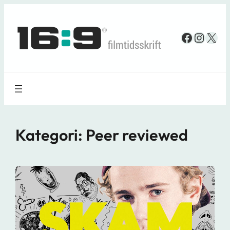
Spring
til
Faceboo
Insta
X
indhold
Kategori:
Peer reviewed