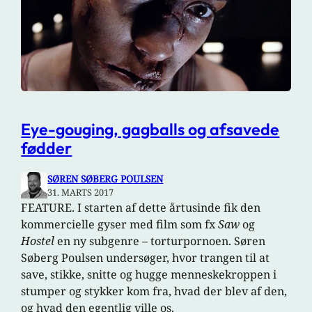
Eye-gouging, gagballs og afsavede
fødder
SØREN SØBERG POULSEN
31. MARTS 2017
FEATURE. I starten af dette årtusinde fik den
kommercielle gyser med film som fx
Saw
og
Hostel
en ny subgenre – torturpornoen. Søren
Søberg Poulsen undersøger, hvor trangen til at
save, stikke, snitte og hugge menneskekroppen i
stumper og stykker kom fra, hvad der blev af den,
og hvad den egentlig ville os.