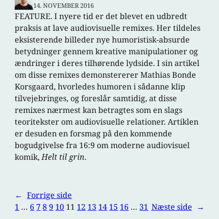
14. NOVEMBER 2016
FEATURE. I nyere tid er det blevet en udbredt
praksis at lave audiovisuelle remixes. Her tildeles
eksisterende billeder nye humoristisk-absurde
betydninger gennem kreative manipulationer og
ændringer i deres tilhørende lydside. I sin artikel
om disse remixes demonstererer Mathias Bonde
Korsgaard, hvorledes humoren i sådanne klip
tilvejebringes, og foreslår samtidig, at disse
remixes nærmest kan betragtes som en slags
teoritekster om audiovisuelle relationer. Artiklen
er desuden en forsmag på den kommende
bogudgivelse fra 16:9 om moderne audiovisuel
komik,
Helt til grin
.
←
Forrige side
1
…
6
7
8
9
10
11
12
13
14
15
16
…
31
Næste side
→