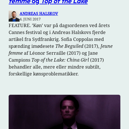
femme
og
Top of the Lake
ANDREAS HALSKOV
4. JUNI 2017
FEATURE. ’Køn’ var på dagsordenen ved årets
Cannes festival og i Andreas Halskovs fjerde
artikel fra Sydfrankrig. Sofia Coppolas med
spænding imødesete
The Beguiled
(2017),
Jeune
femme
af Léonor Serraille (2017) og Jane
Campions
Top of the Lake: China Girl
(2017)
behandler alle, mere eller mindre subtilt,
forskellige kønsproblematikker.