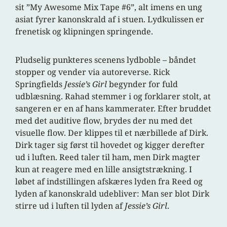
sit ”My Awesome Mix Tape #6”, alt imens en ung
asiat fyrer kanonskrald af i stuen. Lydkulissen er
frenetisk og klipningen springende.
Pludselig punkteres scenens lydboble – båndet
stopper og vender via autoreverse. Rick
Springfields
Jessie’s Girl
begynder for fuld
udblæsning. Rahad stemmer i og forklarer stolt, at
sangeren er en af hans kammerater. Efter bruddet
med det auditive flow, brydes der nu med det
visuelle flow. Der klippes til et nærbillede af Dirk.
Dirk tager sig først til hovedet og kigger derefter
ud i luften. Reed taler til ham, men Dirk magter
kun at reagere med en lille ansigtstrækning. I
løbet af indstillingen afskæres lyden fra Reed og
lyden af kanonskrald udebliver: Man ser blot Dirk
stirre ud i luften til lyden af
Jessie’s Girl
.