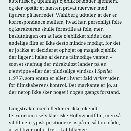
autentisk og uplanlagt øjeblik brænder igennem,
og der opstår et næsten privat nærvær med
figuren på lærredet. Wahlberg udtaler, at der er
korrespondance mellem, hvad han personligt følte
og karakteren skulle forestille at føle, men
beslutningen om at lade øjeblikket sidde i den
endelige film er ikke desto mindre modigt, for det
er jo ikke et decideret ophøjet og magisk øjeblik
der ligger i halen af denne tålmodige venten –
som et snefnug der mirakuløst lander på en
øjenvippe eller det pludselige vindsus i
Spejlet
(1975), som enten er eller i hvert fald
virker
uden
for filmskaberens kontrol. Det markante er jo, at
der netop ikke sker noget i nogen gængs forstand.
Langstrakte nærbilleder er ikke ukendt
territorium i selv klassiske Hollywoodfilm, men så
vil filmen typisk positionere os på en sådan måde,
at vi bliver opfordret til at tillægge