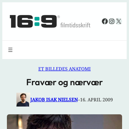
Spring
til
Faceboo
Insta
X
indhold
ET BILLEDES ANATOMI
Fravær og nærvær
JAKOB ISAK NIELSEN
–
16. APRIL 2009