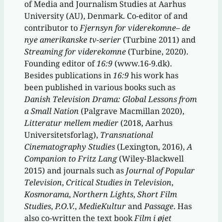
of Media and Journalism Studies at Aarhus
University (AU), Denmark. Co-editor of and
contributor to
Fjernsyn for viderekomne
– de
nye amerikanske tv-serier
(Turbine 2011) and
Streaming for viderekomne
(Turbine, 2020).
Founding editor of
16:9
(www.16-9.dk).
Besides publications in
16:9
his work has
been published in various books such as
Danish Television Drama: Global Lessons from
a Small Nation
(Palgrave Macmillan 2020),
Litteratur mellem medier
(2018, Aarhus
Universitetsforlag),
Transnational
Cinematography Studies
(Lexington, 2016),
A
Companion to Fritz Lang
(Wiley-Blackwell
2015) and journals such as
Journal of Popular
Television
,
Critical Studies in Television
,
Kosmorama
,
Northern Lights
,
Short Film
Studies
,
P.O.V.
,
MedieKultur
and
Passage
. Has
also co-written the text book
Film i øjet