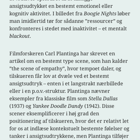
ansigtsudtykket en bestemt emotionel eller
kognitiv aktivitet. I billedet fra
Boogie Nights
løber
man imidlertid tør for sådanne ”ressourcer” og
konfronteres i stedet med inaktivitet – et mentalt
blackout
.
Filmforskeren Carl Plantinga har skrevet en
artikel om en bestemt type scene, som han kalder
”the scene of empathy”, hvor tempoet daler, og
tilskueren får lov at dvæle ved et bestemt
ansigtsudtryk – enten i et langstrakt nærbillede
eller i en p.o.v.-struktur. Plantinga nævner
eksempler fra klassiske film som
Stella Dallas
(1937) og
Yankee Doodle Dandy
(1942). Disse
scener eksemplificerer i høj grad den
positionering af tilskueren, hvor det er relativt let
for os at indlæse kontekstuelt bestemte følelser og
tanker i ansigtsudtrykkene, men Plantinga tilføjer