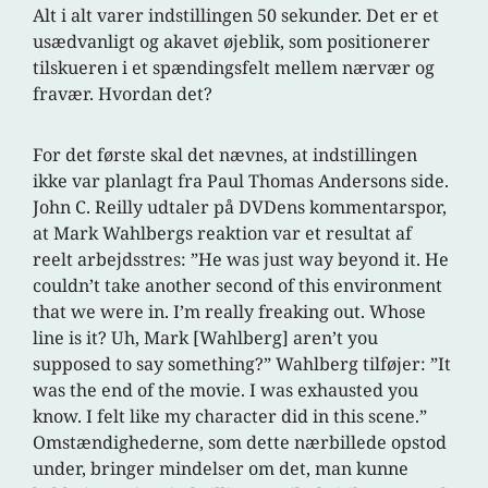
Alt i alt varer indstillingen 50 sekunder. Det er et
usædvanligt og akavet øjeblik, som positionerer
tilskueren i et spændingsfelt mellem nærvær og
fravær. Hvordan det?
For det første skal det nævnes, at indstillingen
ikke var planlagt fra Paul Thomas Andersons side.
John C. Reilly udtaler på DVDens kommentarspor,
at Mark Wahlbergs reaktion var et resultat af
reelt arbejdsstres: ”He was just way beyond it. He
couldn’t take another second of this environment
that we were in. I’m really freaking out. Whose
line is it? Uh, Mark [Wahlberg] aren’t you
supposed to say something?” Wahlberg tilføjer: ”It
was the end of the movie. I was exhausted you
know. I felt like my character did in this scene.”
Omstændighederne, som dette nærbillede opstod
under, bringer mindelser om det, man kunne