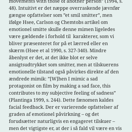
movements with those of another person” (1994, s.
48). Intuitivt er det næppe overraskende jævnfør
gængse opfattelser som ”et smil smitter”, men
ifølge Hsee, Carlson og Chemtobs artikel om
emotionel smitte skulle denne mimen ligeledes
være gældende i forhold til karakterer, som vi
bliver præsenteret for på et lærred eller en
skærm (Hsee et al 1990, s. 327-340). Mindre
åbenlyst er det, at det ikke blot er selve
ansigtsudtrykket som smitter, men at tilskuerens
emotionelle tilstand også påvirkes direkte af den
ændrede mimik: ”[W]hen I mimic a sad
protagonist on film by making a sad face, this
contributes to my subjective feeling of sadness”
(Plantinga 1999, s. 244). Dette fænomen kaldes
facial feedback. Der er varierende opfattelser af
graden af emotionel påvirkning – og det
forudsætter naturligvis en engageret tilskuer –
men det vigtigste er, at der i så fald vil være en vis