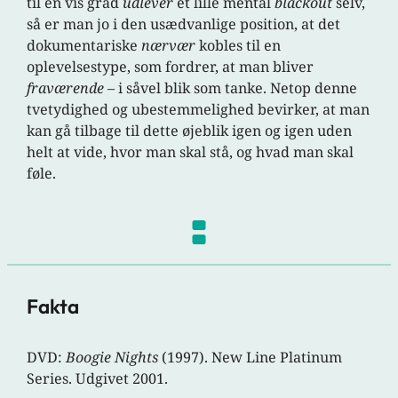
til en vis grad
udlever
et lille mental
blackout
selv,
så er man jo i den usædvanlige position, at det
dokumentariske
nærvær
kobles til en
oplevelsestype, som fordrer, at man bliver
fraværende
– i såvel blik som tanke. Netop denne
tvetydighed og ubestemmelighed bevirker, at man
kan gå tilbage til dette øjeblik igen og igen uden
helt at vide, hvor man skal stå, og hvad man skal
føle.
Fakta
DVD:
Boogie Nights
(1997). New Line Platinum
Series. Udgivet 2001.