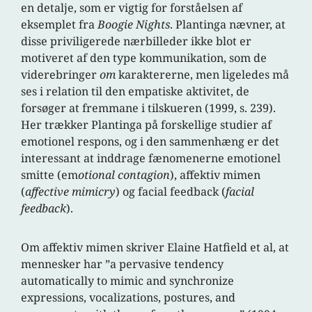
en detalje, som er vigtig for forståelsen af
eksemplet fra
Boogie Nights
. Plantinga nævner, at
disse priviligerede nærbilleder ikke blot er
motiveret af den type kommunikation, som de
viderebringer
om
karaktererne, men ligeledes må
ses i relation til den empatiske aktivitet, de
forsøger at fremmane i tilskueren (1999, s. 239).
Her trækker Plantinga på forskellige studier af
emotionel respons, og i den sammenhæng er det
interessant at inddrage fænomenerne emotionel
smitte (em
otional contagion
), affektiv mimen
(
affective mimicry
) og facial feedback (
facial
feedback
).
Om affektiv mimen skriver Elaine Hatfield et al, at
mennesker har ”a pervasive tendency
automatically to mimic and synchronize
expressions, vocalizations, postures, and