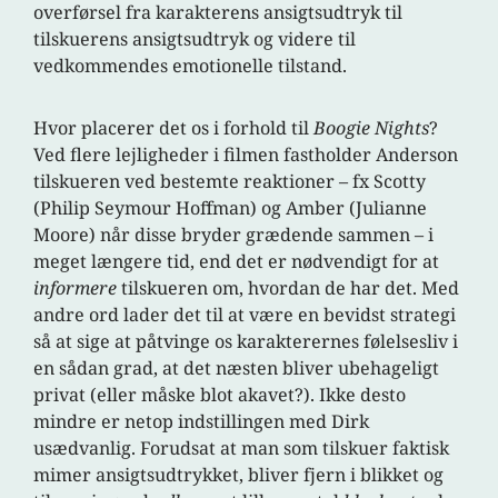
overførsel fra karakterens ansigtsudtryk til
tilskuerens ansigtsudtryk og videre til
vedkommendes emotionelle tilstand.
Hvor placerer det os i forhold til
Boogie Nights
?
Ved flere lejligheder i filmen fastholder Anderson
tilskueren ved bestemte reaktioner – fx Scotty
(Philip Seymour Hoffman) og Amber (Julianne
Moore) når disse bryder grædende sammen – i
meget længere tid, end det er nødvendigt for at
informere
tilskueren om, hvordan de har det. Med
andre ord lader det til at være en bevidst strategi
så at sige at påtvinge os karakterernes følelsesliv i
en sådan grad, at det næsten bliver ubehageligt
privat (eller måske blot akavet?). Ikke desto
mindre er netop indstillingen med Dirk
usædvanlig. Forudsat at man som tilskuer faktisk
mimer ansigtsudtrykket, bliver fjern i blikket og