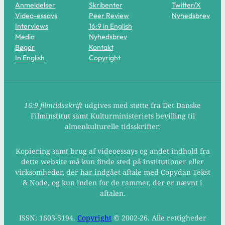
Anmeldelser
Skribenter
Twitter/X
Video-essays
Peer Review
Nyhedsbrev
Interviews
16:9 in English
Media
Nyhedsbrev
Bøger
Kontakt
In English
Copyright
16:9 filmtidsskrift
udgives med støtte fra Det Danske
Filminstitut samt Kulturministeriets bevilling til
almenkulturelle tidsskrifter.
Kopiering samt brug af videoessays og andet indhold fra
dette website må kun finde sted på institutioner eller
virksomheder, der har indgået aftale med Copydan Tekst
& Node, og kun inden for de rammer, der er nævnt i
aftalen.
ISSN: 1603-5194.
Copyright
© 2002-26. Alle rettigheder