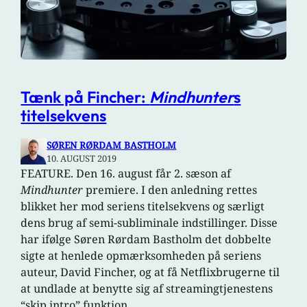
Tænk på Fincher:
Mindhunter
s
titelsekvens
SØREN RØRDAM BASTHOLM
10. AUGUST 2019
FEATURE. Den 16. august får 2. sæson af
Mindhunter
premiere. I den anledning rettes
blikket her mod seriens titelsekvens og særligt
dens brug af semi-subliminale indstillinger. Disse
har ifølge Søren Rørdam Bastholm det dobbelte
sigte at henlede opmærksomheden på seriens
auteur, David Fincher, og at få Netflixbrugerne til
at undlade at benytte sig af streamingtjenestens
“skip intro” funktion.