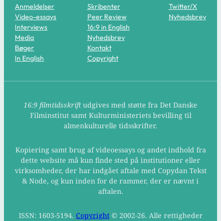
Anmeldelser
Skribenter
Twitter/X
Video-essays
Peer Review
Nyhedsbrev
Interviews
16:9 in English
Media
Nyhedsbrev
Bøger
Kontakt
In English
Copyright
16:9 filmtidsskrift
udgives med støtte fra Det Danske
Filminstitut samt Kulturministeriets bevilling til
almenkulturelle tidsskrifter.
Kopiering samt brug af videoessays og andet indhold fra
dette website må kun finde sted på institutioner eller
virksomheder, der har indgået aftale med Copydan Tekst
& Node, og kun inden for de rammer, der er nævnt i
aftalen.
ISSN: 1603-5194.
Copyright
© 2002-26. Alle rettigheder