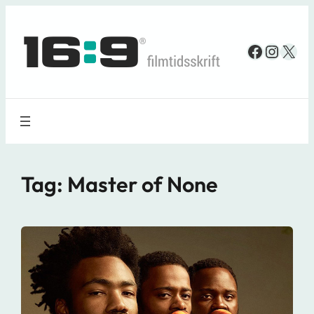
Spring
til
Faceboo
Insta
X
indhold
Tag:
Master of None