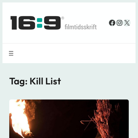
Spring
til
Faceboo
Insta
X
indhold
Tag:
Kill List