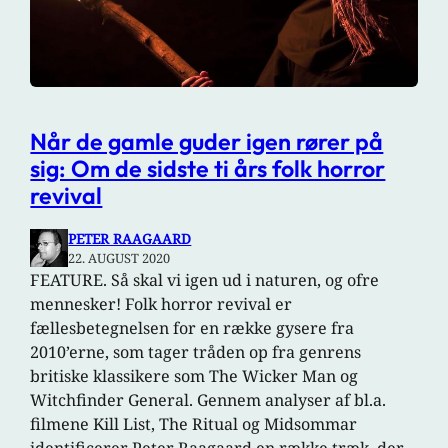
Når de gamle guder igen rører på
sig: Om de sidste ti års folk horror
revival
PETER RAAGAARD
22. AUGUST 2020
FEATURE. Så skal vi igen ud i naturen, og ofre
mennesker! Folk horror revival er
fællesbetegnelsen for en række gysere fra
2010’erne, som tager tråden op fra genrens
britiske klassikere som The Wicker Man og
Witchfinder General. Gennem analyser af bl.a.
filmene Kill List, The Ritual og Midsommar