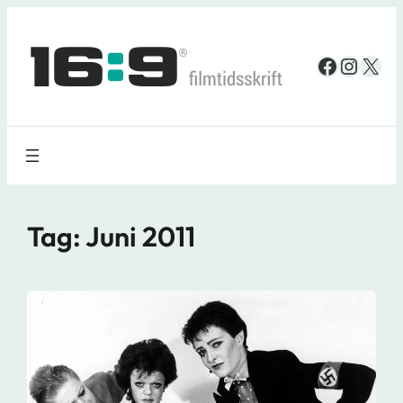
Spring
til
Faceboo
Insta
X
indhold
Tag:
Juni 2011