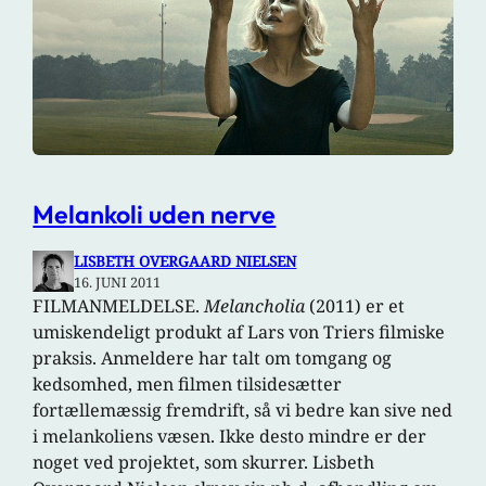
Melankoli uden nerve
LISBETH OVERGAARD NIELSEN
16. JUNI 2011
FILMANMELDELSE.
Melancholia
(2011) er et
umiskendeligt produkt af Lars von Triers filmiske
praksis. Anmeldere har talt om tomgang og
kedsomhed, men filmen tilsidesætter
fortællemæssig fremdrift, så vi bedre kan sive ned
i melankoliens væsen. Ikke desto mindre er der
noget ved projektet, som skurrer. Lisbeth