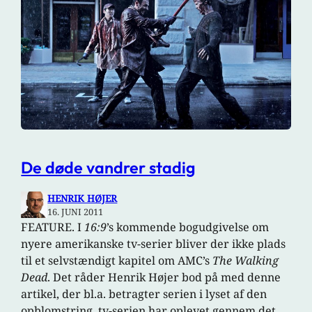
De døde vandrer stadig
HENRIK HØJER
16. JUNI 2011
FEATURE. I
16:9
’s kommende bogudgivelse om
nyere amerikanske tv-serier bliver der ikke plads
til et selvstændigt kapitel om AMC’s
The Walking
Dead
. Det råder Henrik Højer bod på med denne
artikel, der bl.a. betragter serien i lyset af den
opblomstring, tv-serien har oplevet gennem det