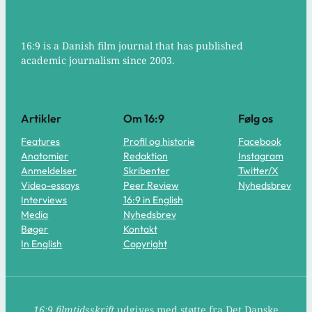
16:9 is a Danish film journal that has published
academic journalism since 2003.
Artikler
Om 16:9
Følg os
Features
Profil og historie
Facebook
Anatomier
Redaktion
Instagram
Anmeldelser
Skribenter
Twitter/X
Video-essays
Peer Review
Nyhedsbrev
Interviews
16:9 in English
Media
Nyhedsbrev
Bøger
Kontakt
In English
Copyright
16:9 filmtidsskrift
udgives med støtte fra Det Danske