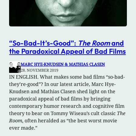
“So-Bad-It’s-Good”:
The Room
and
the Paradoxical Appeal of Bad Films
MARC HYE-KNUDSEN & MATHIAS CLASEN
28. NOVEMBER 2019
IN ENGLISH. What makes some bad films “so-bad-
they’re-good”? In our latest article, Marc Hye-
Knudsen and Mathias Clasen shed light on the
paradoxical appeal of bad films by bringing
contemporary humor research and cognitive film
theory to bear on Tommy Wiseau’s cult classic
The
Room
, often heralded as “the best worst movie
ever made.”