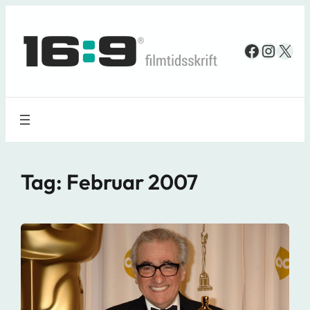
Spring
til
Faceboo
Insta
X
indhold
Tag:
Februar 2007