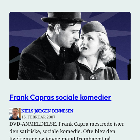
Frank Capras sociale komedier
NIELS JØRGEN DINNESEN
16. FEBRUAR 2007
DVD-ANMELDELSE. Frank Capra mestrede især
den satiriske, sociale komedie. Ofte blev den
ligefremme og jævne mand fremhævet på