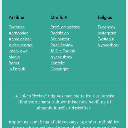
Artikler
Om 16:9
Følg os
Features
Profil og historie
Facebook
Anatomier
Redaktion
Instagram
Anmeldelser
Skribenter
Twitter/X
Video-essays
Peer Review
Nyhedsbrev
Interviews
16:9 in English
Media
Nyhedsbrev
Bøger
Kontakt
In English
Copyright
16:9 filmtidsskrift
udgives med støtte fra Det Danske
Filminstitut samt Kulturministeriets bevilling til
almenkulturelle tidsskrifter.
Kopiering samt brug af videoessays og andet indhold fra
dette website må kun finde sted på institutioner eller