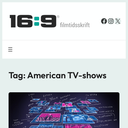
Spring
til
Faceboo
Insta
X
indhold
Tag:
American TV-shows