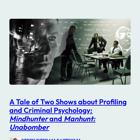
A Tale of Two Shows about Profiling
and Criminal Psychology:
Mindhunter
and
Manhunt:
Unabomber