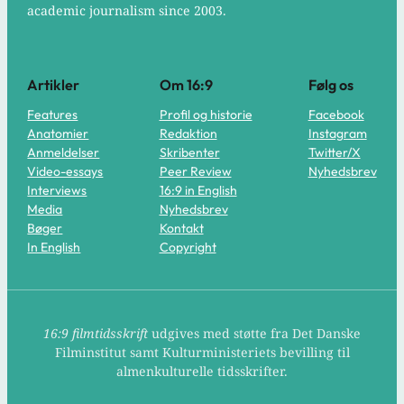
academic journalism since 2003.
Artikler
Om 16:9
Følg os
Features
Profil og historie
Facebook
Anatomier
Redaktion
Instagram
Anmeldelser
Skribenter
Twitter/X
Video-essays
Peer Review
Nyhedsbrev
Interviews
16:9 in English
Media
Nyhedsbrev
Bøger
Kontakt
In English
Copyright
16:9 filmtidsskrift
udgives med støtte fra Det Danske
Filminstitut samt Kulturministeriets bevilling til
almenkulturelle tidsskrifter.