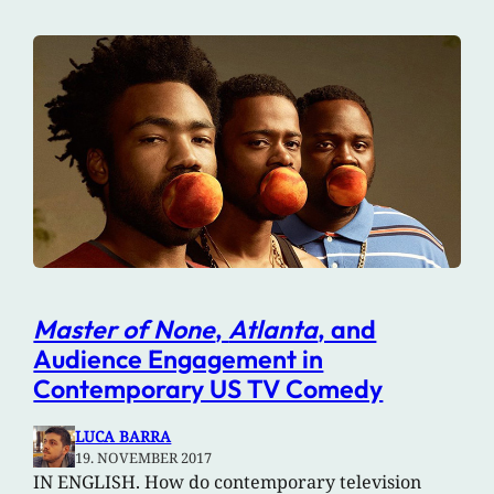
Master of None
,
Atlanta
, and
Audience Engagement in
Contemporary US TV Comedy
LUCA BARRA
19. NOVEMBER 2017
IN ENGLISH. How do contemporary television