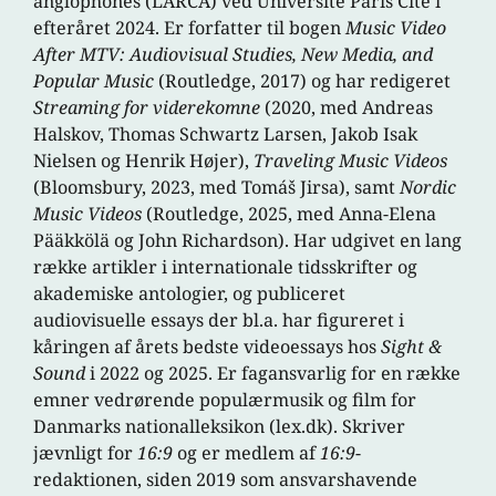
anglophones (LARCA) ved Université Paris Cité i
efteråret 2024. Er forfatter til bogen
Music Video
After MTV: Audiovisual Studies, New Media, and
Popular Music
(Routledge, 2017) og har redigeret
Streaming for viderekomne
(2020, med Andreas
Halskov, Thomas Schwartz Larsen, Jakob Isak
Nielsen og Henrik Højer),
Traveling Music Videos
(Bloomsbury, 2023, med Tomáš Jirsa), samt
Nordic
Music Videos
(Routledge, 2025, med Anna-Elena
Pääkkölä og John Richardson). Har udgivet en lang
række artikler i internationale tidsskrifter og
akademiske antologier, og publiceret
audiovisuelle essays der bl.a. har figureret i
kåringen af årets bedste videoessays hos
Sight &
Sound
i 2022 og 2025. Er fagansvarlig for en række
emner vedrørende populærmusik og film for
Danmarks nationalleksikon (lex.dk). Skriver
jævnligt for
16:9
og er medlem af
16:9
-
redaktionen, siden 2019 som ansvarshavende