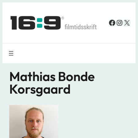
Spring
til
Faceboo
Insta
X
indhold
Mathias Bonde
Korsgaard