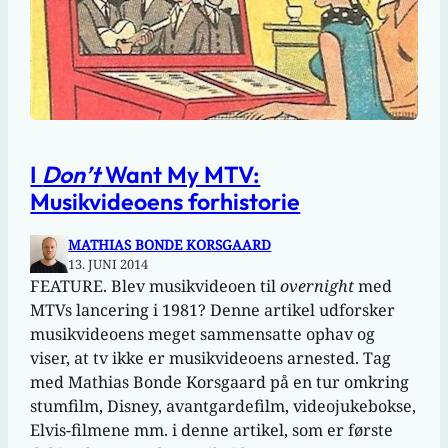
I
Don’t
Want My MTV:
Musikvideoens forhistorie
MATHIAS BONDE KORSGAARD
13. JUNI 2014
FEATURE. Blev musikvideoen til
overnight
med
MTVs lancering i 1981? Denne artikel udforsker
musikvideoens meget sammensatte ophav og
viser, at tv ikke er musikvideoens arnested. Tag
med Mathias Bonde Korsgaard på en tur omkring
stumfilm, Disney, avantgardefilm, videojukebokse,
Elvis-filmene mm. i denne artikel, som er første