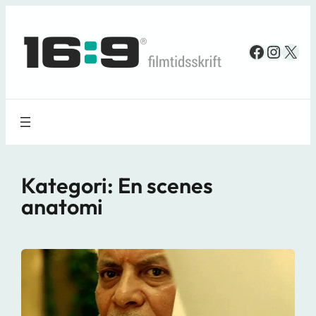
Spring
til
Faceboo
Insta
X
indhold
Kategori:
En scenes
anatomi