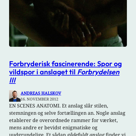
Forbryderisk fascinerende: Spor og
vildspor i anslaget til
Forbrydelsen
III
ANDREAS HALSKOV
16. NOVEMBER 2012
EN SCENES ANATOMI. Et anslag slår stilen,
stemningen og selve fortællingen an. Nogle anslag
etablerer de overordnede rammer for værket,
mens andre er bevidst enigmatiske og
uudgrundelige. Et sådan
gådefuldt anslag
finder vi