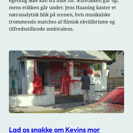
egentlig ikke kan stå inde for. Æstetikken går op,
mens etikken går under. Jens Haaning kaster et
næranalytisk blik på scenen, hvis musikalske
trommesolo matches af filmisk ekvilibrisme og
tilfredsstillende ambivalens.
Lad os snakke om Kevins mor