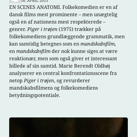
16. APRIL 2013
EN SCENES ANATOMI. Folkekomedien er en af
dansk films mest prominente – men unægtelig
også en af nationens mest respekterede –
genrer.
Piger i trøjen
(1975) trækker på
folkekomediens grundlæggende grammatik, men
kan samtidig betegnes som en
mandskabsfilm
,
en
mandskabsfilm
der nok kunne siges at være
reaktionær, men som også giver et interessant
billede af sin samtid. Marie Berendt Oldhøj
analyserer en central konfrontationsscene fra
netop
Piger i trøjen
, og revurderer
mandskabsfilmens og folkekomediens
betydningspotentiale.