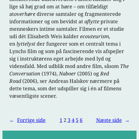
lige så høj grad om at høre – om tilfældigt
at
overhøre
diverse samtaler og fragmenterede
informationer og om bevidst at
aflytte
private
menneskers intime samtaler. Filmen er et studie
udi dét Elisabeth Weis kalder
ecouteurism
,
en
lyttelyst
der fungerer som et centralt tema i
Lynchs film og som på fascinerende vis afspejler
sig i instruktørens eget arbejde med lyd og
vidensfald. Med udblik mod andre film, såsom
The
Conversation
(1974),
Naboer
(2005) og
Red
Road
(2006), ser Andreas Halskov nærmere på
dette tema, som det udspiller sig i én af filmens
væsentligste scener.
←
Forrige side
1
2
3
4
5
6
Næste side
→