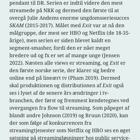
pendant til DR. Serien er indtil videre den mest
streamede på NRK og dermed den første til at
overgå Julie Andems enorme ungdomsseriesucces
SKAM
(2015-2017). Målet med
Exit
var at nå den
målgruppe, der mest ser HBO og Netflix (de 18-35-
årige), men serien er siden blevet kaldt en
segment-smasher, fordi den er nået meget
bredere ud og fx er set af mange unge (Jensen
2022). Næsten alle views er streaming, og
Exit
er
den første norske serie, der klarer sig bedre
online end på lineært tv (Pham 2019). Dermed
skal produktionen og distributionen af
Exit
også
ses i lyset af de senere års ændringer i tv-
branchen, der først og fremmest kendetegnes ved
overgangen fra flow til streaming. Som påpeget af
blandt andre Johnson (2019) og Bruun (2020), kan
der som følge af konkurrencen fra
streamingtjenester som Netflix og HBO ses en øget
satsning på streamingløsninger hos public service-