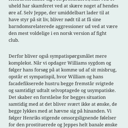
uheld har skamferet ved at skære noget af hendes
øre af. Selv Jeppe, der umiddelbart lader til at
have styr på sit liv, bliver nødt til at få sine
barndomsrelaterede aggressioner ud ved at være
den mest voldelige i en norsk version af fight
club.
Derfor bliver også sympatispørgsmålet mere
komplekst. Når vi opdager Williams sygdom og
følger hans forsøg på at komme ud af sit misbrug,
opstår et sympatispil, hvor William og hans
facadefikserede hustru begge fremstår svigtede
og samtidigt udtalt selvoptagede og usympatiske.
Det skaber en forståelse for begges situation
samtidig med at det bliver svært ikke at ønske, de
begge lykkes med at hævne sig på hinanden. Vi
følger Henriks stigende omsorgslignende følelser
for den prostituerede og Jeppes helt banale ønske