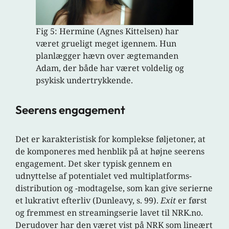
Fig 5: Hermine (Agnes Kittelsen) har
været grueligt meget igennem. Hun
planlægger hævn over ægtemanden
Adam, der både har været voldelig og
psykisk undertrykkende.
Seerens engagement
Det er karakteristisk for komplekse føljetoner, at
de komponeres med henblik på at højne seerens
engagement. Det sker typisk gennem en
udnyttelse af potentialet ved multiplatforms-
distribution og -modtagelse, som kan give serierne
et lukrativt efterliv (Dunleavy, s. 99).
Exit
er først
og fremmest en streamingserie lavet til NRK.no.
Derudover har den været vist på NRK som lineært