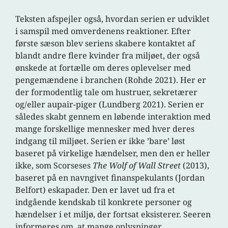
Teksten afspejler også, hvordan serien er udviklet
i samspil med omverdenens reaktioner. Efter
første sæson blev seriens skabere kontaktet af
blandt andre flere kvinder fra miljøet, der også
ønskede at fortælle om deres oplevelser med
pengemændene i branchen (Rohde 2021). Her er
der formodentlig tale om hustruer, sekretærer
og/eller aupair-piger (Lundberg 2021). Serien er
således skabt gennem en løbende interaktion med
mange forskellige mennesker med hver deres
indgang til miljøet. Serien er ikke ’bare’ løst
baseret på virkelige hændelser, men den er heller
ikke, som Scorseses
The Wolf of Wall Street
(2013),
baseret på en navngivet finanspekulants (Jordan
Belfort) eskapader. Den er lavet ud fra et
indgående kendskab til konkrete personer og
hændelser i et miljø, der fortsat eksisterer. Seeren
informeres om, at mange oplysninger