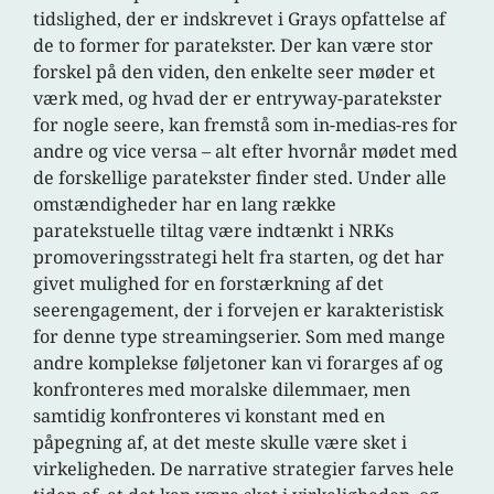
tidslighed, der er indskrevet i Grays opfattelse af
de to former for paratekster. Der kan være stor
forskel på den viden, den enkelte seer møder et
værk med, og hvad der er entryway-paratekster
for nogle seere, kan fremstå som in-medias-res for
andre og vice versa – alt efter hvornår mødet med
de forskellige paratekster finder sted. Under alle
omstændigheder har en lang række
paratekstuelle tiltag være indtænkt i NRKs
promoveringsstrategi helt fra starten, og det har
givet mulighed for en forstærkning af det
seerengagement, der i forvejen er karakteristisk
for denne type streamingserier. Som med mange
andre komplekse føljetoner kan vi forarges af og
konfronteres med moralske dilemmaer, men
samtidig konfronteres vi konstant med en
påpegning af, at det meste skulle være sket i
virkeligheden. De narrative strategier farves hele