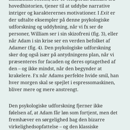
hovedhistorien, tjener til at uddybe narrative
intriger og karakterernes motivationer. I
Exit
er
der udtalte eksempler på denne psykologiske
udforskning og uddybning, når vi fx ser de
personer, William ser i sin skizofreni (fig. 3), eller
når Adam i sin krise ser en verden befolket af
Adamer (fig. 4). Den psykologiske udforskning
sker dog også især på antydningens plan, når vi
præsenteres for facaden og deres optagethed af
den – og ikke mindst, når den begynder at
krakelere. Fx når Adams perfekte hvide smil, han
hver morgen skal se spejlet i espressomaskinen,
bliver mere og mere anstrengt.
Den psykologiske udforskning fjerner ikke
følelsen af, at Adam får løn som fortjent, men det
fremhæver en sørgelighed bag den bizarre
virkelighedsopfattelse – og den klassiske