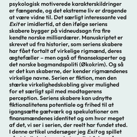
psykologisk motiverede karakterskildringer
er fængende, og det ekstreme liv er dragende
at være vidne til. Det særligt interessante ved
Exit
er imidlertid, at den ifølge seriens
skabere bygger på vidneudsagn fra fire
kendte norske milliardærer. Manuskriptet er
skrevet ud fra historier, som seriens skabere
har fået fortalt af virkelige rigmænd, deres
ægtefæller – men også af finanseksperter og
det norske bagmandspoliti (Økokrim). Og så
er det kun skaberne, der kender rigmændenes
virkelige navne. Serien er fiktion, men den
stærke virkelighedskobling giver mulighed
for et særligt spil med modtagerens
perception. Seriens skabere kan udnytte
fiktionalitetens potentiale og frihed til at
igangsætte gætværk og spekulationer om
finansmændenes identitet og om hvor meget
af det, vi ser i serien, der reelt har fundet sted.
I denne artikel undersøger jeg
Exit
og spillet