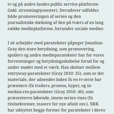
tv og på andre landes public service-platforme
(inkl. streamingtjenester). Derudover udfoldes
både promoveringen af serien og den
journalistiske dækning af den på tværs af en lang
række medieplatforme, herunder sociale medier.
I sit arbejder med paratekster påpeger Jonathan
Gray den store betydning, som promovering,
spoilers og andre medieparatekster har for vores
forventninger og betydningsskabelse forud for og
under mødet med et værk. Han skelner mellem
entryway-paratekster (Gray 2010: 35), som er det
materiale, der udsendes inden fx en tv-serie har
præmiere (fx trailers, promos, hype), og in-
medias-res-paratekster (Gray 2010: 40), som
præsenteres løbende, imens serien vises (fx
titelsekvenser, teasere for nye afsnit osv.). NRK
har udnyttet begge former for paratekster i deres