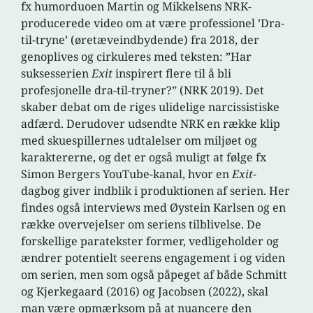
fx humorduoen Martin og Mikkelsens NRK-
producerede video om at være professionel ’Dra-
til-tryne’ (øretæveindbydende) fra 2018, der
genoplives og cirkuleres med teksten: ”Har
suksesserien
Exit
inspirert flere til å bli
profesjonelle dra-til-tryner?” (NRK 2019). Det
skaber debat om de riges ulidelige narcissistiske
adfærd. Derudover udsendte NRK en række klip
med skuespillernes udtalelser om miljøet og
karaktererne, og det er også muligt at følge fx
Simon Bergers YouTube-kanal, hvor en
Exit
-
dagbog giver indblik i produktionen af serien. Her
findes også interviews med Øystein Karlsen og en
række overvejelser om seriens tilblivelse. De
forskellige paratekster former, vedligeholder og
ændrer potentielt seerens engagement i og viden
om serien, men som også påpeget af både Schmitt
og Kjerkegaard (2016) og Jacobsen (2022), skal
man være opmærksom på at nuancere den