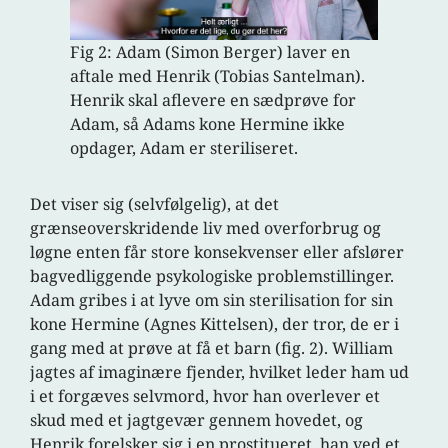
Fig 2: Adam (Simon Berger) laver en
aftale med Henrik (Tobias Santelman).
Henrik skal aflevere en sædprøve for
Adam, så Adams kone Hermine ikke
opdager, Adam er steriliseret.
Det viser sig (selvfølgelig), at det
grænseoverskridende liv med overforbrug og
løgne enten får store konsekvenser eller afslører
bagvedliggende psykologiske problemstillinger.
Adam gribes i at lyve om sin sterilisation for sin
kone Hermine (Agnes Kittelsen), der tror, de er i
gang med at prøve at få et barn (fig. 2). William
jagtes af imaginære fjender, hvilket leder ham ud
i et forgæves selvmord, hvor han overlever et
skud med et jagtgevær gennem hovedet, og
Henrik forelsker sig i en prostitueret, han ved et