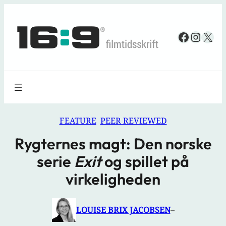
Spring
til
Faceboo
Insta
X
indhold
FEATURE
PEER REVIEWED
Rygternes magt: Den norske
serie
Exit
og spillet på
virkeligheden
LOUISE BRIX JACOBSEN
–