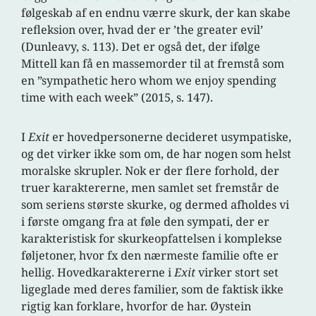
følgeskab af en endnu værre skurk, der kan skabe
refleksion over, hvad der er ’the greater evil’
(Dunleavy, s. 113). Det er også det, der ifølge
Mittell kan få en massemorder til at fremstå som
en ”sympathetic hero whom we enjoy spending
time with each week” (2015, s. 147).
I
Exit
er hovedpersonerne decideret usympatiske,
og det virker ikke som om, de har nogen som helst
moralske skrupler. Nok er der flere forhold, der
truer karaktererne, men samlet set fremstår de
som seriens største skurke, og dermed afholdes vi
i første omgang fra at føle den sympati, der er
karakteristisk for skurkeopfattelsen i komplekse
føljetoner, hvor fx den nærmeste familie ofte er
hellig. Hovedkaraktererne i
Exit
virker stort set
ligeglade med deres familier, som de faktisk ikke
rigtig kan forklare, hvorfor de har. Øystein