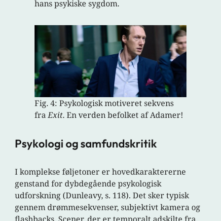
hans psykiske sygdom.
Fig. 4: Psykologisk motiveret sekvens
fra
Exit
. En verden befolket af Adamer!
Psykologi og samfundskritik
I komplekse føljetoner er hovedkaraktererne
genstand for dybdegående psykologisk
udforskning (Dunleavy, s. 118). Det sker typisk
gennem drømmesekvenser, subjektivt kamera og
flashbacks. Scener, der er temporalt adskilte fra