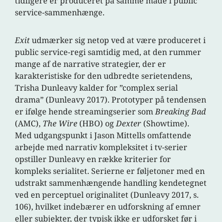
tidligere er produceret på samme måde i public
service-sammenhænge.
Exit
udmærker sig netop ved at være produceret i
public service-regi samtidig med, at den rummer
mange af de narrative strategier, der er
karakteristiske for den udbredte serietendens,
Trisha Dunleavy kalder for ”complex serial
drama” (Dunleavy 2017). Prototyper på tendensen
er ifølge hende streamingserier som
Breaking Bad
(AMC),
The Wire
(HBO) og
Dexter
(Showtime).
Med udgangspunkt i Jason Mittells omfattende
arbejde med narrativ kompleksitet i tv-serier
opstiller Dunleavy en række kriterier for
kompleks serialitet. Serierne er føljetoner med en
udstrakt sammenhængende handling kendetegnet
ved en perceptuel originalitet (Dunleavy 2017, s.
106), hvilket indebærer en udforskning af emner
eller subjekter, der typisk ikke er udforsket før i