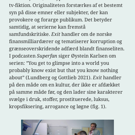
tv-fiktion. Originaliteten forstærkes af et bestemt
syn på disse emner eller subjekter, der kan
provokere og forarge publikum. Det betyder
samtidig, at serierne kan fremstå
samfundskritiske.
Exit
handler om de norske
finansmilliardærer og tematiserer korruption og
grænseoverskridende adfærd blandt finanseliten.
I podcasten
Superfan
siger Øystein Karlsen om
serien: ”You get to glimpse into a world you
probably know exist but that you know nothing
about” (Lundberg og Gottlieb 2021).
Exit
handler
på den måde om en kultur, der ikke er afdækket
på samme måde før, og den lader sine karakterer
svælge i druk, stoffer, prostituerede, luksus,
kropsfiksering, arrogance og løgne (fig. 1).