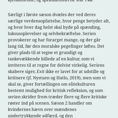
Særligt i første sæson dvæles der ved deres
særlige verdensopfattelse, hvor penge betyder alt,
og hvor hver dag helst skal byde på spænding,
luksusoplevelser og selvbekræftelse. Serien
provokerer og har forarget mange, og der går
lang tid, før den moralske pegefinger løftes. Det
giver plads til at tegne et grundigt og
tankevækkende billede af en kultur, som vi
inviteres til at regne for delvist virkelig. Seriens
skabere siger,
Exit
ikke er lavet for at udstille og
kritisere (jf. Nystuen og Hatlo, 2019), men som vi
skal se, giver fortællingen om elitekulturen
bestemt mulighed for kritisk refleksion, og som
serien skrider frem træder flere og flere kritiske
røster ind på scenen. Sæson 2 handler om
kvindernes hævn over mændenes
undertrykkende adfærd, og den