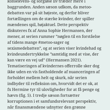
konsekvens- og sorgløse liv træder mere i
baggrunden. Anden sæson udkom, da metoo-
debatten var på sit højeste, og derfor bliver
fortællingen om de stærke kvinder, der spiller
mændenes spil, højaktuel. Dette perspektiv
diskuteres fx af Anna Sophie Hermansen, der
mener, at serien rummer ”nøglen til en forståelse
af tidens mange #metoo-sager og
sexismedebatten”, og at serien viser kvindehad og
kvindeundertrykkelse ”samtidig med at vise, der
kan være en vej ud” (Hermansen 2021).
Tematiseringen af kvindernes offerrolle sker dog
ikke uden en vis fastholdende af nuanceringen af
forholdet mellem helt og skurk, når serien
indbyder til refleksion om, hvorvidt det er ok, at
fx Hermine tyr til ulovligheder for at få penge og
hævn (fig. 5). I tredje sæson fortsætter
korruptionen i et samfundsrelevant perspektiv,
når finansmændene udnytter den grønne