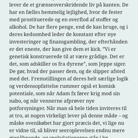
lever de et grænseoverskridende liv på kanten. De
har en fælles hemmelig lejlighed, hvor de fester
med prostituerede og en overflod af stoffer og
alkohol. De har flere penge, end de kan bruge, og i
deres kedsomhed leder de konstant efter nye
investeringer og finansgambling, der efterhånden
er det eneste, der kan give dem et kick. ”Vi er
genetisk konstruerede til at være grådige. Det er
det, som adskiller os fra dyrene”, som Jeppe siger.
De gør, hvad der passer dem, og de slipper afsted
med det. Fremstillingen af deres helt særlige logik
og verdensopfattelse rummer også et komisk
potentiale, som når Adam fx fører krig mod sin
nabo, og når vennerne afprøver nye
potforsyninger. Når man så hele tiden inviteres til
at tro, at nogen virkeligt lever på denne måde – og
måske ovenikøbet har gjort præcis det, vi lige nu
er vidne til, så bliver seeroplevelsen endnu mere
øjenåbnende, og spekulationerne står i kø.