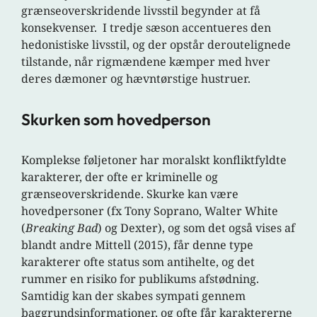
grænseoverskridende livsstil begynder at få
konsekvenser. I tredje sæson accentueres den
hedonistiske livsstil, og der opstår deroutelignede
tilstande, når rigmændene kæmper med hver
deres dæmoner og hævntørstige hustruer.
Skurken som hovedperson
Komplekse føljetoner har moralskt konfliktfyldte
karakterer, der ofte er kriminelle og
grænseoverskridende. Skurke kan være
hovedpersoner (fx Tony Soprano, Walter White
(
Breaking Bad
) og Dexter), og som det også vises af
blandt andre Mittell (2015), får denne type
karakterer ofte status som antihelte, og det
rummer en risiko for publikums afstødning.
Samtidig kan der skabes sympati gennem
baggrundsinformationer, og ofte får karaktererne