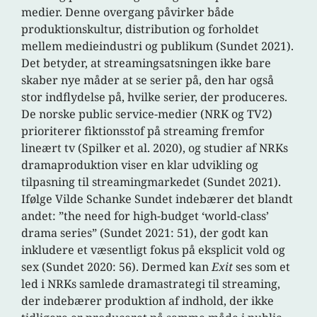
medier. Denne overgang påvirker både
produktionskultur, distribution og forholdet
mellem medieindustri og publikum (Sundet 2021).
Det betyder, at streamingsatsningen ikke bare
skaber nye måder at se serier på, den har også
stor indflydelse på, hvilke serier, der produceres.
De norske public service-medier (NRK og TV2)
prioriterer fiktionsstof på streaming fremfor
lineært tv (Spilker et al. 2020), og studier af NRKs
dramaproduktion viser en klar udvikling og
tilpasning til streamingmarkedet (Sundet 2021).
Ifølge Vilde Schanke Sundet indebærer det blandt
andet: ”the need for high-budget ‘world-class’
drama series” (Sundet 2021: 51), der godt kan
inkludere et væsentligt fokus på eksplicit vold og
sex (Sundet 2020: 56). Dermed kan
Exit
ses som et
led i NRKs samlede dramastrategi til streaming,
der indebærer produktion af indhold, der ikke