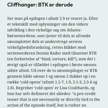
Cliffhanger: BTK er derude
Ser man på epilogen i afsnit 2.9 er svaret ja. Efter
et tekstskilt med oplysninger om den videre
udvikling i den virkelige sag om Atlanta-
børnemordene, som tjener til dels at afrunde
sæsonplottet dels at understrege seriens
virkelighedsforankring, rettes blikket mod
seriemorderen Dennis Rader med tilnavnet BTK
(en forkortelse af “bind, torture, kill”), som det i
øvrigt også er tilfældet i epilogen i første sæsons
sidste afsnit. Ud over de to sæsonepiloger er BTK
gennem både sæson 1 og sæson 2 dukket op i en
række ’cold opens’ (afsnit 1.2-7, 1.9, 2.1-3, 2.5-6 og
2.8). Begrebet ‘cold open’ er Lisa Coulthards, og
hun har selv defineret det således: “a pre-credit
teaser that is not necessarily or directly tied to the
action of the episode itself, but is rather an