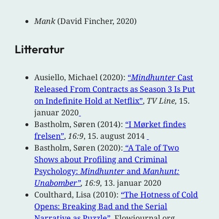
Mank
(David Fincher, 2020)
Litteratur
Ausiello, Michael (2020):
“
Mindhunter
Cast
Released From Contracts as Season 3 Is Put
on Indefinite Hold at Netflix”
,
TV Line,
15.
januar 2020
Bastholm, Søren (2014):
“I Mørket findes
frelsen”
,
16:9
, 15. august 2014
Bastholm, Søren (2020):
“A Tale of Two
Shows about Profiling and Criminal
Psychology:
Mindhunter
and
Manhunt:
Unabomber”
, 16:9,
13. januar 2020
Coulthard, Lisa (2010):
“The Hotness of Cold
Opens: Breaking Bad and the Serial
Narrative as Puzzle”
, Flowjournal.org,