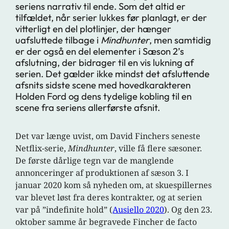
seriens narrativ til ende. Som det altid er
tilfældet, når serier lukkes før planlagt, er der
vitterligt en del plotlinjer, der hænger
uafsluttede tilbage i
Mindhunter
, men samtidig
er der også en del elementer i Sæson 2’s
afslutning, der bidrager til en vis lukning af
serien. Det gælder ikke mindst det afsluttende
afsnits sidste scene med hovedkarakteren
Holden Ford og dens tydelige kobling til en
scene fra seriens allerførste afsnit.
Det var længe uvist, om David Finchers seneste
Netflix-serie,
Mindhunter
, ville få flere sæsoner.
De første dårlige tegn var de manglende
annonceringer af produktionen af sæson 3. I
januar 2020 kom så nyheden om, at skuespillernes
var blevet løst fra deres kontrakter, og at serien
var på ”indefinite hold” (
Ausiello 2020
). Og den 23.
oktober samme år begravede Fincher de facto