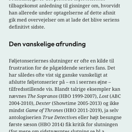
tilbagekomst anledning til gisninger om, hvorvidt
han allerede under optagelserne af dette afsnit
gik med overvejelser om at lade det blive seriens
definitivt sidste.
Den vanskelige afrunding
Føljetonseriernes slutninger er ofte en kilde til
frustration for de pågældende seriers fans. Det
har således ofte vist sig ganske vanskeligt at
afslutte føljetonserier på – en i seernes øjne –
tilfredsstillende vis. Blandt talrige eksempler kan
nævnes
The Sopranos
(HBO 1999-2007),
Lost
(ABC
2004-2010),
Dexter
(Showtime 2005-2013) og ikke
mindst
Game of Thrones
(HBO 2011-2019), ja selv
antologiserien
True Detective
s eller højt besungne
første sæson (HBO 2014) fik kritik for slutningen
(for mere om sidstnævntes slutning se bl.a.