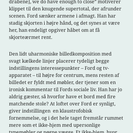
drabene], we do have enough to close” motiverer
klippet til den knugende supertotal, der afrunder
scenen. Ford sænker armene i afmagt. Han har
stadig skjorten i højre hånd, og det synes at være
her, han endeligt opgiver håbet om at få
skjorteærmet rent.
Den lidt uharmoniske billedkomposition med
svagt kælkede linjer placerer tydeligt begge
indstillingens interessepunkter – Ford og tv-
apparatet – til højre for centrum, mens resten af
billedet er fyldt med møbler, der tjener som en
ironisk kommentar til Fords sociale liv. Han har jo
aldrig gæster, så hvorfor have et bord med fire
matchende stole? At loftet over Ford er synligt,
giver indstillingen en klaustrofobisk
fornemmelse, og i det hele taget fremstår rummet
mere som et ikke-hjem med upersonlige
typemøbler og nøgne vægge. Et ikke-hjem, hvor