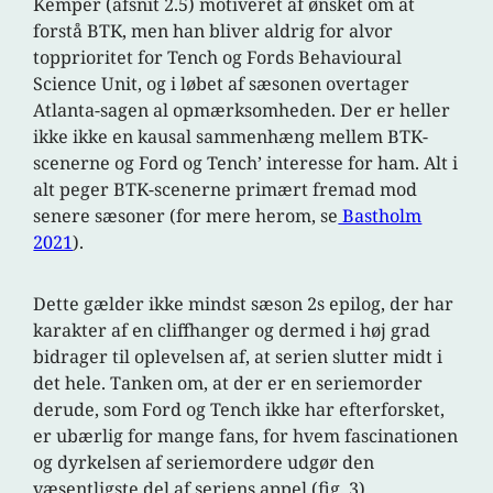
Kemper (afsnit 2.5) motiveret af ønsket om at
forstå BTK, men han bliver aldrig for alvor
topprioritet for Tench og Fords Behavioural
Science Unit, og i løbet af sæsonen overtager
Atlanta-sagen al opmærksomheden. Der er heller
ikke ikke en kausal sammenhæng mellem BTK-
scenerne og Ford og Tench’ interesse for ham. Alt i
alt peger BTK-scenerne primært fremad mod
senere sæsoner (for mere herom, se
Bastholm
2021
).
Dette gælder ikke mindst sæson 2s epilog, der har
karakter af en cliffhanger og dermed i høj grad
bidrager til oplevelsen af, at serien slutter midt i
det hele. Tanken om, at der er en seriemorder
derude, som Ford og Tench ikke har efterforsket,
er ubærlig for mange fans, for hvem fascinationen
og dyrkelsen af seriemordere udgør den
væsentligste del af seriens appel (fig. 3).