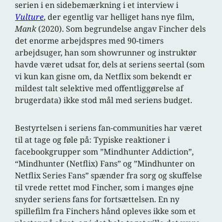
serien i en sidebemærkning i et interview i
Vu
l
ture
, der egentlig var helliget hans nye film,
Mank
(2020). Som begrundelse angav Fincher dels
det enorme arbejdspres med 90-timers
arbejdsuger, han som showrunner og instruktør
havde været udsat for, dels at seriens seertal (som
vi kun kan gisne om, da Netflix som bekendt er
mildest talt selektive med offentliggørelse af
brugerdata) ikke stod mål med seriens budget.
Bestyrtelsen i seriens fan-communities har været
til at tage og føle på: Typiske reaktioner i
facebookgrupper som ”Mindhunter Addiction”,
“Mindhunter (Netflix) Fans” og ”Mindhunter on
Netflix Series Fans” spænder fra sorg og skuffelse
til vrede rettet mod Fincher, som i manges øjne
snyder seriens fans for fortsættelsen. En ny
spillefilm fra Finchers hånd opleves ikke som et