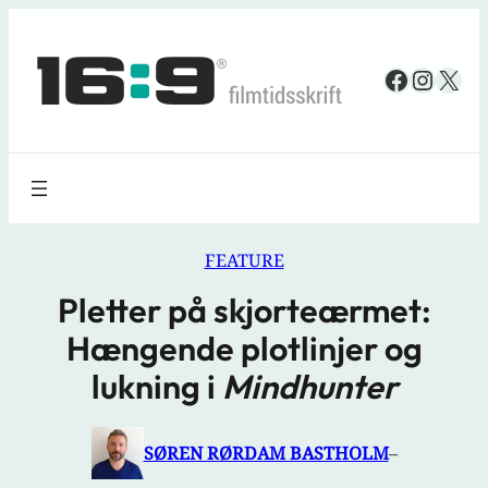
Spring
til
Faceboo
Insta
X
indhold
FEATURE
Pletter på skjorteærmet:
Hængende plotlinjer og
lukning i
Mindhunter
SØREN RØRDAM BASTHOLM
–