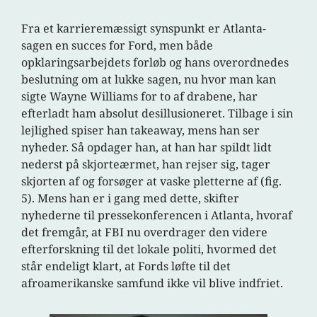
Fra et karrieremæssigt synspunkt er Atlanta-
sagen en succes for Ford, men både
opklaringsarbejdets forløb og hans overordnedes
beslutning om at lukke sagen, nu hvor man kan
sigte Wayne Williams for to af drabene, har
efterladt ham absolut desillusioneret. Tilbage i sin
lejlighed spiser han takeaway, mens han ser
nyheder. Så opdager han, at han har spildt lidt
nederst på skjorteærmet, han rejser sig, tager
skjorten af og forsøger at vaske pletterne af (fig.
5). Mens han er i gang med dette, skifter
nyhederne til pressekonferencen i Atlanta, hvoraf
det fremgår, at FBI nu overdrager den videre
efterforskning til det lokale politi, hvormed det
står endeligt klart, at Fords løfte til det
afroamerikanske samfund ikke vil blive indfriet.