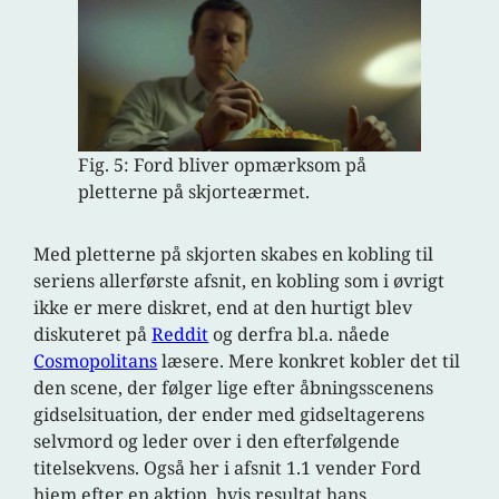
Fig. 5: Ford bliver opmærksom på
pletterne på skjorteærmet.
Med pletterne på skjorten skabes en kobling til
seriens allerførste afsnit, en kobling som i øvrigt
ikke er mere diskret, end at den hurtigt blev
diskuteret på
Reddit
og derfra bl.a. nåede
Cosmopolitans
læsere. Mere konkret kobler det til
den scene, der følger lige efter åbningsscenens
gidselsituation, der ender med gidseltagerens
selvmord og leder over i den efterfølgende
titelsekvens. Også her i afsnit 1.1 vender Ford
hjem efter en aktion, hvis resultat hans