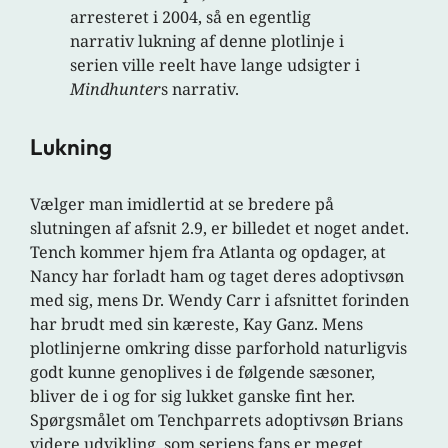
arresteret i 2004, så en egentlig
narrativ lukning af denne plotlinje i
serien ville reelt have lange udsigter i
Mindhunter
s narrativ.
Lukning
Vælger man imidlertid at se bredere på
slutningen af afsnit 2.9, er billedet et noget andet.
Tench kommer hjem fra Atlanta og opdager, at
Nancy har forladt ham og taget deres adoptivsøn
med sig, mens Dr. Wendy Carr i afsnittet forinden
har brudt med sin kæreste, Kay Ganz. Mens
plotlinjerne omkring disse parforhold naturligvis
godt kunne genoplives i de følgende sæsoner,
bliver de i og for sig lukket ganske fint her.
Spørgsmålet om Tenchparrets adoptivsøn Brians
videre udvikling, som seriens fans er meget