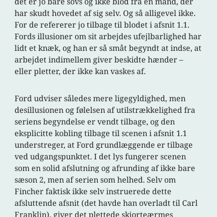
det er jo bare sovs og ikke blod fra en mand, der
har skudt hovedet af sig selv. Og så alligevel ikke.
For de refererer jo tilbage til blodet i afsnit 1.1.
Fords illusioner om sit arbejdes ufejlbarlighed har
lidt et knæk, og han er så småt begyndt at indse, at
arbejdet indimellem giver beskidte hænder –
eller pletter, der ikke kan vaskes af.
Ford udviser således mere ligegyldighed, men
desillusionen og følelsen af utilstrækkelighed fra
seriens begyndelse er vendt tilbage, og den
eksplicitte kobling tilbage til scenen i afsnit 1.1
understreger, at Ford grundlæggende er tilbage
ved udgangspunktet. I det lys fungerer scenen
som en solid afslutning og afrunding af ikke bare
sæson 2, men af serien som helhed. Selv om
Fincher faktisk ikke selv instruerede dette
afsluttende afsnit (det havde han overladt til Carl
Franklin), giver det plettede skjorteærmes