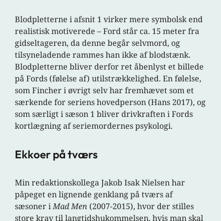
Blodpletterne i afsnit 1 virker mere symbolsk end
realistisk motiverede – Ford står ca. 15 meter fra
gidseltageren, da denne begår selvmord, og
tilsyneladende rammes han ikke af blodstænk.
Blodpletterne bliver derfor ret åbenlyst et billede
på Fords (følelse af) utilstrækkelighed. En følelse,
som Fincher i øvrigt selv har fremhævet som et
særkende for seriens hovedperson (Hans 2017), og
som særligt i sæson 1 bliver drivkraften i Fords
kortlægning af seriemordernes psykologi.
Ekkoer på tværs
Min redaktionskollega Jakob Isak Nielsen har
påpeget en lignende genklang på tværs af
sæsoner i
Mad Men
(2007-2015), hvor der stilles
store krav til langtidshukommelsen, hvis man skal