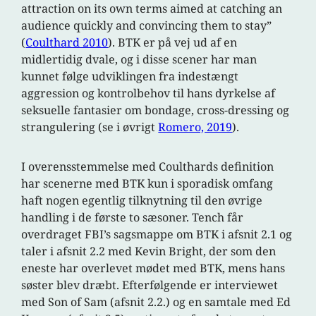
attraction on its own terms aimed at catching an
audience quickly and convincing them to stay”
(
Coulthard 2010
). BTK er på vej ud af en
midlertidig dvale, og i disse scener har man
kunnet følge udviklingen fra indestængt
aggression og kontrolbehov til hans dyrkelse af
seksuelle fantasier om bondage, cross-dressing og
strangulering (se i øvrigt
Romero, 2019
).
I overensstemmelse med Coulthards definition
har scenerne med BTK kun i sporadisk omfang
haft nogen egentlig tilknytning til den øvrige
handling i de første to sæsoner. Tench får
overdraget FBI’s sagsmappe om BTK i afsnit 2.1 og
taler i afsnit 2.2 med Kevin Bright, der som den
eneste har overlevet mødet med BTK, mens hans
søster blev dræbt. Efterfølgende er interviewet
med Son of Sam (afsnit 2.2.) og en samtale med Ed