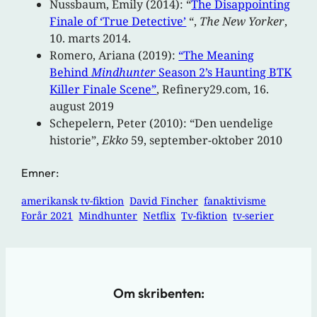
Nussbaum, Emily (2014): “
The Disappointing
Finale of ‘True Detective’
“,
The New Yorker
,
10. marts 2014.
Romero, Ariana (2019):
“The Meaning
Behind
Mindhunter
Season 2’s Haunting BTK
Killer Finale Scene”
, Refinery29.com, 16.
august 2019
Schepelern, Peter (2010): “Den uendelige
historie”,
Ekko
59, september-oktober 2010
Emner:
amerikansk tv-fiktion
David Fincher
fanaktivisme
Forår 2021
Mindhunter
Netflix
Tv-fiktion
tv-serier
Om skribenten: