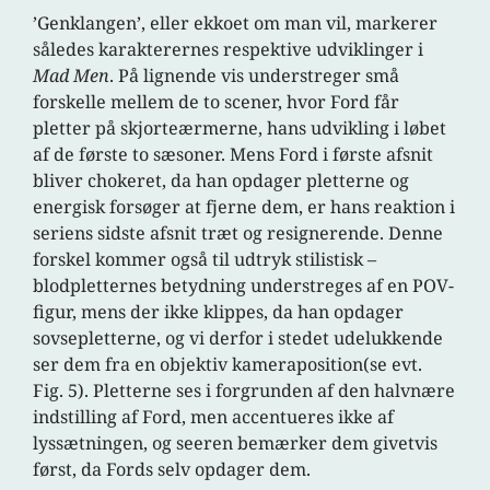
’Genklangen’, eller ekkoet om man vil, markerer
således karakterernes respektive udviklinger i
Mad Men
. På lignende vis understreger små
forskelle mellem de to scener, hvor Ford får
pletter på skjorteærmerne, hans udvikling i løbet
af de første to sæsoner. Mens Ford i første afsnit
bliver chokeret, da han opdager pletterne og
energisk forsøger at fjerne dem, er hans reaktion i
seriens sidste afsnit træt og resignerende. Denne
forskel kommer også til udtryk stilistisk –
blodpletternes betydning understreges af en POV-
figur, mens der ikke klippes, da han opdager
sovsepletterne, og vi derfor i stedet udelukkende
ser dem fra en objektiv kameraposition(se evt.
Fig. 5). Pletterne ses i forgrunden af den halvnære
indstilling af Ford, men accentueres ikke af
lyssætningen, og seeren bemærker dem givetvis
først, da Fords selv opdager dem.