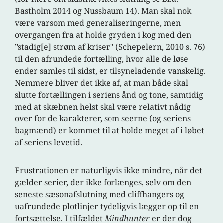
Bastholm 2014 og Nussbaum 14). Man skal nok
være varsom med generaliseringerne, men
overgangen fra at holde gryden i kog med den
”stadig[e] strøm af kriser” (Schepelern, 2010 s. 76)
til den afrundede fortælling, hvor alle de løse
ender samles til sidst, er tilsyneladende vanskelig.
Nemmere bliver det ikke af, at man både skal
slutte fortællingen i seriens ånd og tone, samtidig
med at skæbnen helst skal være relativt nådig
over for de karakterer, som seerne (og seriens
bagmænd) er kommet til at holde meget af i løbet
af seriens levetid.
Frustrationen er naturligvis ikke mindre, når det
gælder serier, der ikke forlænges, selv om den
seneste sæsonafslutning med cliffhangers og
uafrundede plotlinjer tydeligvis lægger op til en
fortsættelse. I tilfældet
Mindhunter
er der dog