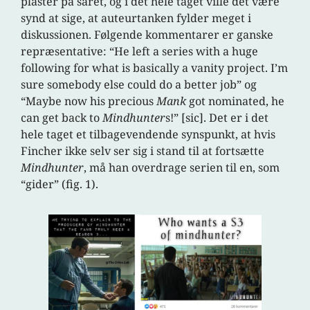
plaster på såret, og i det hele taget ville det være
synd at sige, at auteurtanken fylder meget i
diskussionen. Følgende kommentarer er ganske
repræsentative: “He left a series with a huge
following for what is basically a vanity project. I’m
sure somebody else could do a better job” og
“Maybe now his precious
Mank
got nominated, he
can get back to
Mindhunter
s!” [sic]. Det er i det
hele taget et tilbagevendende synspunkt, at hvis
Fincher ikke selv ser sig i stand til at fortsætte
Mindhunter
, må han overdrage serien til en, som
“gider” (fig. 1).