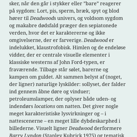
sker, når den går i stykker eller ”bare” reagerer
på sygdom: Lort, pis, sperm, bræk, spyt og blod
hører til
Deadwood
s univers, og voldsom sygdom
og makabre dødsfald præger den sepiatonede
verden, hvor det er karaktererne og ikke
omgivelserne, der er farverige.
Deadwood
er
indelukket, klaustrofobisk. Himlen og de endeløse
vidder, der er centrale visuelle elementer i
klassiske westerns af John Ford-typen, er
fraværende. Tilbage står sølet, barerne og
kampen om guldet. Alt sammen belyst af (noget,
der ligner) naturlige lyskilder: sollyset, der falder
ind gennem åbne døre og vinduer;
petroleumslamper, der oplyser både uden- og
indendørs
locations
om natten. Det giver nogle
meget karakteristiske lysvirkninger og – i
nattescenerne – en meget lille dybdeskarphed i
billederne. Visuelt ligner
Deadwood
derformere
Barry Lyndon
(Stanley Kubrick 1975) og tematisk