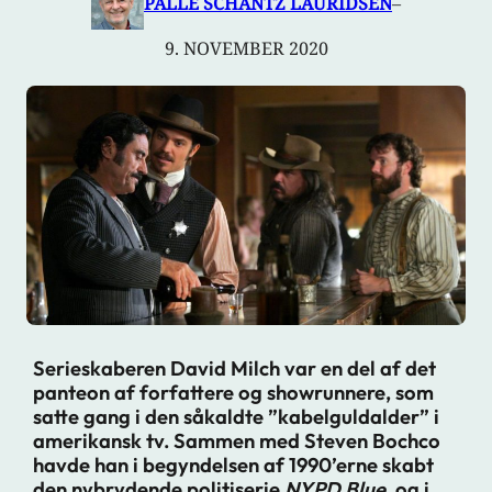
PALLE SCHANTZ LAURIDSEN
–
9. NOVEMBER 2020
Serieskaberen David Milch var en del af det
panteon af forfattere og showrunnere, som
satte gang i den såkaldte ”kabelguldalder” i
amerikansk tv. Sammen med Steven Bochco
havde han i begyndelsen af 1990’erne skabt
den nybrydende politiserie
NYPD Blue
, og i