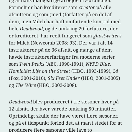
og af hans mangeårige arbejde i tv-branchen.
Formelt er han krediteret som
creator
på alle
afsnittene og som (med-)forfatter på en del af
dem, men Milch har haft omfattende kontrol med
hele
Deadwood
, og de omkring 20 forfattere, der
er krediteret, har reelt fungeret som
ghostwriters
for Milch (Newcomb 2008: 93). Der var i alt 14
instruktører på de 36 afsnit, og mange af dem
havde instruktørerfaringer fra moderne serier
som
Twin Peaks
(ABC, 1990-1991),
NYPD Blue,
Homicide: Life on the Street
(HBO, 1993-1999)
, 24
(Fox, 2001-2010)
, Six Feet Under
(HBO, 2001-2005)
og
The Wire
(HBO, 2002-2008)
.
Deadwood
blev produceret i tre sæsoner hver på
12 afsnit, der hver varede omkring 50 minutter.
Oprindeligt skulle der have været flere sæsoner,
og på et tidspunkt forlød det, at man i stedet for at
producere flere sæsoner ville lave to