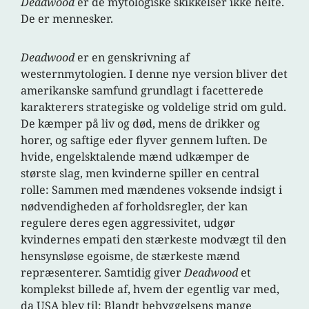
Deadwood
er de mytologiske skikkelser ikke helte.
De er mennesker.
Deadwood
er en genskrivning af
westernmytologien. I denne nye version bliver det
amerikanske samfund grundlagt i facetterede
karakterers strategiske og voldelige strid om guld.
De kæmper på liv og død, mens de drikker og
horer, og saftige eder flyver gennem luften. De
hvide, engelsktalende mænd udkæmper de
største slag, men kvinderne spiller en central
rolle: Sammen med mændenes voksende indsigt i
nødvendigheden af forholdsregler, der kan
regulere deres egen aggressivitet, udgør
kvindernes empati den stærkeste modvægt til den
hensynsløse egoisme, de stærkeste mænd
repræsenterer. Samtidig giver
Deadwood
et
komplekst billede af, hvem der egentlig var med,
da USA blev til: Blandt bebyggelsens mange