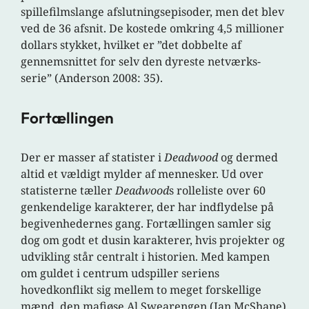
spillefilmslange afslutningsepisoder, men det blev
ved de 36 afsnit. De kostede omkring 4,5 millioner
dollars stykket, hvilket er ”det dobbelte af
gennemsnittet for selv den dyreste netværks-
serie” (Anderson 2008: 35).
Fortællingen
Der er masser af statister i
Deadwood
og dermed
altid et vældigt mylder af mennesker. Ud over
statisterne tæller
Deadwood
s rolleliste over 60
genkendelige karakterer, der har indflydelse på
begivenhedernes gang. Fortællingen samler sig
dog om godt et dusin karakterer, hvis projekter og
udvikling står centralt i historien. Med kampen
om guldet i centrum udspiller seriens
hovedkonflikt sig mellem to meget forskellige
mænd, den mafiøse Al Swearengen (Ian McShane)