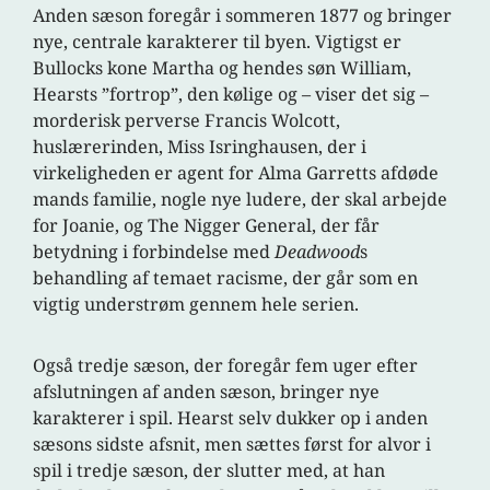
Anden sæson foregår i sommeren 1877 og bringer
nye, centrale karakterer til byen. Vigtigst er
Bullocks kone Martha og hendes søn William,
Hearsts ”fortrop”, den kølige og – viser det sig –
morderisk perverse Francis Wolcott,
huslærerinden, Miss Isringhausen, der i
virkeligheden er agent for Alma Garretts afdøde
mands familie, nogle nye ludere, der skal arbejde
for Joanie, og The Nigger General, der får
betydning i forbindelse med
Deadwood
s
behandling af temaet racisme, der går som en
vigtig understrøm gennem hele serien.
Også tredje sæson, der foregår fem uger efter
afslutningen af anden sæson, bringer nye
karakterer i spil. Hearst selv dukker op i anden
sæsons sidste afsnit, men sættes først for alvor i
spil i tredje sæson, der slutter med, at han