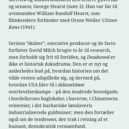
og senator, George Hearst (note 2). Han var far til
avismanden William Randolf Hearst, som
filmkendere forbinder med Orson Welles’
Citizen
Kane
(1941).
Seriens ”skaber”, executive producer og de facto
forfatter David Milch brugte to år til research,
men forholdt sig frit til fortiden, og
Deadwood
er
ikke et historisk dokudrama. Den er et nyt og
anderledes bud på, hvordan historien om det
vilde vesten udspillede sig, og dermed på,
hvordan USA blev til i skånselsløse
overlevelseskampe – på den mudrede hovedgade,
i bordellernes baglokaler, i barerne, i Chinatowns
svinestier, i det barbariske lønslaveris
industrialiserede guldminer; men den fortæller
også om de tendenser, der trak i retning af et
humant, demokratisk retssamfund.