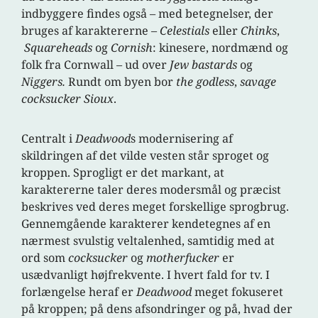
indbyggere findes også – med betegnelser, der
bruges af karaktererne –
Celestials
eller
Chinks
,
Squareheads
og
Cornish
: kinesere, nordmænd og
folk fra Cornwall – ud over
Jew bastards
og
Niggers.
Rundt om byen bor
the godless
,
savage
cocksucker Sioux
.
Centralt i
Deadwood
s modernisering af
skildringen af det vilde vesten står sproget og
kroppen. Sprogligt er det markant, at
karaktererne taler deres modersmål og præcist
beskrives ved deres meget forskellige sprogbrug.
Gennemgående karakterer kendetegnes af en
nærmest svulstig veltalenhed, samtidig med at
ord som
cocksucker
og
motherfucker
er
usædvanligt højfrekvente. I hvert fald for tv. I
forlængelse heraf er
Deadwood
meget fokuseret
på kroppen; på dens afsondringer og på, hvad der