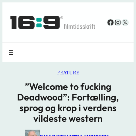
Spring
til
Faceboo
Insta
X
indhold
FEATURE
”Welcome to fucking
Deadwood”: Fortælling,
sprog og krop i verdens
vildeste western