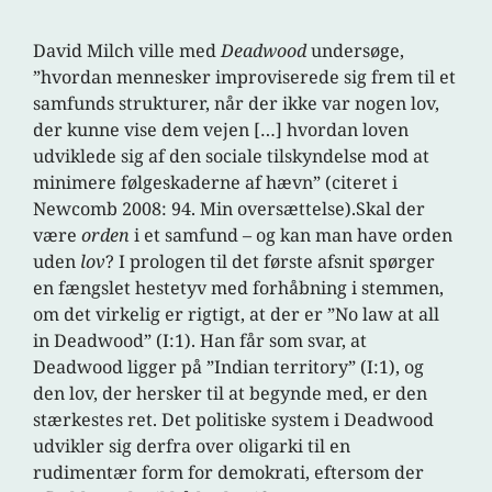
David Milch ville med
Deadwood
undersøge,
”hvordan mennesker improviserede sig frem til et
samfunds strukturer, når der ikke var nogen lov,
der kunne vise dem vejen […] hvordan loven
udviklede sig af den sociale tilskyndelse mod at
minimere følgeskaderne af hævn” (citeret i
Newcomb 2008: 94. Min oversættelse).Skal der
være
orden
i et samfund – og kan man have orden
uden
lov
? I prologen til det første afsnit spørger
en fængslet hestetyv med forhåbning i stemmen,
om det virkelig er rigtigt, at der er ”No law at all
in Deadwood” (I:1). Han får som svar, at
Deadwood ligger på ”Indian territory” (I:1), og
den lov, der hersker til at begynde med, er den
stærkestes ret. Det politiske system i Deadwood
udvikler sig derfra over oligarki til en
rudimentær form for demokrati, eftersom der