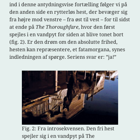
ind i denne antydningsvise fortælling følger vi på
den anden side en rytterløs hest, der bevæger sig
fra højre mod venstre – fra øst til vest – for til sidst
at ende på
The Thoroughfare
, hvor den først
spejles i en vandpyt for siden at blive tonet bort
(fig. 2). Er den drøm om den absolutte frihed,
hesten kan repræsentere, et fatamorgana, synes
indledningen af spørge. Seriens svar er: ”ja!”
Fig. 2: Fra introsekvensen. Den fri hest
spejler sig i en vandpyt på The