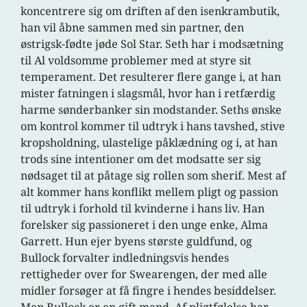
koncentrere sig om driften af den isenkrambutik,
han vil åbne sammen med sin partner, den
østrigsk-fødte jøde Sol Star. Seth har i modsætning
til Al voldsomme problemer med at styre sit
temperament. Det resulterer flere gange i, at han
mister fatningen i slagsmål, hvor han i retfærdig
harme sønderbanker sin modstander. Seths ønske
om kontrol kommer til udtryk i hans tavshed, stive
kropsholdning, ulastelige påklædning og i, at han
trods sine intentioner om det modsatte ser sig
nødsaget til at påtage sig rollen som sherif. Mest af
alt kommer hans konflikt mellem pligt og passion
til udtryk i forhold til kvinderne i hans liv. Han
forelsker sig passioneret i den unge enke, Alma
Garrett. Hun ejer byens største guldfund, og
Bullock forvalter indledningsvis hendes
rettigheder over for Swearengen, der med alle
midler forsøger at få fingre i hendes besiddelser.