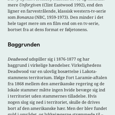
mere
Unforgiven
(Clint Eastwood 1992), end den
ligner en farvestrålende, klassisk western-tv-serie
som
Bonanza
(NBC, 1959-1973). Den minder i det
hele taget mere om en film end om en tv-serie,
bortset fra at dens format er føljetonens.
Baggrunden
Deadwood
udspiller sig i 1876-1877 og har
baggrund i virkelige hændelser. Virkelighedens
Deadwood var en ulovlig bosættelse i Lakota-
stammens territorium. Ifølge Fort Laramie-aftalen
fra 1868 mellem den amerikanske regering og de
lokale stammer måtte ingen hvide bevæge sig ind
i territoriet uden stammernes tilladelse. Hvis
nogen slog sig ned i territoriet, skulle de drives
bort af den amerikanske hær. Men der blev fundet
guld i området, og lykkejægerne strømmede til –