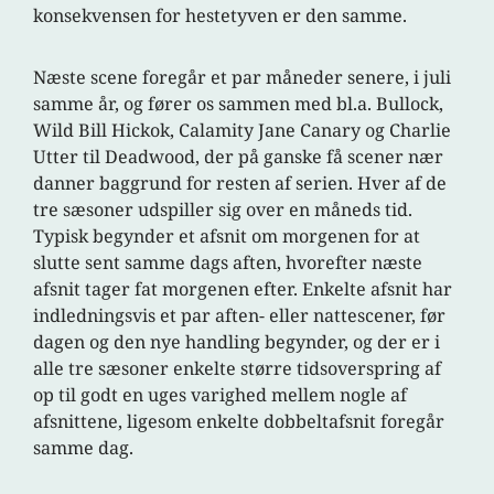
konsekvensen for hestetyven er den samme.
Næste scene foregår et par måneder senere, i juli
samme år, og fører os sammen med bl.a. Bullock,
Wild Bill Hickok, Calamity Jane Canary og Charlie
Utter til Deadwood, der på ganske få scener nær
danner baggrund for resten af serien. Hver af de
tre sæsoner udspiller sig over en måneds tid.
Typisk begynder et afsnit om morgenen for at
slutte sent samme dags aften, hvorefter næste
afsnit tager fat morgenen efter. Enkelte afsnit har
indledningsvis et par aften- eller nattescener, før
dagen og den nye handling begynder, og der er i
alle tre sæsoner enkelte større tidsoverspring af
op til godt en uges varighed mellem nogle af
afsnittene, ligesom enkelte dobbeltafsnit foregår
samme dag.