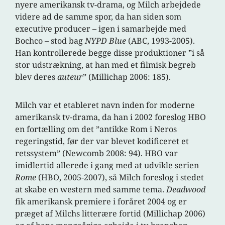
nyere amerikansk tv-drama, og Milch arbejdede
videre ad de samme spor, da han siden som
executive producer – igen i samarbejde med
Bochco – stod bag
NYPD Blue
(ABC, 1993-2005).
Han kontrollerede begge disse produktioner ”i så
stor udstrækning, at han med et filmisk begreb
blev deres
auteur
” (Millichap 2006: 185).
Milch var et etableret navn inden for moderne
amerikansk tv-drama, da han i 2002 foreslog HBO
en fortælling om det ”antikke Rom i Neros
regeringstid, før der var blevet kodificeret et
retssystem” (Newcomb 2008: 94). HBO var
imidlertid allerede i gang med at udvikle serien
Rome
(HBO, 2005-2007), så Milch foreslog i stedet
at skabe en western med samme tema.
Deadwood
fik amerikansk premiere i foråret 2004 og er
præget af Milchs litterære fortid (Millichap 2006)