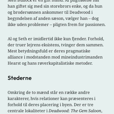
Men Bullock er en gift mand. Af pligtfølelse har
han giftet sig med sin storebrors enke, og da hun
og brodersønnen ankommer til Deadwood i
begyndelsen af anden sæson, vælger han – dog
ikke uden problemer – pligten frem for passionen.
Al og Seth er imidlertid ikke kun fjender. Forhold,
der truer lejrens eksistens, tvinger dem sammen.
Mest betydningsfuld er deres pragmatiske
alliance i modstanden mod mineindustrimanden
Hearst og hans røverkapitalistiske metoder.
Stederne
Omkring de to mænd står en række andre
karakterer, hvis relationer kan præsenteres i
forhold til deres placering i byen. Der er tre
centrale lokaliteter i
Deadwood
:
The
Gem Saloon
,