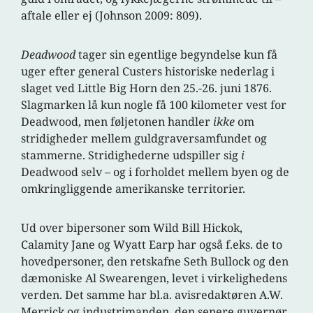
aftale eller ej (Johnson 2009: 809).
Deadwood
tager sin egentlige begyndelse kun få
uger efter general Custers historiske nederlag i
slaget ved Little Big Horn den 25.-26. juni 1876.
Slagmarken lå kun nogle få 100 kilometer vest for
Deadwood, men føljetonen handler
ikke
om
stridigheder mellem guldgraversamfundet og
stammerne. Stridighederne udspiller sig
i
Deadwood selv – og i forholdet mellem byen og de
omkringliggende amerikanske territorier.
Ud over bipersoner som Wild Bill Hickok,
Calamity Jane og Wyatt Earp har også f.eks. de to
hovedpersoner, den retskafne Seth Bullock og den
dæmoniske Al Swearengen, levet i virkelighedens
verden. Det samme har bl.a. avisredaktøren A.W.
Merrick og industrimanden, den senere guvernør