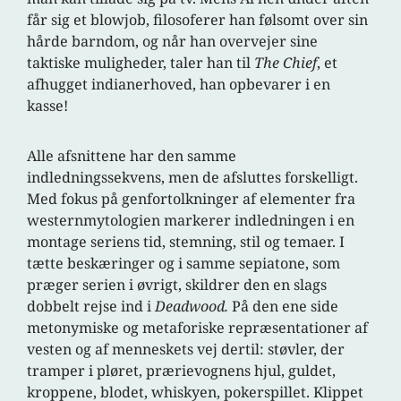
får sig et blowjob, filosoferer han følsomt over sin
hårde barndom, og når han overvejer sine
taktiske muligheder, taler han til
The Chief
, et
afhugget indianerhoved, han opbevarer i en
kasse!
Alle afsnittene har den samme
indledningssekvens, men de afsluttes forskelligt.
Med fokus på genfortolkninger af elementer fra
westernmytologien markerer indledningen i en
montage seriens tid, stemning, stil og temaer. I
tætte beskæringer og i samme sepiatone, som
præger serien i øvrigt, skildrer den en slags
dobbelt rejse ind i
Deadwood.
På den ene side
metonymiske og metaforiske repræsentationer af
vesten og af menneskets vej dertil: støvler, der
tramper i pløret, prærievognens hjul, guldet,
kroppene, blodet, whiskyen, pokerspillet. Klippet