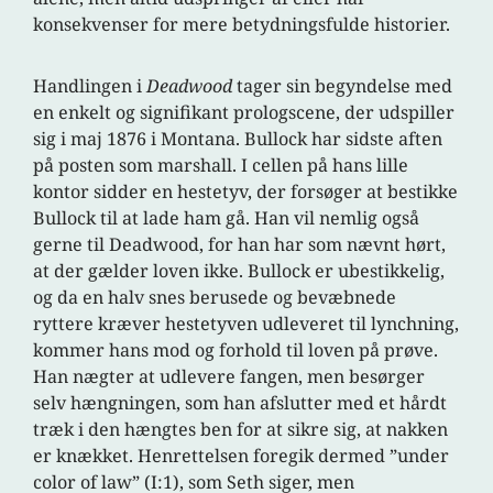
konsekvenser for mere betydningsfulde historier.
Handlingen i
Deadwood
tager sin begyndelse med
en enkelt og signifikant prologscene, der udspiller
sig i maj 1876 i Montana. Bullock har sidste aften
på posten som marshall. I cellen på hans lille
kontor sidder en hestetyv, der forsøger at bestikke
Bullock til at lade ham gå. Han vil nemlig også
gerne til Deadwood, for han har som nævnt hørt,
at der gælder loven ikke. Bullock er ubestikkelig,
og da en halv snes berusede og bevæbnede
ryttere kræver hestetyven udleveret til lynchning,
kommer hans mod og forhold til loven på prøve.
Han nægter at udlevere fangen, men besørger
selv hængningen, som han afslutter med et hårdt
træk i den hængtes ben for at sikre sig, at nakken
er knækket. Henrettelsen foregik dermed ”under
color of law” (I:1), som Seth siger, men