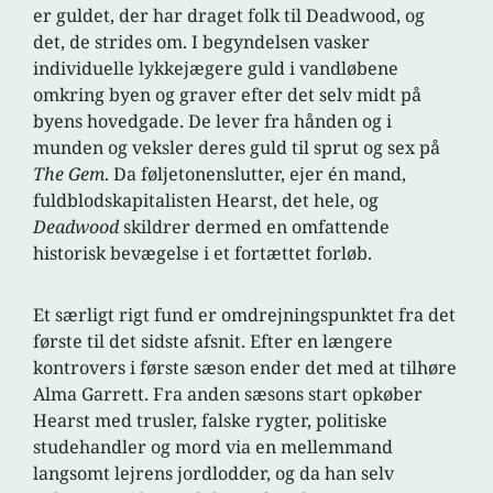
er guldet, der har draget folk til Deadwood, og
det, de strides om. I begyndelsen vasker
individuelle lykkejægere guld i vandløbene
omkring byen og graver efter det selv midt på
byens hovedgade. De lever fra hånden og i
munden og veksler deres guld til sprut og sex på
The Gem
. Da føljetonenslutter, ejer én mand,
fuldblodskapitalisten Hearst, det hele, og
Deadwood
skildrer dermed en omfattende
historisk bevægelse i et fortættet forløb.
Et særligt rigt fund er omdrejningspunktet fra det
første til det sidste afsnit. Efter en længere
kontrovers i første sæson ender det med at tilhøre
Alma Garrett. Fra anden sæsons start opkøber
Hearst med trusler, falske rygter, politiske
studehandler og mord via en mellemmand
langsomt lejrens jordlodder, og da han selv