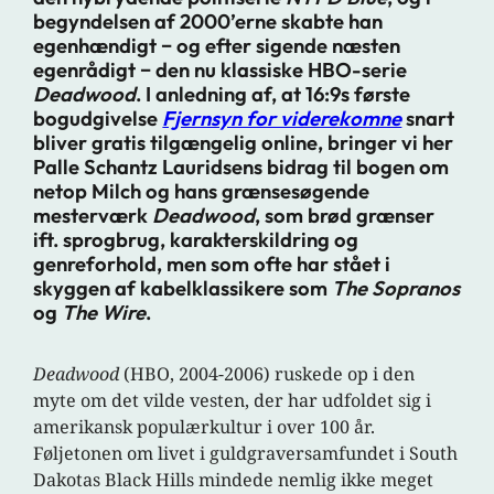
begyndelsen af 2000’erne skabte han
egenhændigt − og efter sigende næsten
egenrådigt − den nu klassiske HBO-serie
Deadwood
. I anledning af, at 16:9s første
bogudgivelse
Fjernsyn for viderekomne
snart
bliver gratis tilgængelig online, bringer vi her
Palle Schantz Lauridsens bidrag til bogen om
netop Milch og hans grænsesøgende
mesterværk
Deadwood
, som brød grænser
ift. sprogbrug, karakterskildring og
genreforhold, men som ofte har stået i
skyggen af kabelklassikere som
The Sopranos
og
The Wire
.
Deadwood
(HBO, 2004-2006) ruskede op i den
myte om det vilde vesten, der har udfoldet sig i
amerikansk populærkultur i over 100 år.
Føljetonen om livet i guldgraversamfundet i South
Dakotas Black Hills mindede nemlig ikke meget