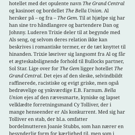
hotellet med det opulente navn
The Grand Central
og kasinoet og bordellet
The Bella Union.
Al
hersker på – og fra –
The Gem
. Til at hjælpe sig har
han sine tro håndlangere og bartendere Dan og
Johnny. Luderen Trixie deler til at begynde med
Als seng, og selvom deres relation ikke kan
beskrives i romantiske termer, er de tæt knyttet til
hinanden. Trixie løsriver sig langsomt fra Al og får
et ægteskabslignende forhold til Bullocks partner,
Sol Star. Lige over for
The Gem
ligger hotellet
The
Grand Central
. Det ejes af den sleske, selvindbildt
raffinerede, racistiske og evigt griske, men også
bedrøvelige og ynkværdige E.B. Farnum.
Bella
Union
ejes af den rævesmarte, kyniske og lapset
velklædte forretningsmand Cy Tolliver, der i
mange henseender er Als konkurrent. Med sig har
Tolliver en stab, der bl.a. omfatter
bordelmutteren Joanie Stubbs, som han nærer en
besynderlig form for kærlighed til, men som i