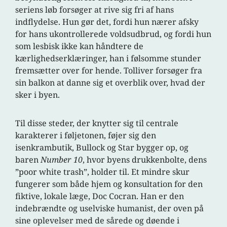
seriens løb forsøger at rive sig fri af hans
indflydelse. Hun gør det, fordi hun nærer afsky
for hans ukontrollerede voldsudbrud, og fordi hun
som lesbisk ikke kan håndtere de
kærlighedserklæringer, han i følsomme stunder
fremsætter over for hende. Tolliver forsøger fra
sin balkon at danne sig et overblik over, hvad der
sker i byen.
Til disse steder, der knytter sig til centrale
karakterer i føljetonen, føjer sig den
isenkrambutik, Bullock og Star bygger op, og
baren
Number 10
, hvor byens drukkenbolte, dens
”poor white trash”, holder til. Et mindre skur
fungerer som både hjem og konsultation for den
fiktive, lokale læge, Doc Cocran. Han er den
indebrændte og uselviske humanist, der oven på
sine oplevelser med de sårede og døende i