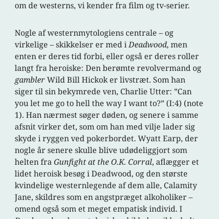
om de westerns, vi kender fra film og tv-serier.
Nogle af westernmytologiens centrale – og
virkelige – skikkelser er med i
Deadwood
, men
enten er deres tid forbi, eller også er deres roller
langt fra heroiske: Den berømte revolvermand og
gambler
Wild Bill Hickok er livstræt. Som han
siger til sin bekymrede ven, Charlie Utter: ”Can
you let me go to hell the way I want to?” (I:4) (note
1). Han nærmest søger døden, og senere i samme
afsnit virker det, som om han med vilje lader sig
skyde i ryggen ved pokerbordet. Wyatt Earp, der
nogle år senere skulle blive udødeliggjort som
helten fra
Gunfight at the O.K. Corral
, aflægger et
lidet heroisk besøg i Deadwood, og den største
kvindelige westernlegende af dem alle, Calamity
Jane, skildres som en angstpræget alkoholiker –
omend også som et meget empatisk individ. I