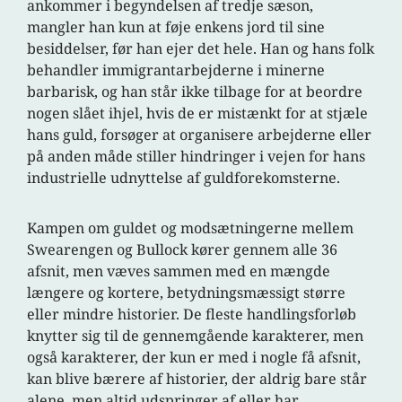
ankommer i begyndelsen af tredje sæson,
mangler han kun at føje enkens jord til sine
besiddelser, før han ejer det hele. Han og hans folk
behandler immigrantarbejderne i minerne
barbarisk, og han står ikke tilbage for at beordre
nogen slået ihjel, hvis de er mistænkt for at stjæle
hans guld, forsøger at organisere arbejderne eller
på anden måde stiller hindringer i vejen for hans
industrielle udnyttelse af guldforekomsterne.
Kampen om guldet og modsætningerne mellem
Swearengen og Bullock kører gennem alle 36
afsnit, men væves sammen med en mængde
længere og kortere, betydningsmæssigt større
eller mindre historier. De fleste handlingsforløb
knytter sig til de gennemgående karakterer, men
også karakterer, der kun er med i nogle få afsnit,
kan blive bærere af historier, der aldrig bare står
alene, men altid udspringer af eller har