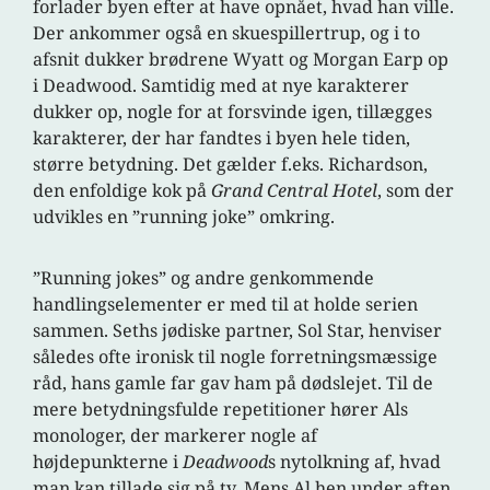
forlader byen efter at have opnået, hvad han ville.
Der ankommer også en skuespillertrup, og i to
afsnit dukker brødrene Wyatt og Morgan Earp op
i Deadwood. Samtidig med at nye karakterer
dukker op, nogle for at forsvinde igen, tillægges
karakterer, der har fandtes i byen hele tiden,
større betydning. Det gælder f.eks. Richardson,
den enfoldige kok på
Grand Central Hotel
, som der
udvikles en ”running joke” omkring.
”Running jokes” og andre genkommende
handlingselementer er med til at holde serien
sammen. Seths jødiske partner, Sol Star, henviser
således ofte ironisk til nogle forretningsmæssige
råd, hans gamle far gav ham på dødslejet. Til de
mere betydningsfulde repetitioner hører Als
monologer, der markerer nogle af
højdepunkterne i
Deadwood
s nytolkning af, hvad
man kan tillade sig på tv. Mens Al hen under aften