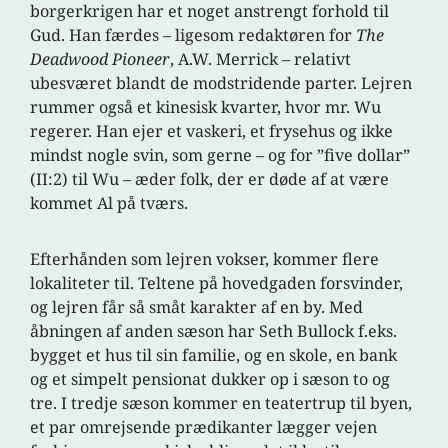
borgerkrigen har et noget anstrengt forhold til
Gud. Han færdes – ligesom redaktøren for
The
Deadwood Pioneer
, A.W. Merrick – relativt
ubesværet blandt de modstridende parter. Lejren
rummer også et kinesisk kvarter, hvor mr. Wu
regerer. Han ejer et vaskeri, et frysehus og ikke
mindst nogle svin, som gerne – og for ”five dollar”
(II:2) til Wu – æder folk, der er døde af at være
kommet Al på tværs.
Efterhånden som lejren vokser, kommer flere
lokaliteter til. Teltene på hovedgaden forsvinder,
og lejren får så småt karakter af en by. Med
åbningen af anden sæson har Seth Bullock f.eks.
bygget et hus til sin familie, og en skole, en bank
og et simpelt pensionat dukker op i sæson to og
tre. I tredje sæson kommer en teatertrup til byen,
et par omrejsende prædikanter lægger vejen