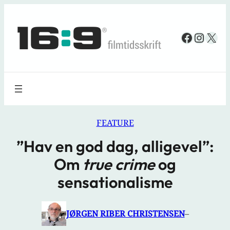
Spring
til
Faceboo
Insta
X
indhold
FEATURE
”Hav en god dag, alligevel”:
Om
true crime
og
sensationalisme
JØRGEN RIBER CHRISTENSEN
–