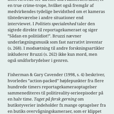
en true crime-trope, hvilket også fremgår af
medvirkendes tydelige bevidsthed om et kameras
tilstedeværelse i andre situationer end
interviewet. I
Politiets specialenhed
taler den
sigtede direkte til reportagekameraet og siger
”Sådan en politiidiot!”. Bruzzi nævner
underlægningsmusik som fast narrativt inventar
(s. 268). I modsætning til andre forskningsartikler
inkluderer Bruzzi (s. 262) ikke kun mord, men
også småforbrydelser i genren.
Fisherman & Gary Cavender (1998, s. 4) beskriver,
hvorledes ”action-packed” højdepunkter fra flere
hundrede timers reportagekameraoptagelser
sammenediteres til politireality-serieepisoder på
en halv time.
Taget på fersk gerning
om
butikstyverier indeholder fx mange optagelser fra
en butiks overvågningskameraer, som er klippet