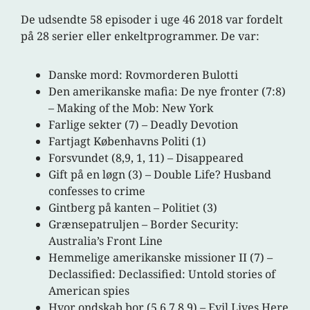
De udsendte 58 episoder i uge 46 2018 var fordelt
på 28 serier eller enkeltprogrammer. De var:
Danske mord: Rovmorderen Bulotti
Den amerikanske mafia: De nye fronter (7:8)
– Making of the Mob: New York
Farlige sekter (7) – Deadly Devotion
Fartjagt Københavns Politi (1)
Forsvundet (8,9, 1, 11) – Disappeared
Gift på en løgn (3) – Double Life? Husband
confesses to crime
Gintberg på kanten – Politiet (3)
Grænsepatruljen – Border Security:
Australia’s Front Line
Hemmelige amerikanske missioner II (7) –
Declassified: Declassified: Untold stories of
American spies
Hvor ondskab bor (5,6,7,8,9) – Evil Lives Here