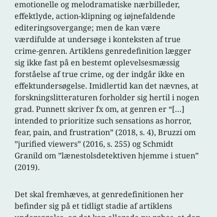
emotionelle og melodramatiske nærbilleder,
effektlyde, action-klipning og iøjnefaldende
editeringsovergange; men de kan være
værdifulde at undersøge i konteksten af true
crime-genren. Artiklens genredefinition lægger
sig ikke fast på en bestemt oplevelsesmæssig
forståelse af true crime, og der indgår ikke en
effektundersøgelse. Imidlertid kan det nævnes, at
forskningslitteraturen forholder sig hertil i nogen
grad. Punnett skriver fx om, at genren er “[…]
intended to prioritize such sensations as horror,
fear, pain, and frustration” (2018, s. 4), Bruzzi om
”jurified viewers” (2016, s. 255) og Schmidt
Granild om ”lænestolsdetektiven hjemme i stuen”
(2019).
Det skal fremhæves, at genredefinitionen her
befinder sig på et tidligt stadie af artiklens