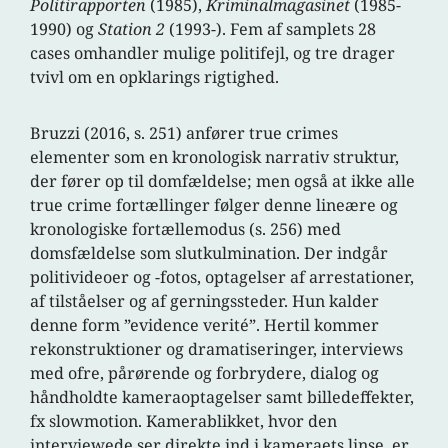
Politirapporten
(1985),
Kriminalmagasinet
(1985-
1990) og
Station 2
(1993-). Fem af samplets 28
cases omhandler mulige politifejl, og tre drager
tvivl om en opklarings rigtighed.
Bruzzi (2016, s. 251) anfører true crimes
elementer som en kronologisk narrativ struktur,
der fører op til domfældelse; men også at ikke alle
true crime fortællinger følger denne lineære og
kronologiske fortællemodus (s. 256) med
domsfældelse som slutkulmination. Der indgår
politivideoer og -fotos, optagelser af arrestationer,
af tilståelser og af gerningssteder. Hun kalder
denne form ”evidence verité”. Hertil kommer
rekonstruktioner og dramatiseringer, interviews
med ofre, pårørende og forbrydere, dialog og
håndholdte kameraoptagelser samt billedeffekter,
fx slowmotion. Kamerablikket, hvor den
interviewede ser direkte ind i kameraets linse, er