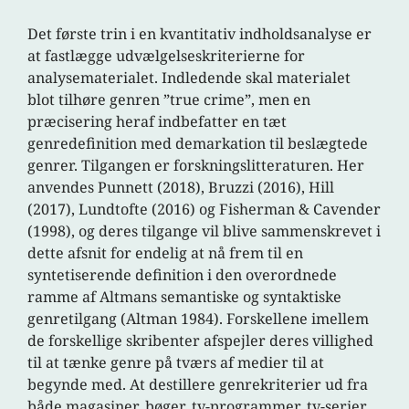
Det første trin i en kvantitativ indholdsanalyse er
at fastlægge udvælgelseskriterierne for
analysematerialet. Indledende skal materialet
blot tilhøre genren ”true crime”, men en
præcisering heraf indbefatter en tæt
genredefinition med demarkation til beslægtede
genrer. Tilgangen er forskningslitteraturen. Her
anvendes Punnett (2018), Bruzzi (2016), Hill
(2017), Lundtofte (2016) og Fisherman & Cavender
(1998), og deres tilgange vil blive sammenskrevet i
dette afsnit for endelig at nå frem til en
syntetiserende definition i den overordnede
ramme af Altmans semantiske og syntaktiske
genretilgang (Altman 1984). Forskellene imellem
de forskellige skribenter afspejler deres villighed
til at tænke genre på tværs af medier til at
begynde med. At destillere genrekriterier ud fra
både magasiner, bøger, tv-programmer, tv-serier,