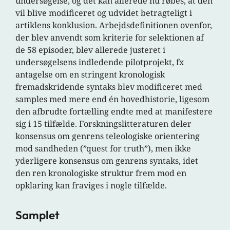
undersøgelse, og det kan allerede nu røbes, at den
vil blive modificeret og udvidet betragteligt i
artiklens konklusion. Arbejdsdefinitionen ovenfor,
der blev anvendt som kriterie for selektionen af
de 58 episoder, blev allerede justeret i
undersøgelsens indledende pilotprojekt, fx
antagelse om en stringent kronologisk
fremadskridende syntaks blev modificeret med
samples med mere end én hovedhistorie, ligesom
den afbrudte fortælling endte med at manifestere
sig i 15 tilfælde. Forskningslitteraturen deler
konsensus om genrens teleologiske orientering
mod sandheden (”quest for truth”), men ikke
yderligere konsensus om genrens syntaks, idet
den ren kronologiske struktur frem mod en
opklaring kan fraviges i nogle tilfælde.
Samplet