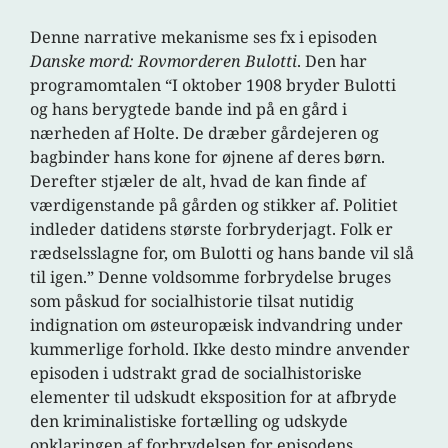
Denne narrative mekanisme ses fx i episoden
Danske mord: Rovmorderen Bulotti
. Den har
programomtalen “I oktober 1908 bryder Bulotti
og hans berygtede bande ind på en gård i
nærheden af Holte. De dræber gårdejeren og
bagbinder hans kone for øjnene af deres børn.
Derefter stjæler de alt, hvad de kan finde af
værdigenstande på gården og stikker af. Politiet
indleder datidens største forbryderjagt. Folk er
rædselsslagne for, om Bulotti og hans bande vil slå
til igen.” Denne voldsomme forbrydelse bruges
som påskud for socialhistorie tilsat nutidig
indignation om østeuropæisk indvandring under
kummerlige forhold. Ikke desto mindre anvender
episoden i udstrakt grad de socialhistoriske
elementer til udskudt eksposition for at afbryde
den kriminalistiske fortælling og udskyde
opklaringen af forbrydelsen for episodens