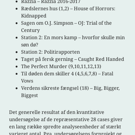
Razzia – Razzia 2016-2017
Rædslernes hus (1,2) – House of Horrors:
Kidnapped
Sagen om O.J. Simpson – OJ: Trial of the
Century
Station 2: En mors kamp – hvorfor skulle min
søn dø?
Station 2: Politirapporten
Taget på fersk gerning – Caught Red Handed
The Perfect Murder (9,10,11,12,13)
Til døden dem skiller 4 (4,5,6,7,8) – Fatal
Vows
Verdens sikreste fængsel (18) – Big, Bigger,
Biggest
Det generelle resultat af den kvantitative
undersøgelse af de repræsentative 28 cases giver
en lang række spredte analyseenheder af stærkt
varieret antal. Pga. undersøgelsens forprojekt og