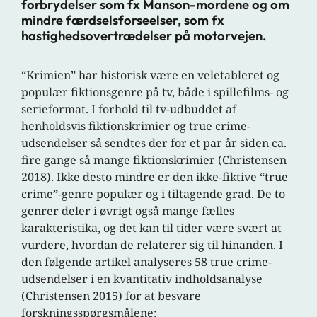
forbrydelser som fx Manson-mordene og om
mindre færdselsforseelser, som fx
hastighedsovertrædelser på motorvejen.
“Krimien” har historisk være en veletableret og
populær fiktionsgenre på tv, både i spillefilms- og
serieformat. I forhold til tv-udbuddet af
henholdsvis fiktionskrimier og true crime-
udsendelser så sendtes der for et par år siden ca.
fire gange så mange fiktionskrimier (Christensen
2018). Ikke desto mindre er den ikke-fiktive “true
crime”-genre populær og i tiltagende grad. De to
genrer deler i øvrigt også mange fælles
karakteristika, og det kan til tider være svært at
vurdere, hvordan de relaterer sig til hinanden. I
den følgende artikel analyseres 58 true crime-
udsendelser i en kvantitativ indholdsanalyse
(Christensen 2015) for at besvare
forskningsspørgsmålene: