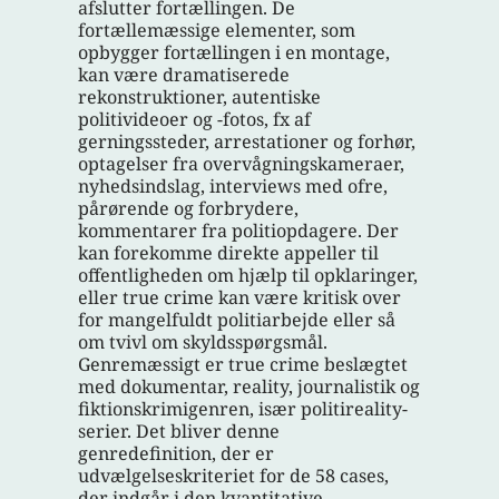
afslutter fortællingen. De
fortællemæssige elementer, som
opbygger fortællingen i en montage,
kan være dramatiserede
rekonstruktioner, autentiske
politivideoer og -fotos, fx af
gerningssteder, arrestationer og forhør,
optagelser fra overvågningskameraer,
nyhedsindslag, interviews med ofre,
pårørende og forbrydere,
kommentarer fra politiopdagere. Der
kan forekomme direkte appeller til
offentligheden om hjælp til opklaringer,
eller true crime kan være kritisk over
for mangelfuldt politiarbejde eller så
om tvivl om skyldsspørgsmål.
Genremæssigt er true crime beslægtet
med dokumentar, reality, journalistik og
fiktionskrimigenren, især politireality-
serier. Det bliver denne
genredefinition, der er
udvælgelseskriteriet for de 58 cases,
der indgår i den kvantitative