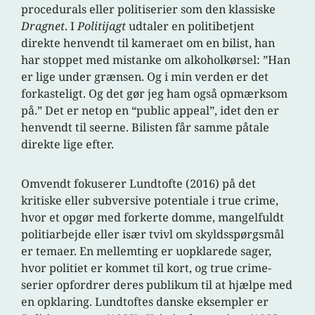
procedurals eller politiserier som den klassiske
Dragnet
. I
Politijagt
udtaler en politibetjent
direkte henvendt til kameraet om en bilist, han
har stoppet med mistanke om alkoholkørsel: ”Han
er lige under grænsen. Og i min verden er det
forkasteligt. Og det gør jeg ham også opmærksom
på.” Det er netop en “public appeal”, idet den er
henvendt til seerne. Bilisten får samme påtale
direkte lige efter.
Omvendt fokuserer Lundtofte (2016) på det
kritiske eller subversive potentiale i true crime,
hvor et opgør med forkerte domme, mangelfuldt
politiarbejde eller især tvivl om skyldsspørgsmål
er temaer. En mellemting er uopklarede sager,
hvor politiet er kommet til kort, og true crime-
serier opfordrer deres publikum til at hjælpe med
en opklaring. Lundtoftes danske eksempler er