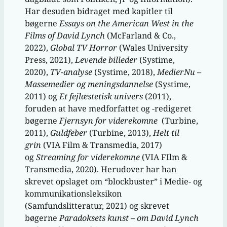
Har desuden bidraget med kapitler til
bøgerne
Essays on the American West in the
Films of David Lynch
(McFarland & Co.,
2022),
Global TV Horror
(Wales University
Press, 2021),
Levende billeder
(Systime,
2020),
TV-analyse
(Systime, 2018),
MedierNu –
Massemedier og meningsdannelse
(Systime,
2011) og
Et fejlæstetisk univers
(2011),
foruden at have medforfattet og -redigeret
bøgerne
Fjernsyn for viderekomne
(Turbine,
2011),
Guldfeber
(Turbine, 2013),
Helt til
grin
(VIA Film & Transmedia, 2017)
og
Streaming for viderekomne
(VIA FIlm &
Transmedia, 2020). Herudover har han
skrevet opslaget om “blockbuster” i Medie- og
kommunikationsleksikon
(Samfundslitteratur, 2021) og skrevet
bøgerne
Paradoksets kunst – om David Lynch