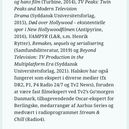
og hans film
(Turbine, 2014),
TV Peaks: Twin
Peaks and Modern Television
Drama
(Syddansk Universitetsforlag,
2015),
Død over Hollywood – eksistentielle
spor i New Hollywoodfilmen
(Antipyrine,
2016),
VAMPYR
(L&R, s.m. Henrik
Rytter),
Remakes, sequels og serialiserin
g
(Samfundslitteratur, 2019) og
Beyond
Television: TV Production in the
Multiplatform Era
(Syddansk
Universitetsforlag, 2021). Halskov har også
fungeret som ekspert i diverse medier (fx
DR2, P1, P4 Radio 24/7 og Tv2 News), foruden
at være fast filmekspert ved Tv2’s Go’morgen
Danmark, tilbagevendende Oscar-ekspert for
Berlingske, medarrangør af Aarhus Series og
medvært i radioprogrammet
Stream &
Chill
(Radio4).