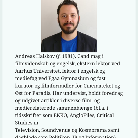
Andreas Halskov (
f
. 1981). Cand.mag i
filmvidenskab og engelsk, ekstern lektor ved
Aarhus Universitet, lektor i engelsk og
mediefag ved Egaa Gymnasium og fast
kurator og filmformidler for Cinemateket og
Øst for Paradis. Har undervist, holdt foredrag
og udgivet artikler i diverse film- og
medierelaterede sammenhænge (bl.a. i
tidsskrifter som EKKO, AngloFiles, Critical
Studies in
Television, Soundvenue og Kosmorama samt
dagblade som Politiken, JP og Information).