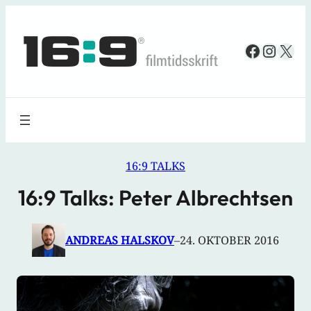
Spring
til
Faceboo
Insta
X
indhold
16:9 TALKS
16:9 Talks: Peter Albrechtsen
ANDREAS HALSKOV
–
24. OKTOBER 2016