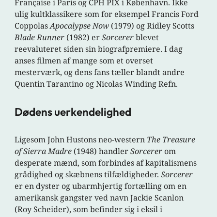
Française i Paris og CPH PIX i København. Ikke
ulig kultklassikere som for eksempel Francis Ford
Coppolas
Apocalypse Now
(1979) og Ridley Scotts
Blade Runner
(1982) er
Sorcerer
blevet
reevaluteret siden sin biografpremiere. I dag
anses filmen af mange som et overset
mesterværk, og dens fans tæller blandt andre
Quentin Tarantino og Nicolas Winding Refn.
Dødens uerkendelighed
Ligesom John Hustons neo-western
The Treasure
of Sierra Madre
(1948) handler
Sorcerer
om
desperate mænd, som forbindes af kapitalismens
grådighed og skæbnens tilfældigheder.
Sorcerer
er en dyster og ubarmhjertig fortælling om en
amerikansk gangster ved navn Jackie Scanlon
(Roy Scheider), som befinder sig i eksil i