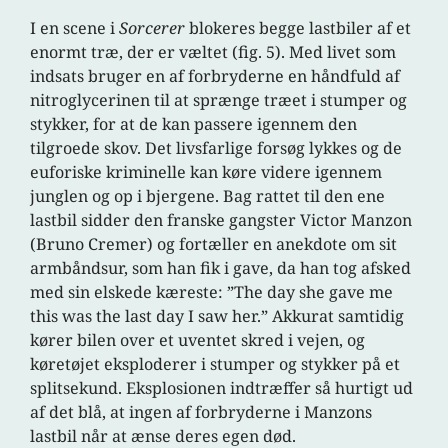
I en scene i
Sorcerer
blokeres begge lastbiler af et
enormt træ, der er væltet (fig. 5).
Med livet som
indsats bruger en af forbryderne en håndfuld af
nitroglycerinen til at sprænge træet i stumper og
stykker, for at de kan passere igennem den
tilgroede skov. Det livsfarlige forsøg lykkes og de
euforiske kriminelle kan køre videre igennem
junglen og op i bjergene. Bag rattet til den ene
lastbil sidder den franske gangster Victor Manzon
(Bruno Cremer) og fortæller en anekdote om sit
armbåndsur, som han fik i gave, da han tog afsked
med sin elskede kæreste: ”The day she gave me
this was the last day I saw her.” Akkurat samtidig
kører bilen over et uventet skred i vejen, og
køretøjet eksploderer i stumper og stykker på et
splitsekund. Eksplosionen indtræffer så hurtigt ud
af det blå, at ingen af forbryderne i Manzons
lastbil når at ænse deres egen død.