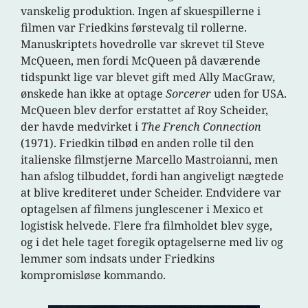
vanskelig produktion. Ingen af skuespillerne i
filmen var Friedkins førstevalg til rollerne.
Manuskriptets hovedrolle var skrevet til Steve
McQueen, men fordi McQueen på daværende
tidspunkt lige var blevet gift med Ally MacGraw,
ønskede han ikke at optage
Sorcerer
uden for USA.
McQueen blev derfor erstattet af Roy Scheider,
der havde medvirket i
The French Connection
(1971). Friedkin tilbød en anden rolle til den
italienske filmstjerne Marcello Mastroianni, men
han afslog tilbuddet, fordi han angiveligt nægtede
at blive krediteret under Scheider. Endvidere var
optagelsen af filmens junglescener i Mexico et
logistisk helvede. Flere fra filmholdet blev syge,
og i det hele taget foregik optagelserne med liv og
lemmer som indsats under Friedkins
kompromisløse kommando.