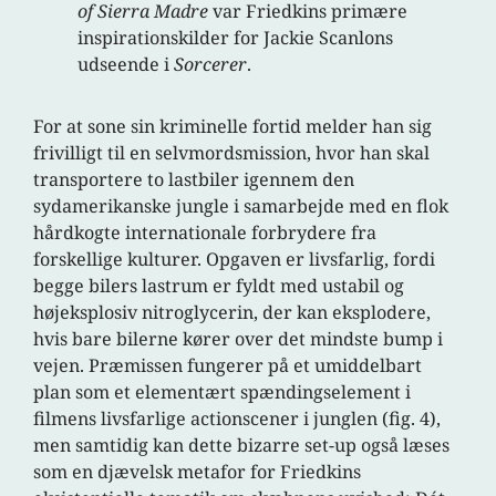
of Sierra Madre
var Friedkins primære
inspirationskilder for Jackie Scanlons
udseende i
Sorcerer
.
For at sone sin kriminelle fortid melder han sig
frivilligt til en selvmordsmission, hvor han skal
transportere to lastbiler igennem den
sydamerikanske jungle i samarbejde med en flok
hårdkogte internationale forbrydere fra
forskellige kulturer. Opgaven er livsfarlig, fordi
begge bilers lastrum er fyldt med ustabil og
højeksplosiv nitroglycerin, der kan eksplodere,
hvis bare bilerne kører over det mindste bump i
vejen. Præmissen fungerer på et umiddelbart
plan som et elementært spændingselement i
filmens livsfarlige actionscener i junglen (fig. 4),
men samtidig kan dette bizarre set-up også læses
som en djævelsk metafor for Friedkins