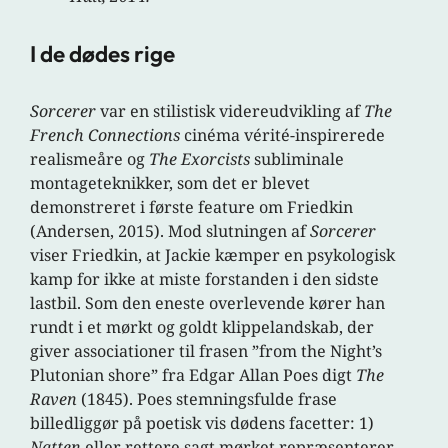
I de dødes rige
Sorcerer
var en stilistisk videreudvikling af
The
French Connections
cinéma vérité-inspirerede
realismeåre og
The Exorcists
subliminale
montageteknikker, som det er blevet
demonstreret i første feature om Friedkin
(Andersen, 2015). Mod slutningen af
Sorcerer
viser Friedkin, at Jackie kæmper en psykologisk
kamp for ikke at miste forstanden i den sidste
lastbil. Som den eneste overlevende kører han
rundt i et mørkt og goldt klippelandskab, der
giver associationer til frasen ”from the Night’s
Plutonian shore” fra Edgar Allan Poes digt
The
Raven
(1845). Poes stemningsfulde frase
billedliggør på poetisk vis dødens facetter: 1)
Natten
eller rettere sagt mørket repræsenterer