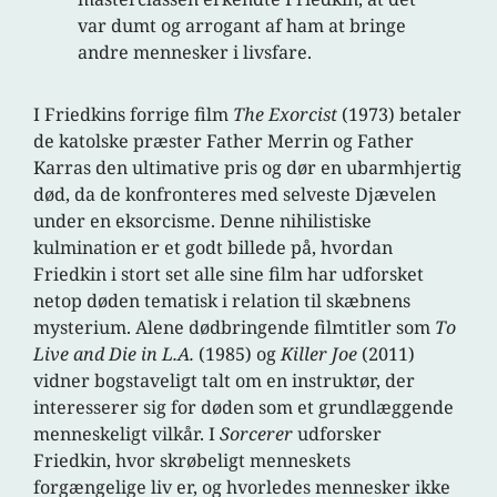
var dumt og arrogant af ham at bringe
andre mennesker i livsfare.
I Friedkins forrige film
The Exorcist
(1973) betaler
de katolske præster Father Merrin og Father
Karras den ultimative pris og dør en ubarmhjertig
død, da de konfronteres med selveste Djævelen
under en eksorcisme. Denne nihilistiske
kulmination er et godt billede på, hvordan
Friedkin i stort set alle sine film har udforsket
netop døden tematisk i relation til skæbnens
mysterium. Alene dødbringende filmtitler som
To
Live and Die in L.A.
(1985) og
Killer Joe
(2011)
vidner bogstaveligt talt om en instruktør, der
interesserer sig for døden som et grundlæggende
menneskeligt vilkår. I
Sorcerer
udforsker
Friedkin, hvor skrøbeligt menneskets
forgængelige liv er, og hvorledes mennesker ikke