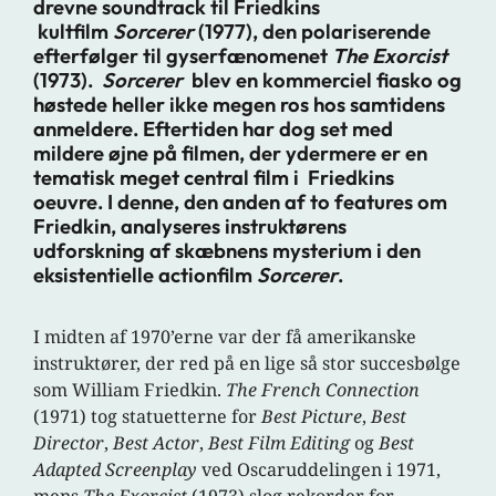
drevne soundtrack til Friedkins
kultfilm
Sorcerer
(1977), den polariserende
efterfølger til gyserfænomenet
The Exorcist
(1973).
Sorcerer
blev en kommerciel fiasko og
høstede heller ikke megen ros hos samtidens
anmeldere. Eftertiden har dog set med
mildere øjne på filmen, der ydermere er en
tematisk meget central film i Friedkins
oeuvre
.
I denne, den anden af to features om
Friedkin, analyseres instruktørens
udforskning af skæbnens mysterium i den
eksistentielle actionfilm
Sorcerer
.
I midten af 1970’erne var der få amerikanske
instruktører, der red på en lige så stor succesbølge
som William Friedkin.
The French Connection
(1971) tog statuetterne for
Best Picture
,
Best
Director
,
Best Actor
,
Best Film Editing
og
Best
Adapted Screenplay
ved Oscaruddelingen i 1971,
mens
The Exorcist
(1973) slog rekorder for