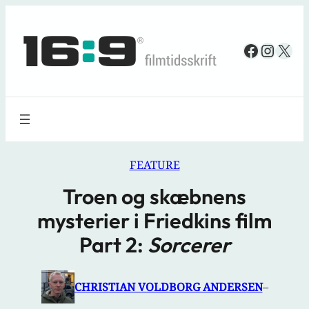
Spring
til
Faceboo
Insta
X
indhold
FEATURE
Troen og skæbnens
mysterier i Friedkins film
Part 2:
Sorcerer
CHRISTIAN VOLDBORG ANDERSEN
–