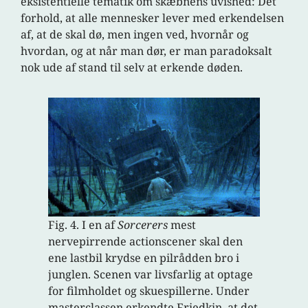
eksistentielle tematik om skæbnens uvished: Dét
forhold, at alle mennesker lever med erkendelsen
af, at de skal dø, men ingen ved, hvornår og
hvordan, og at når man dør, er man paradoksalt
nok ude af stand til selv at erkende døden.
Fig. 4. I en af
Sorcerers
mest
nervepirrende actionscener skal den
ene lastbil krydse en pilrådden bro i
junglen. Scenen var livsfarlig at optage
for filmholdet og skuespillerne. Under
masterclassen erkendte Friedkin, at det