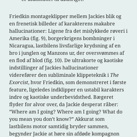
Friedkin montageklipper mellem Jackies blik og
en frenetisk billeder af karakterens makabre
hallucinationer: Ligene fra det mislykkede røveri i
Amerika (fig. 9), borgerkrigens bombninger i
Nicaragua, lastbilens livsfarlige krydsning af en
bro i junglen og Manzons ur, der oversvømmes af
en flod af blod (fig. 10). De ultrakorte og kaotiske
indstillinger af Jackies hallucinationer
viderefører den subliminale klippeteknik i
The
Exorcist
, hvor Friedkin, som demonstreret i første
feature, ligeledes indklipper en ustabil karakters
indre og kaotiske underbevidsthed. Bægeret
flyder for alvor over, da Jackie desperat råber:
”Where am I going? Where am I going? What do
you mean you don’t know?” Akkurat som
lastbilens motor samtidig bryder sammen,
begynder Jackie at høre sin afdøde kompagnon