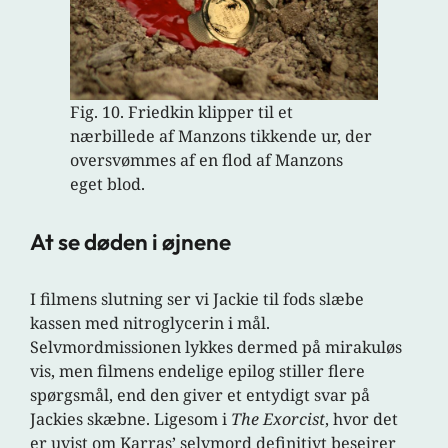
Fig. 10. Friedkin klipper til et
nærbillede af Manzons tikkende ur, der
oversvømmes af en flod af Manzons
eget blod.
At se døden i øjnene
I filmens slutning ser vi Jackie til fods slæbe
kassen med nitroglycerin i mål.
Selvmordmissionen lykkes dermed på mirakuløs
vis, men filmens endelige epilog stiller flere
spørgsmål, end den giver et entydigt svar på
Jackies skæbne. Ligesom i
The Exorcist
, hvor det
er uvist om Karras’ selvmord definitivt besejrer