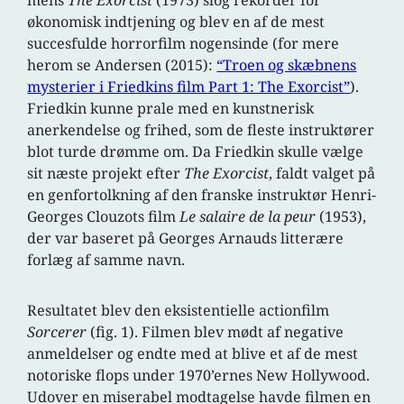
økonomisk indtjening og blev en af de mest
succesfulde horrorfilm nogensinde (for mere
herom se Andersen (2015):
“Troen og skæbnens
mysterier i Friedkins film Part 1: The Exorcist”
).
Friedkin kunne prale med en kunstnerisk
anerkendelse og frihed, som de fleste instruktører
blot turde drømme om. Da Friedkin skulle vælge
sit næste projekt efter
The Exorcist
, faldt valget på
en genfortolkning af den franske instruktør Henri-
Georges Clouzots film
Le salaire de la peur
(1953),
der var baseret på Georges Arnauds litterære
forlæg af samme navn.
Resultatet blev den eksistentielle actionfilm
Sorcerer
(fig. 1). Filmen blev mødt af negative
anmeldelser og endte med at blive et af de mest
notoriske flops under 1970’ernes New Hollywood.
Udover en miserabel modtagelse havde filmen en