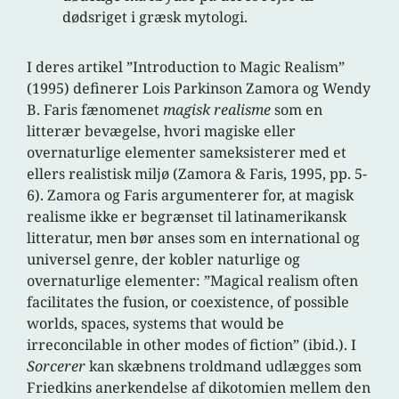
dødsriget i græsk mytologi.
I deres artikel ”Introduction to Magic Realism”
(1995) definerer Lois Parkinson Zamora og Wendy
B. Faris fænomenet
magisk realisme
som en
litterær bevægelse, hvori magiske eller
overnaturlige elementer sameksisterer med et
ellers realistisk miljø (Zamora & Faris, 1995, pp. 5-
6). Zamora og Faris argumenterer for, at magisk
realisme ikke er begrænset til latinamerikansk
litteratur, men bør anses som en international og
universel genre, der kobler naturlige og
overnaturlige elementer: ”Magical realism often
facilitates the fusion, or coexistence, of possible
worlds, spaces, systems that would be
irreconcilable in other modes of fiction” (ibid.). I
Sorcerer
kan skæbnens troldmand udlægges som
Friedkins anerkendelse af dikotomien mellem den