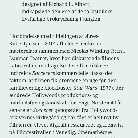
designet af Richard L. Albert,
indkapslede den ene af de to lastbilers
livsfarlige brokrydsning i junglen.
I forbindelse med tildelingen af Æres-
Robertprisen i 2014 afholdt Friedkin en
masterclass sammen med Nicolas Winding Refn i
Dagmar Teatret, hvor han diskuterede filmens
katastrofale modtagelse. Friedkin tilskrev
indirekte
Sorcerers
kommercielle fiasko det
faktum, at filmen fik premiere en uge før den
familievenlige blockbuster
Star Wars
(1977), der
ændrede Hollywoods produktions- og
markedsføringslandskab for evigt. Næsten 40 år
senere er
Sorcerer
genopstået fra Hollywood-
arkivernes kirkegård og har fået et helt nyt liv.
Filmen er blevet digitalt restaureret og fremvist
på Filmfestivallen i Venedig, Cinémathèque