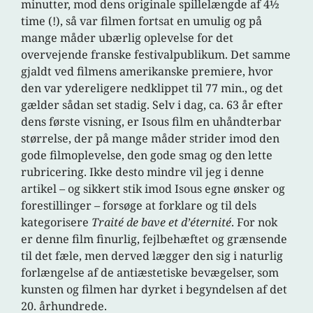
minutter, mod dens originale spillelængde af 4½
time (!), så var filmen fortsat en umulig og på
mange måder ubærlig oplevelse for det
overvejende franske festivalpublikum. Det samme
gjaldt ved filmens amerikanske premiere, hvor
den var ydereligere nedklippet til 77 min., og det
gælder sådan set stadig. Selv i dag, ca. 63 år efter
dens første visning, er Isous film en uhåndterbar
størrelse, der på mange måder strider imod den
gode filmoplevelse, den gode smag og den lette
rubricering. Ikke desto mindre vil jeg i denne
artikel – og sikkert stik imod Isous egne ønsker og
forestillinger – forsøge at forklare og til dels
kategorisere
Traité de bave et d’éternité
. For nok
er denne film finurlig, fejlbehæftet og grænsende
til det fæle, men derved lægger den sig i naturlig
forlængelse af de antiæstetiske bevægelser, som
kunsten og filmen har dyrket i begyndelsen af det
20. århundrede.