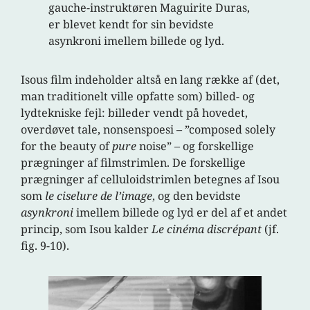
gauche-instruktøren Maguirite Duras,
er blevet kendt for sin bevidste
asynkroni imellem billede og lyd.
Isous film indeholder altså en lang række af (det,
man traditionelt ville opfatte som) billed- og
lydtekniske fejl: billeder vendt på hovedet,
overdøvet tale, nonsenspoesi – ”composed solely
for the beauty of
pure
noise” – og forskellige
prægninger af filmstrimlen. De forskellige
prægninger af celluloidstrimlen betegnes af Isou
som
le ciselure de l’image
, og den bevidste
asynkroni
imellem billede og lyd er del af et andet
princip, som Isou kalder
Le cinéma discrépant
(jf.
fig. 9-10).