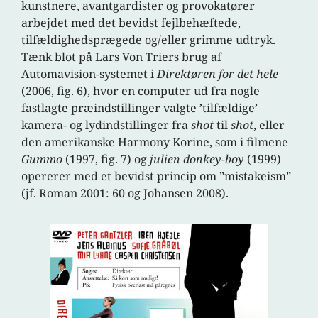
kunstnere, avantgardister og provokatører
arbejdet med det bevidst fejlbehæftede,
tilfældighedsprægede og/eller grimme udtryk.
Tænk blot på Lars Von Triers brug af
Automavision-systemet i
Direktøren for det hele
(2006, fig. 6), hvor en computer ud fra nogle
fastlagte præindstillinger valgte ’tilfældige’
kamera- og lydindstillinger fra
shot
til
shot
, eller
den amerikanske Harmony Korine, som i filmene
Gummo
(1997, fig. 7) og
julien donkey-boy
(1999)
opererer med et bevidst princip om ”mistakeism”
(jf. Roman 2001: 60 og Johansen 2008).