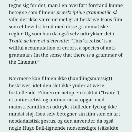
tegne sig for det, man i en overført forstand kunne
betegne som filmens
præskriptive grammatik
, så
ville det ikke være urimeligt at beskrive Isous film
som et bevidst brud med disse grammatiske
regler. Og som han da også selv udtrykker det i
Traité de bave et d’éternité
: ”This ’treatise’ is a
willful accumulation of errors, a species of anti-
grammars (in the sense that there
is
a grammar of
the Cinema).”
Nærmere kan filmen ikke (handlingsmæssigt)
beskrives, idet den slet ikke ynder at være
fortællende. Filmen er netop en traktat (”traité”),
et antiæstetisk og antinarrativt opgør med
mainstreamfilmen udtrykt i billeder, lyd og ikke
mindst støj. Isou selv betegner sin film som en art
neodadaistisk gestus, og den anvender da også
nogle Hugo Ball-lignende nonsensdigte (såkaldte