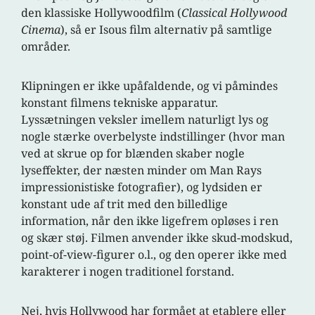
den klassiske Hollywoodfilm (
Classical Hollywood
Cinema
), så er Isous film alternativ på samtlige
områder.
Klipningen er ikke upåfaldende, og vi påmindes
konstant filmens tekniske apparatur.
Lyssætningen veksler imellem naturligt lys og
nogle stærke overbelyste indstillinger (hvor man
ved at skrue op for blænden skaber nogle
lyseffekter, der næsten minder om Man Rays
impressionistiske fotografier), og lydsiden er
konstant ude af trit med den billedlige
information, når den ikke ligefrem opløses i ren
og skær støj. Filmen anvender ikke skud-modskud,
point-of-view-figurer o.l., og den operer ikke med
karakterer i nogen traditionel forstand.
Nej, hvis Hollywood har formået at etablere eller