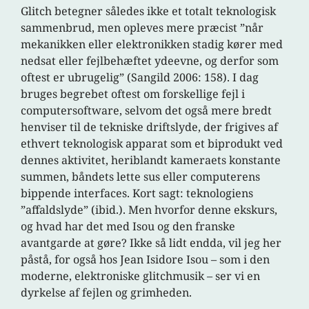
Glitch betegner således ikke et totalt teknologisk
sammenbrud, men opleves mere præcist ”når
mekanikken eller elektronikken stadig kører med
nedsat eller fejlbehæftet ydeevne, og derfor som
oftest er ubrugelig” (Sangild 2006: 158). I dag
bruges begrebet oftest om forskellige fejl i
computersoftware, selvom det også mere bredt
henviser til de tekniske driftslyde, der frigives af
ethvert teknologisk apparat som et biprodukt ved
dennes aktivitet, heriblandt kameraets konstante
summen, båndets lette sus eller computerens
bippende interfaces. Kort sagt: teknologiens
”affaldslyde” (ibid.). Men hvorfor denne ekskurs,
og hvad har det med Isou og den franske
avantgarde at gøre? Ikke så lidt endda, vil jeg her
påstå, for også hos Jean Isidore Isou – som i den
moderne, elektroniske glitchmusik – ser vi en
dyrkelse af fejlen og grimheden.