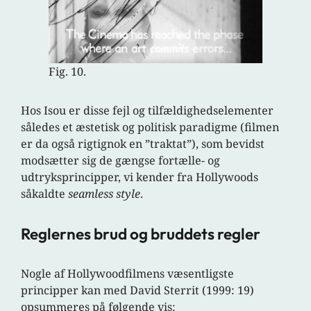
Fig. 10.
Hos Isou er disse fejl og tilfældighedselementer
således et æstetisk og politisk paradigme (filmen
er da også rigtignok en ”traktat”), som bevidst
modsætter sig de gængse fortælle- og
udtryksprincipper, vi kender fra Hollywoods
såkaldte
seamless style
.
Reglernes brud og bruddets regler
Nogle af Hollywoodfilmens væsentligste
principper kan med David Sterrit (1999: 19)
opsummeres på følgende vis: