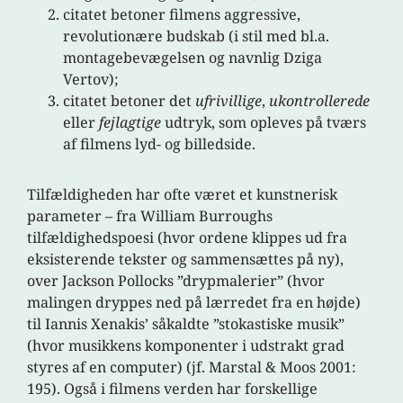
citatet betoner filmens aggressive,
revolutionære budskab (i stil med bl.a.
montagebevægelsen og navnlig Dziga
Vertov);
citatet betoner det
ufrivillige
,
ukontrollerede
eller
fejlagtige
udtryk, som opleves på tværs
af filmens lyd- og billedside.
Tilfældigheden har ofte været et kunstnerisk
parameter – fra William Burroughs
tilfældighedspoesi (hvor ordene klippes ud fra
eksisterende tekster og sammensættes på ny),
over Jackson Pollocks ”drypmalerier” (hvor
malingen dryppes ned på lærredet fra en højde)
til Iannis Xenakis’ såkaldte ”stokastiske musik”
(hvor musikkens komponenter i udstrakt grad
styres af en computer) (jf. Marstal & Moos 2001:
195). Også i filmens verden har forskellige