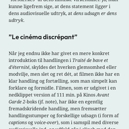
kunne ligefrem sige, at dens statement
ligger
i
dens audiovisuelle udtryk, at
dens udsagn er dens
udtryk
.
”Le cinéma discrépant”
Når jeg endnu ikke har givet en mere konkret
introduktion til handlingen i
Traité de bave et
d’éternité
, skyldes det hverken glemsomhed eller
modvilje, men slet og ret dét, at filmen ikke har en
klar handling og fortælling, som man simpelt kan
forklare og formidle. Filmen, som er udgivet i en
nedklippet version af 111 min. på Kinos
Avant
Garde 2
-boks (jf. note), har ikke en egentlig
fremadskridende handling, men fremsætter
handlingsstumper og forskellige udsagn (i form af
captions
og
voice-over
), som i samspil med diverse