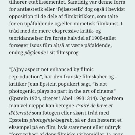
tilhører etablissementet. Samtidig var denne form
for antiæstetik eller ’fejlæstetik’ dog også i bevidst
opposition til de dele af filmkritikken, som talte
for en upåfaldende og/eller mimetisk filmkunst. I
tråd med de mere ekspressive kritik- og
teoridannelser fra første halvdel af 1900-tallet
forsøger Isous film altså at være påfaldende,
endog
pågående
i sit filmsprog.
”[A]ny aspect not enhanced by filmic
reproduction”, har den franske filmskaber og -
kritiker Jean Epstein populært sagt, ”is not
photogenic, plays no part in the art of cinema”
(Epstein 1924, citeret i Abel 1993: 314). Og selvom
man vel næppe kan betegne
Traité de bave et
d’éternité
som fotogen eller skøn i tråd med
Epsteins
photogénie
-begreb, så er den bestemt et
eksempel på en film, hvis statement eller udtryk
”forstærkes” af dens filmiske virkemidler. Ja, man