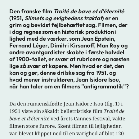
Den franske film
Traité de bave et d’éternité
(1951,
Slimets og evighedens traktat
) er en
grim og bevidst fejlbehæftet sag. Filmen, der
i dag regnes som en historisk produktion i
lighed med de værker, som Jean Epstein,
Fernand Léger, Dimitri Kirsanoff, Man Ray og
andre avantgardister skabte i første halvdel
af 1900-tallet, er svær at rubricere og næsten
lige så svær at kapere. Men hvad er det, den
kan og gør, denne drilske sag fra 1951, og
hvad mener instruktøren, Jean Isidore Isou,
når han taler om en filmens ”antigrammatik”?
Da den rumænskfødte Jean Isidore Isou (fig. 1) i
1951 viste sin såkaldt belletristiske film
Traité de
bave et d’éternité
ved årets Cannes-festival, vakte
filmen store furore. Skønt filmen til lejligheden
var blevet klippet ned til en varighed af blot 120