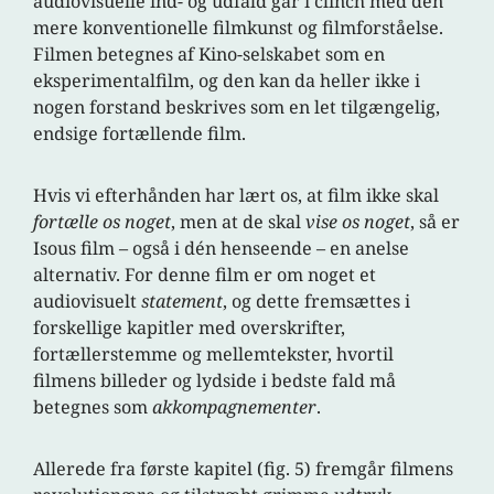
audiovisuelle ind- og udfald går i clinch med den
mere konventionelle filmkunst og filmforståelse.
Filmen betegnes af Kino-selskabet som en
eksperimentalfilm, og den kan da heller ikke i
nogen forstand beskrives som en let tilgængelig,
endsige fortællende film.
Hvis vi efterhånden har lært os, at film ikke skal
fortælle os noget
, men at de skal
vise os noget
, så er
Isous film – også i dén henseende – en anelse
alternativ. For denne film er om noget et
audiovisuelt
statement
, og dette fremsættes i
forskellige kapitler med overskrifter,
fortællerstemme og mellemtekster, hvortil
filmens billeder og lydside i bedste fald må
betegnes som
akkompagnementer
.
Allerede fra første kapitel (fig. 5) fremgår filmens