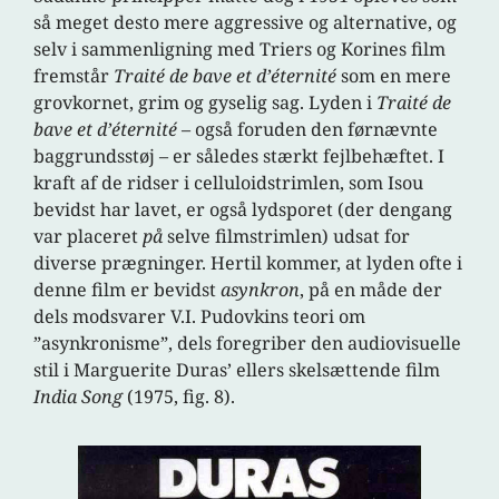
så meget desto mere aggressive og alternative, og
selv i sammenligning med Triers og Korines film
fremstår
Traité de bave et d’éternité
som en mere
grovkornet, grim og gyselig sag. Lyden i
Traité de
bave et d’éternité
– også foruden den førnævnte
baggrundsstøj – er således stærkt fejlbehæftet. I
kraft af de ridser i celluloidstrimlen, som Isou
bevidst har lavet, er også lydsporet (der dengang
var placeret
på
selve filmstrimlen) udsat for
diverse prægninger. Hertil kommer, at lyden ofte i
denne film er bevidst
asynkron
, på en måde der
dels modsvarer V.I. Pudovkins teori om
”asynkronisme”, dels foregriber den audiovisuelle
stil i Marguerite Duras’ ellers skelsættende film
India Song
(1975, fig. 8).