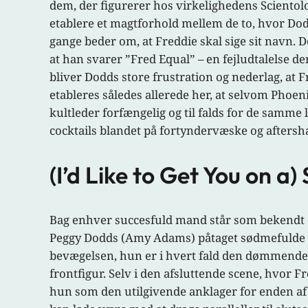
dem, der figurerer hos virkelighedens Scientolog
etablere et magtforhold mellem de to, hvor Do
gange beder om, at Freddie skal sige sit navn. D
at han svarer ”Fred Equal” – en fejludtalelse d
bliver Dodds store frustration og nederlag, at F
etableres således allerede her, at selvom Pho
kultleder forfængelig og til falds for de samme
cocktails blandet på fortyndervæske og aftersh
(I’d Like to Get You on a
Bag enhver succesfuld mand står som bekendt en
Peggy Dodds (Amy Adams) påtaget sødmefulde f
bevægelsen, hun er i hvert fald den dømmende 
frontfigur. Selv i den afsluttende scene, hvor F
hun som den utilgivende anklager for enden af 