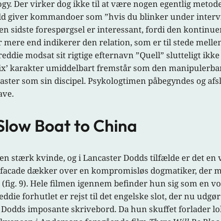
y. Der virker dog ikke til at være nogen egentlig metode i
dd giver kommandoer som ”hvis du blinker under intervi
en sidste forespørgsel er interessant, fordi den kontinuer
er mere end indikerer den relation, som er til stede mel
reddie modsat sit rigtige efternavn ”Quell” slutteligt ikk
enix’ karakter umiddelbart fremstår som den manipulerb
 laster som sin discipel. Psykologtimen påbegyndes og afs
ave.
) Slow Boat to China
 stærk kvinde, og i Lancaster Dodds tilfælde er det en v
acade dækker over en kompromisløs dogmatiker, der måsk
(fig. 9). Hele filmen igennem befinder hun sig som en 
reddie forhutlet er rejst til det engelske slot, der nu u
Dodds imposante skrivebord. Da hun skuffet forlader lok