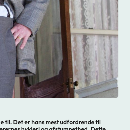
 til. Det er hans mest udfordrende til
terernes hykleri og afstumpethed. Dette