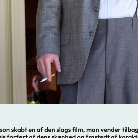
n skabt en af den slags film, man vender tilbage
vis forført af dens skønhed og frastødt af karak