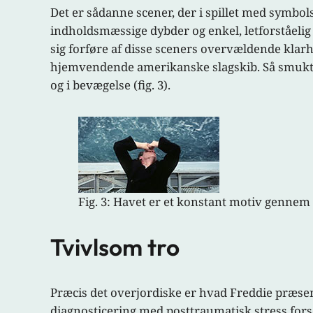
Det er sådanne scener, der i spillet med symbol
indholdsmæssige dybder og enkel, letforståelig 
sig forføre af disse sceners overvældende klar
hjemvendende amerikanske slagskib. Så smukt a
og i bevægelse (fig. 3).
Fig. 3: Havet er et konstant motiv gennem
Tvivlsom tro
Præcis det overjordiske er hvad Freddie præsen
diagnosticering med posttraumatisk stress forsø