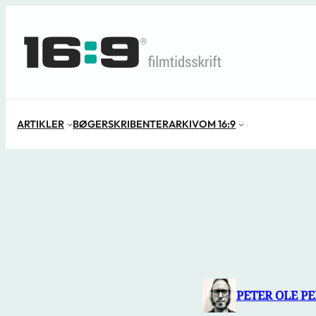
Spring
til
indhold
ARTIKLER
BØGER
SKRIBENTER
ARKIV
OM 16:9
PETER OLE P