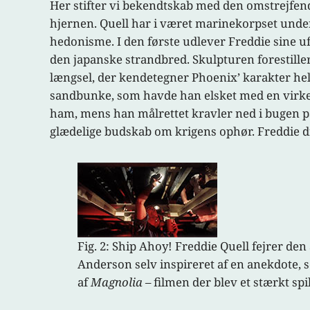
Her stifter vi bekendtskab med den omstrejfend
hjernen. Quell har i været marinekorpset under 
hedonisme. I den første udlever Freddie sine u
den japanske strandbred. Skulpturen forestiller
længsel, der kendetegner Phoenix’ karakter he
sandbunke, som havde han elsket med en virke
ham, mens han målrettet kravler ned i bugen på
glædelige budskab om krigens ophør. Freddie dri
Fig. 2: Ship Ahoy! Freddie Quell fejrer de
Anderson selv inspireret af en anekdote,
af
Magnolia –
filmen der blev et stærkt sp