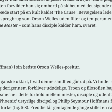
 aften forvilder han sig ombord på skibet med det sigende
e start på en kult kaldet ’The Cause’. Bevægelsen ledes
sprogbrug som Orson Welles uden filter og temperament 
he Master
– som hans disciple kalder ham, svaret.
fman) i sin bedste Orson Welles-positur.
g ganske uklart, hvad denne sandhed går ud på. Vi finder u
og derigennem forbliver udødelige. Troen og filosofien 
ismerne i dette forhold mellem mester, disciple og udenf
 Phoenix’ ustyrlige discipel og Philip Seymour Hoffmans 
irke (fig. 5-8). Freddie får gentagende gange stillet en 