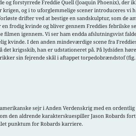
e og forstyrrede Freddie Quell (Joaquin Phoenix), der i
krigen, og i to uforglemmelige scener introduceres vi he
forløste drifter ved at bestige en sandskulptur, som d
 en frodig kvinde og bliver gennem Freddies febrilske se
le filmen igennem. Vi ser ham endda afslutningsvist fa
lig kvinde. I den anden mindeværdige scene fra Freddie
 det krigsskib, han er udstationeret på. På lydsiden hø
kker sin fejrende skål i aftappet torpedobrændstof (fig. 
n amerikanske sejr i Anden Verdenskrig med en ordentlig t
 som den aldrende karakterskuespiller Jason Robards for
illet punktum for Robards karriere.