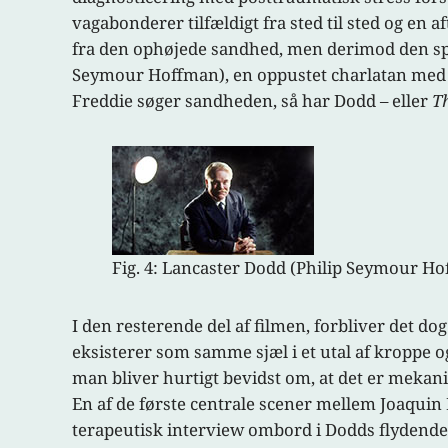
vagabonderer tilfældigt fra sted til sted og en
fra den ophøjede sandhed, men derimod den spæd
Seymour Hoffman), en oppustet charlatan med 
Freddie søger sandheden, så har Dodd – eller
T
Fig. 4: Lancaster Dodd (Philip Seymour Hof
I den resterende del af filmen, forbliver det do
eksisterer som samme sjæl i et utal af kroppe 
man bliver hurtigt bevidst om, at det er mekan
En af de første centrale scener mellem Joaquin
terapeutisk interview ombord i Dodds flydende k