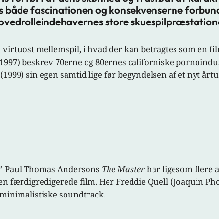
vis både fascinationen og konsekvenserne forbund
f hovedrolleindehavernes store skuespilpræstation
 virtuost mellemspil, i hvad der kan betragtes som en fi
1997) beskrev 70erne og 80ernes californiske pornoindu
(1999) sin egen samtid lige før begyndelsen af et nyt årtu
ng?” Paul Thomas Andersons
The Master
har ligesom flere a
 den færdigredigerede film. Her Freddie Quell (Joaquin Pho
minimalistiske soundtrack.