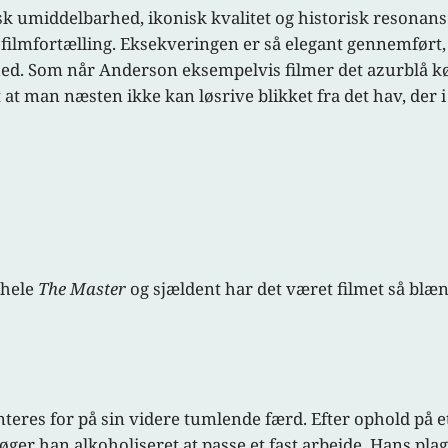
sk umiddelbarhed, ikonisk kvalitet og historisk resonans
filmfortælling. Eksekveringen er så elegant gennemført, a
hed. Som når Anderson eksempelvis filmer det azurblå køl
t man næsten ikke kan løsrive blikket fra det hav, de
 hele
The Master
og sjældent har det været filmet så blæ
teres for på sin videre tumlende færd. Efter ophold på e
ger han alkoholiseret at passe et fast arbejde. Hans pla