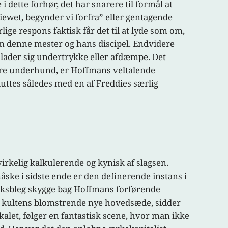
 dette forhør, det har snarere til formål at
ewet, begynder vi forfra” eller gentagende
lige respons faktisk får det til at lyde som om,
lem denne mester og hans discipel. Endvidere
e lader sig undertrykke eller afdæmpe. Det
are underhund, er Hoffmans veltalende
luttes således med en af Freddies særlig
irkelig kalkulerende og kynisk af slagsen.
e i sidste ende er den definerende instans i
voksbleg skygge bag Hoffmans forførende
dgør kultens blomstrende nye hovedsæde, sidder
alet, følger en fantastisk scene, hvor man ikke