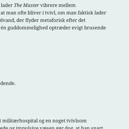
 lader
The Master
vibrere mellem
t man ofte bliver i tvivl, om man faktisk lader
vand, der flyder metaforisk efter det
r i én guddommelighed optræder evigt brusende
ndende.
t militærhospital og en noget tvivlsom
gede og impulsive væsen gør dog, at han snart