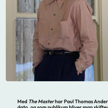
Med
The Master
har Paul Thomas Anderso
dato, og som publikum bliver man skifte