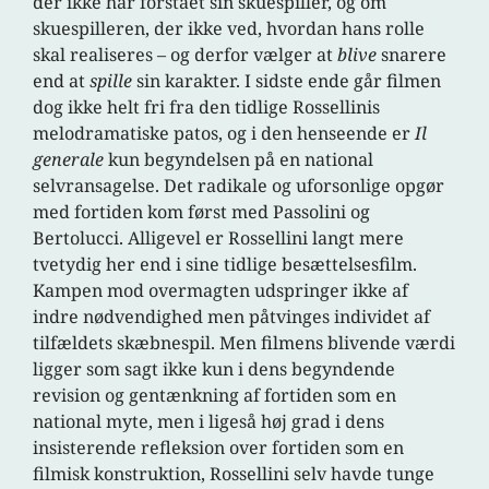
der ikke har forstået sin skuespiller, og om
skuespilleren, der ikke ved, hvordan hans rolle
skal realiseres – og derfor vælger at
blive
snarere
end at
spille
sin karakter. I sidste ende går filmen
dog ikke helt fri fra den tidlige Rossellinis
melodramatiske patos, og i den henseende er
Il
generale
kun begyndelsen på en national
selvransagelse. Det radikale og uforsonlige opgør
med fortiden kom først med Passolini og
Bertolucci. Alligevel er Rossellini langt mere
tvetydig her end i sine tidlige besættelsesfilm.
Kampen mod overmagten udspringer ikke af
indre nødvendighed men påtvinges individet af
tilfældets skæbnespil. Men filmens blivende værdi
ligger som sagt ikke kun i dens begyndende
revision og gentænkning af fortiden som en
national myte, men i ligeså høj grad i dens
insisterende refleksion over fortiden som en
filmisk konstruktion, Rossellini selv havde tunge