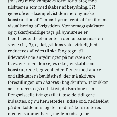
(måske) mere kompleks form for dialog med
tilskueren som medskaber af betydning. I
Il
generale
er eksempelvist den metonymiske
konstruktion af Genuas byrum central for filmens
visualisering af krigstiden. Værnemagtsplakater
og tyskerfjendtlige tags på bymurene er
fremtrædende elementer i den urbane mise-en-
scene (fig. 7), og krigstidens voldsvirkelighed
reduceres således til skrift og tegn, til
ildevarslende antydninger på mursten og
træværk, men den søges ikke genskabt som
konstruerede begivenheder. Det er med andre
ord tilskuerens bevidsthed, der må aktivere
forestillingen om
historien
bag skriften. Teknikken
accentueres også effektivt, da Bardone i sin
fængselscelle tvinges til at læse de tidligere
indsattes, og nu henrettedes, sidste ord, nedfældet
på den kolde mur, og dermed må konfronteres
med en sammenhæng mellem udsagn og