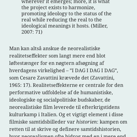
wherever it emerges; more, it is what
the project exists to harmonize,
promoting ideology to the status of the
real while reducing the real to the
ideological meanings it hosts. (Miller,
2007: 71)
Man kan altså anskue de neorealistiske
realitetseffekter som langt mere end blot
løftestænger for en nøgtern afsøgning af
hverdagens virkelighed – ”I DAG I DAG I DAG”,
som Cesare Zavattini krævede det (Zavattini,
1965: 17). Realitetseffekterne er centrale for den
performative udfoldelse af de humanistiske,
ideologiske og socialpolitiske budskaber, de
neorealistiske film leverede til efterkrigstidens
kulturkamp i Italien. Og et vigtigt element i disse
filmiske samtidsbilleder var
historien
: kampen om
retten til at skrive og definere samtidshistorien,
hvor neorealismen ofte bidrog med en i mere end