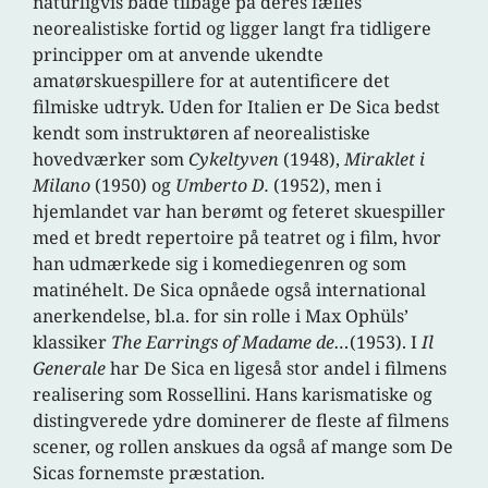
naturligvis både tilbage på deres fælles
neorealistiske fortid og ligger langt fra tidligere
principper om at anvende ukendte
amatørskuespillere for at autentificere det
filmiske udtryk. Uden for Italien er De Sica bedst
kendt som instruktøren af neorealistiske
hovedværker som
Cykeltyven
(1948),
Miraklet i
Milano
(1950) og
Umberto D.
(1952), men i
hjemlandet var han berømt og feteret skuespiller
med et bredt repertoire på teatret og i film, hvor
han udmærkede sig i komediegenren og som
matinéhelt. De Sica opnåede også international
anerkendelse, bl.a. for sin rolle i Max Ophüls’
klassiker
The Earrings of Madame de…
(1953). I
Il
Generale
har De Sica en ligeså stor andel i filmens
realisering som Rossellini. Hans karismatiske og
distingverede ydre dominerer de fleste af filmens
scener, og rollen anskues da også af mange som De
Sicas fornemste præstation.