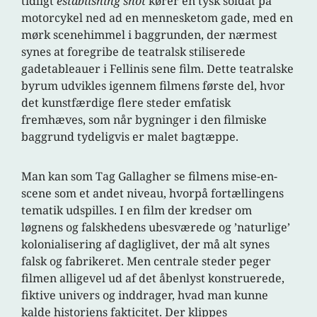
tidligt
establishing shot
kører en tysk soldat på
motorcykel ned ad en mennesketom gade, med en
mørk scenehimmel i baggrunden, der nærmest
synes at foregribe de teatralsk stiliserede
gadetableauer i Fellinis sene film. Dette teatralske
byrum udvikles igennem filmens første del, hvor
det kunstfærdige flere steder emfatisk
fremhæves, som når bygninger i den filmiske
baggrund tydeligvis er malet bagtæppe.
Man kan som Tag Gallagher se filmens mise-en-
scene som et andet niveau, hvorpå fortællingens
tematik udspilles. I en film der kredser om
løgnens og falskhedens ubesværede og ’naturlige’
kolonialisering af dagliglivet, der må alt synes
falsk og fabrikeret. Men centrale steder peger
filmen alligevel ud af det åbenlyst konstruerede,
fiktive univers og inddrager, hvad man kunne
kalde historiens fakticitet. Der klippes