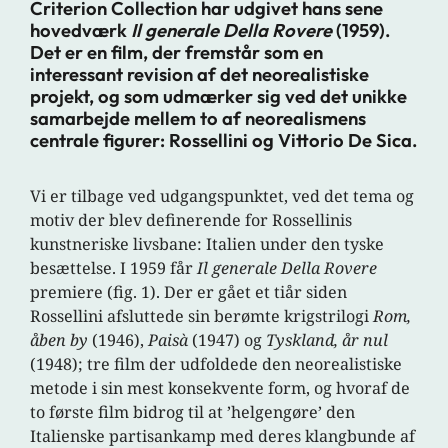
Criterion Collection har udgivet hans sene
hovedværk
Il generale Della Rovere
(1959).
Det er en film, der fremstår som en
interessant revision af det neorealistiske
projekt, og som udmærker sig ved det unikke
samarbejde mellem to af neorealismens
centrale figurer: Rossellini og Vittorio De Sica.
Vi er tilbage ved udgangspunktet, ved det tema og
motiv der blev definerende for Rossellinis
kunstneriske livsbane: Italien under den tyske
besættelse. I 1959 får
Il generale Della Rovere
premiere (fig. 1). Der er gået et tiår siden
Rossellini afsluttede sin berømte krigstrilogi
Rom,
åben by
(1946),
Paisà
(1947) og
Tyskland, år nul
(1948); tre film der udfoldede den neorealistiske
metode i sin mest konsekvente form, og hvoraf de
to første film bidrog til at ’helgengøre’ den
Italienske partisankamp med deres klangbunde af