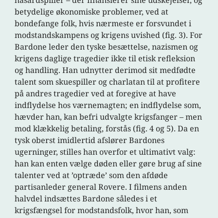
hasardspiller – der finansierer sine udskejelser, og
betydelige økonomiske problemer, ved at
bondefange folk, hvis nærmeste er forsvundet i
modstandskampens og krigens uvished (fig. 3). For
Bardone leder den tyske besættelse, nazismen og
krigens daglige tragedier ikke til etisk refleksion
og handling. Han udnytter derimod sit medfødte
talent som skuespiller og charlatan til at profitere
på andres tragedier ved at foregive at have
indflydelse hos værnemagten; en indflydelse som,
hævder han, kan befri udvalgte krigsfanger – men
mod klækkelig betaling, forstås (fig. 4 og 5). Da en
tysk oberst imidlertid afslører Bardones
ugerninger, stilles han overfor et ultimativt valg:
han kan enten vælge døden eller gøre brug af sine
talenter ved at ’optræde’ som den afdøde
partisanleder general Rovere. I filmens anden
halvdel indsættes Bardone således i et
krigsfængsel for modstandsfolk, hvor han, som