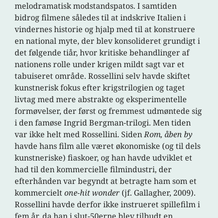
melodramatisk modstandspatos. I samtiden
bidrog filmene således til at indskrive Italien i
vindernes historie og hjalp med til at konstruere
en national myte, der blev konsolideret grundigt i
det følgende tiår, hvor kritiske behandlinger af
nationens rolle under krigen mildt sagt var et
tabuiseret område. Rossellini selv havde skiftet
kunstnerisk fokus efter krigstrilogien og taget
livtag med mere abstrakte og eksperimentelle
formøvelser, der først og fremmest udmøntede sig
i den famøse Ingrid Bergman-trilogi. Men tiden
var ikke helt med Rossellini. Siden
Rom, åben by
havde hans film alle været økonomiske (og til dels
kunstneriske) fiaskoer, og han havde udviklet et
had til den kommercielle filmindustri, der
efterhånden var begyndt at betragte ham som et
kommercielt
one-hit wonder
(jf. Gallagher, 2009).
Rossellini havde derfor ikke instrueret spillefilm i
fem år, da han i slut-50erne blev tilbudt en