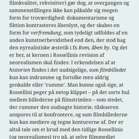
filmkvalitet, rekvisitter) gør dog, at overgangen og
sammenstillingen ikke kan påkalde sig megen
form for troværdighed: dokumentarisme og
fiktion kontrasteres åbenlyst, og der skabes en
form for
verfremdung
, som tydeligt udfoldes af en
anden kunstnerbevidsthed end den, der stod bag
den nyrealistiske æstetik i fx
Rom, åben by
. Og det
er her, at kernen i Rossellinis revision af
neorealismen skal findes: I erkendelsen af at
historien
findes i det uudsigelige, som
filmbilledet
kun kan indramme og fortolke men aldrig
genkalde eller ’rumme’. Man kunne også sige, at
Rossellini peger på netop klippet – på det sorte hul
mellem billederne på filmstrimlen – som stedet,
der rummer den uudsagte historie, tilskueren
anspores til at konfrontere, og som filmbillederne
kun kan mediere og tegne konturerne af. Der er
altså tale om et brud med den tidlige Rossellinis
(og neorealismes) tro på, at selve filmmediet