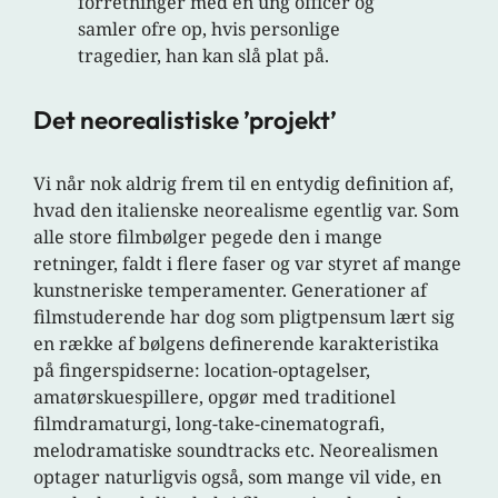
forretninger med en ung officer og
samler ofre op, hvis personlige
tragedier, han kan slå plat på.
Det neorealistiske ’projekt’
Vi når nok aldrig frem til en entydig definition af,
hvad den italienske neorealisme egentlig var. Som
alle store filmbølger pegede den i mange
retninger, faldt i flere faser og var styret af mange
kunstneriske temperamenter. Generationer af
filmstuderende har dog som pligtpensum lært sig
en række af bølgens definerende karakteristika
på fingerspidserne: location-optagelser,
amatørskuespillere, opgør med traditionel
filmdramaturgi, long-take-cinematografi,
melodramatiske soundtracks etc. Neorealismen
optager naturligvis også, som mange vil vide, en