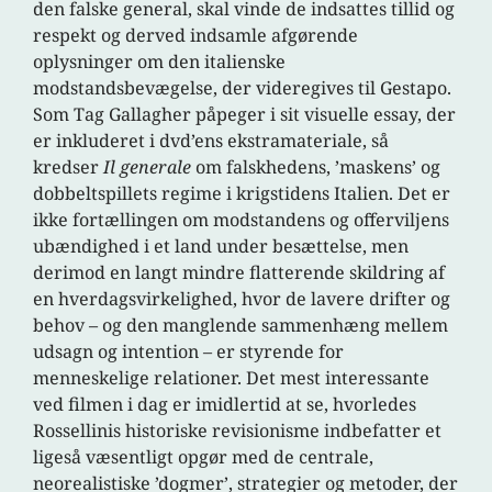
den falske general, skal vinde de indsattes tillid og
respekt og derved indsamle afgørende
oplysninger om den italienske
modstandsbevægelse, der videregives til Gestapo.
Som Tag Gallagher påpeger i sit visuelle essay, der
er inkluderet i dvd’ens ekstramateriale, så
kredser
Il generale
om falskhedens, ’maskens’ og
dobbeltspillets regime i krigstidens Italien. Det er
ikke fortællingen om modstandens og offerviljens
ubændighed i et land under besættelse, men
derimod en langt mindre flatterende skildring af
en hverdagsvirkelighed, hvor de lavere drifter og
behov – og den manglende sammenhæng mellem
udsagn og intention – er styrende for
menneskelige relationer. Det mest interessante
ved filmen i dag er imidlertid at se, hvorledes
Rossellinis historiske revisionisme indbefatter et
ligeså væsentligt opgør med de centrale,
neorealistiske ’dogmer’, strategier og metoder, der