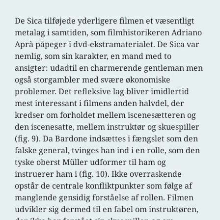
De Sica tilføjede yderligere filmen et væsentligt
metalag i samtiden, som filmhistorikeren Adriano
Aprà påpeger i dvd-ekstramaterialet. De Sica var
nemlig, som sin karakter, en mand med to
ansigter: udadtil en charmerende gentleman men
også storgambler med svære økonomiske
problemer. Det refleksive lag bliver imidlertid
mest interessant i filmens anden halvdel, der
kredser om forholdet mellem iscenesætteren og
den iscenesatte, mellem instruktør og skuespiller
(fig. 9). Da Bardone indsættes i fængslet som den
falske general, tvinges han ind i en rolle, som den
tyske oberst Müller udformer til ham og
instruerer ham i (fig. 10).
Ikke overraskende
opstår de centrale konfliktpunkter som følge af
manglende gensidig forståelse af rollen. Filmen
udvikler sig dermed til en fabel om instruktøren,