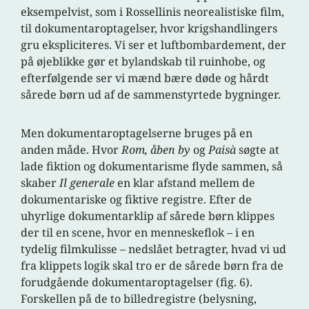
eksempelvist, som i Rossellinis neorealistiske film,
til dokumentaroptagelser, hvor krigshandlingers
gru ekspliciteres. Vi ser et luftbombardement, der
på øjeblikke gør et bylandskab til ruinhobe, og
efterfølgende ser vi mænd bære døde og hårdt
sårede børn ud af de sammenstyrtede bygninger.
Men dokumentaroptagelserne bruges på en
anden måde. Hvor
Rom, åben by
og
Paisà
søgte at
lade fiktion og dokumentarisme flyde sammen, så
skaber
Il generale
en klar afstand mellem de
dokumentariske og fiktive registre. Efter de
uhyrlige dokumentarklip af sårede børn klippes
der til en scene, hvor en menneskeflok – i en
tydelig filmkulisse – nedslået betragter, hvad vi ud
fra klippets logik skal tro er de sårede børn fra de
forudgående dokumentaroptagelser (fig. 6).
Forskellen på de to billedregistre (belysning,