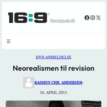
Spring
til
Faceboo
Insta
X
indhold
DVD-ANMELDELSE
Neorealismen til revision
RASMUS CHR. ANDERSEN
–
16. APRIL 2011