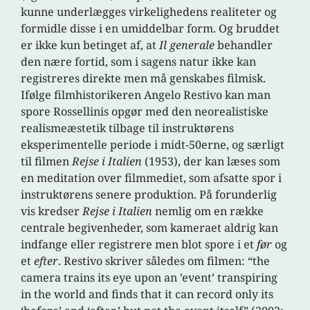
kunne underlægges virkelighedens realiteter og
formidle disse i en umiddelbar form. Og bruddet
er ikke kun betinget af, at
Il generale
behandler
den nære fortid, som i sagens natur ikke kan
registreres direkte men må genskabes filmisk.
Ifølge filmhistorikeren Angelo Restivo kan man
spore Rossellinis opgør med den neorealistiske
realismeæstetik tilbage til instruktørens
eksperimentelle periode i midt-50erne, og særligt
til filmen
Rejse i Italien
(1953), der kan læses som
en meditation over filmmediet, som afsatte spor i
instruktørens senere produktion. På forunderlig
vis kredser
Rejse i Italien
nemlig om en række
centrale begivenheder, som kameraet aldrig kan
indfange eller registrere men blot spore i et
før
og
et
efter
. Restivo skriver således om filmen: “the
camera trains its eye upon an ’event’ transpiring
in the world and finds that it can record only its