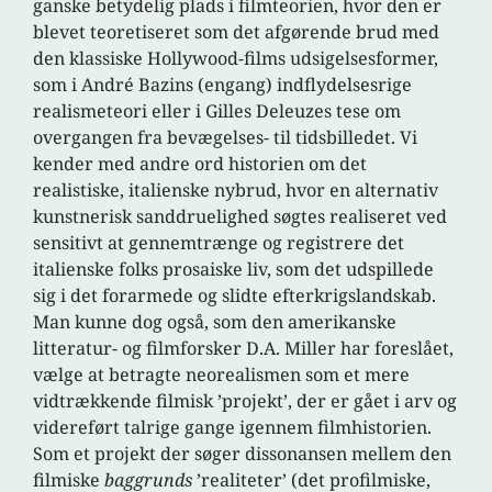
ganske betydelig plads i filmteorien, hvor den er
blevet teoretiseret som det afgørende brud med
den klassiske Hollywood-films udsigelsesformer,
som i André Bazins (engang) indflydelsesrige
realismeteori eller i Gilles Deleuzes tese om
overgangen fra bevægelses- til tidsbilledet. Vi
kender med andre ord historien om det
realistiske, italienske nybrud, hvor en alternativ
kunstnerisk sanddruelighed søgtes realiseret ved
sensitivt at gennemtrænge og registrere det
italienske folks prosaiske liv, som det udspillede
sig i det forarmede og slidte efterkrigslandskab.
Man kunne dog også, som den amerikanske
litteratur- og filmforsker D.A. Miller har foreslået,
vælge at betragte neorealismen som et mere
vidtrækkende filmisk ’projekt’, der er gået i arv og
videreført talrige gange igennem filmhistorien.
Som et projekt der søger dissonansen mellem den
filmiske
baggrunds
’realiteter’ (det profilmiske,