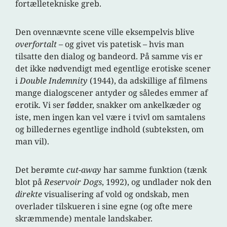
fortælletekniske greb.
Den ovennævnte scene ville eksempelvis blive
overfortalt
– og givet vis patetisk – hvis man
tilsatte den dialog og bandeord. På samme vis er
det ikke nødvendigt med egentlige erotiske scener
i
Double Indemnity
(1944), da adskillige af filmens
mange dialogscener antyder og således emmer af
erotik. Vi ser fødder, snakker om ankelkæder og
iste, men ingen kan vel være i tvivl om samtalens
og billedernes egentlige indhold (subteksten, om
man vil).
Det berømte
cut-away
har samme funktion (tænk
blot på
Reservoir Dogs
, 1992), og undlader nok den
direkte
visualisering af vold og ondskab, men
overlader tilskueren i sine egne (og ofte mere
skræmmende) mentale landskaber.