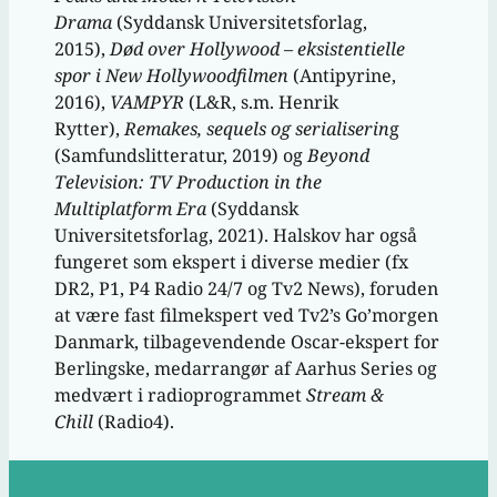
Drama
(Syddansk Universitetsforlag,
2015),
Død over Hollywood – eksistentielle
spor i New Hollywoodfilmen
(Antipyrine,
2016),
VAMPYR
(L&R, s.m. Henrik
Rytter),
Remakes, sequels og serialiserin
g
(Samfundslitteratur, 2019) og
Beyond
Television: TV Production in the
Multiplatform Era
(Syddansk
Universitetsforlag, 2021). Halskov har også
fungeret som ekspert i diverse medier (fx
DR2, P1, P4 Radio 24/7 og Tv2 News), foruden
at være fast filmekspert ved Tv2’s Go’morgen
Danmark, tilbagevendende Oscar-ekspert for
Berlingske, medarrangør af Aarhus Series og
medvært i radioprogrammet
Stream &
Chill
(Radio4).