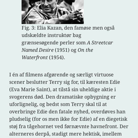
Fig. 3: Elia Kazan, den famøse men også
udskældte instruktør bag
grænsesøgende perler som
A Streetcar
Named Desire
(1951) og
On the
Waterfront
(1954).
I én af filmens afgørende og særligt virtuose
scener beslutter Terry sig for, til kæresten Edie
(Eva Marie Saint), at tilstå sin uheldige aktie i
svogerens død. Den dramatiske opbygning er
uforlignelig, og bedst som Terry skal til at
overbringe Edie den fatale nyhed, overdøves han
pludselig (for os men ikke for Edie) af en diegetisk
støj fra tågehornet ved førnævnte havnefront. Der
alterneres derpå, stadigt mere hektisk, imellem