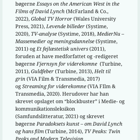
bøgerne
Essays on the American West in the
Films of David Lynch
(McFarland & Co.,
2022),
Global TV Horror
(Wales University
Press, 2021),
Levende billeder
(Systime,
2020),
TV-analyse
(Systime, 2018),
MedierNu –
Massemedier og meningsdannelse
(Systime,
2011) og
Et fejlæstetisk univers
(2011),
foruden at have medforfattet og -redigeret
bøgerne
Fjernsyn for viderekomne
(Turbine,
2011),
Guldfeber
(Turbine, 2013),
Helt til
grin
(VIA Film & Transmedia, 2017)
og
Streaming for viderekomne
(VIA FIlm &
Transmedia, 2020). Herudover har han
skrevet opslaget om “blockbuster” i Medie- og
kommunikationsleksikon
(Samfundslitteratur, 2021) og skrevet
bøgerne
Paradoksets kunst – om David Lynch
og hans film
(Turbine, 2014),
TV Peaks: Twin
Peaks and Modern Television