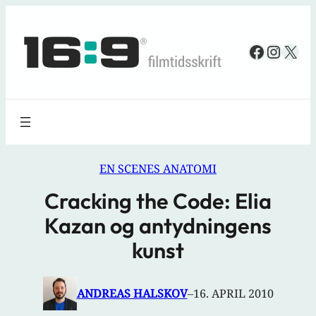
Spring
til
Faceboo
Insta
X
indhold
EN SCENES ANATOMI
Cracking the Code: Elia
Kazan og antydningens
kunst
ANDREAS HALSKOV
–
16. APRIL 2010