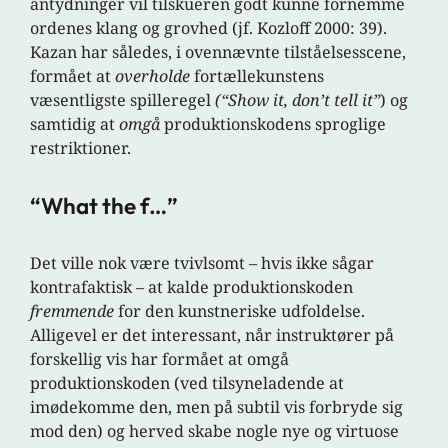
antydninger vil tilskueren godt kunne fornemme
ordenes klang og grovhed (jf. Kozloff 2000: 39).
Kazan har således, i ovennævnte tilståelsesscene,
formået at
overholde
fortællekunstens
væsentligste spilleregel
(“Show it, don’t tell it”
) og
samtidig at
omgå
produktionskodens sproglige
restriktioner.
“What the f…”
Det ville nok være tvivlsomt – hvis ikke sågar
kontrafaktisk – at kalde produktionskoden
fremmende
for den kunstneriske udfoldelse.
Alligevel er det interessant, når instruktører på
forskellig vis har formået at omgå
produktionskoden (ved tilsyneladende at
imødekomme den, men på subtil vis forbryde sig
mod den) og herved skabe nogle nye og virtuose