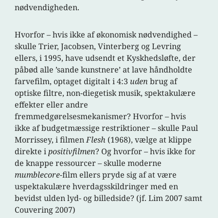
nødvendigheden.
Hvorfor – hvis ikke af økonomisk nødvendighed –
skulle Trier, Jacobsen, Vinterberg og Levring
ellers, i 1995, have udsendt et Kyskhedsløfte, der
påbød alle ’sande kunstnere’ at lave håndholdte
farvefilm, optaget digitalt i 4:3
uden
brug af
optiske filtre, non-diegetisk musik, spektakulære
effekter eller andre
fremmedgørelsesmekanismer? Hvorfor – hvis
ikke af budgetmæssige restriktioner – skulle Paul
Morrissey, i filmen
Flesh
(1968), vælge at klippe
direkte i
positivfilmen
? Og hvorfor – hvis ikke for
de knappe ressourcer – skulle moderne
mumblecore
-film ellers pryde sig af at være
uspektakulære hverdagsskildringer med en
bevidst ulden lyd- og billedside? (jf. Lim 2007 samt
Couvering 2007)