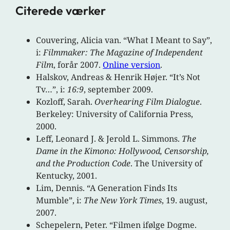
Citerede værker
Couvering, Alicia van. “What I Meant to Say”,
i:
Filmmaker: The Magazine of Independent
Film
, forår 2007.
Online version
.
Halskov, Andreas & Henrik Højer. “It’s Not
Tv…”, i:
16:9
, september 2009.
Kozloff, Sarah.
Overhearing Film Dialogue
.
Berkeley: University of California Press,
2000.
Leff, Leonard J. & Jerold L. Simmons.
The
Dame in the Kimono: Hollywood, Censorship,
and the Production Code
. The University of
Kentucky, 2001.
Lim, Dennis. “A Generation Finds Its
Mumble”, i:
The New York Times
, 19. august,
2007.
Schepelern, Peter. “Filmen ifølge Dogme.