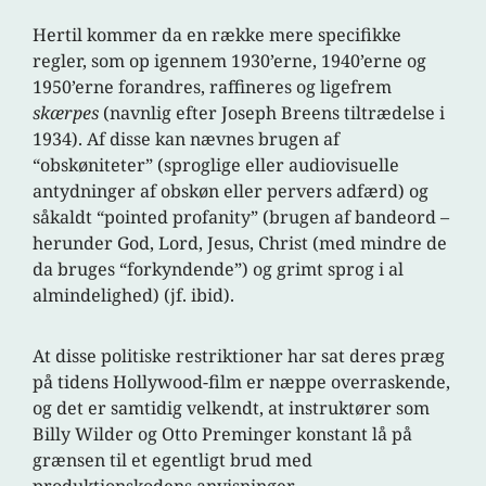
Hertil kommer da en række mere specifikke
regler, som op igennem 1930’erne, 1940’erne og
1950’erne forandres, raffineres og ligefrem
skærpes
(navnlig efter Joseph Breens tiltrædelse i
1934). Af disse kan nævnes brugen af
“obskøniteter” (sproglige eller audiovisuelle
antydninger af obskøn eller pervers adfærd) og
såkaldt “pointed profanity” (brugen af bandeord –
herunder God, Lord, Jesus, Christ (med mindre de
da bruges “forkyndende”) og grimt sprog i al
almindelighed) (jf. ibid).
At disse politiske restriktioner har sat deres præg
på tidens Hollywood-film er næppe overraskende,
og det er samtidig velkendt, at instruktører som
Billy Wilder og Otto Preminger konstant lå på
grænsen til et egentligt brud med