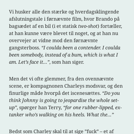
Vi husker alle den stærke og hverdagsklingende
afslutningstale i førnævnte film, hvor Brando på
bagsædet af en bil (i et statisk
two-shot
) fortæller,
at han kunne være blevet til noget, og at han nu
overvejer at vidne mod den førnævnte
gangsterboss.
“I coulda been a contender. I coulda
been somebody, instead of a bum, which is what I
am. Let’s face it…”
, som han siger.
Men det vi ofte glemmer, fra den ovennævnte
scene, er kompagnonen Charleys modsvar, og den
finurlige måde hvorpå det iscenesættes.
“Do you
think Johnny is going to jeopardise the whole set-
up”
, spørger han Terry,
“for one rubber-lipped, ex-
tanker who’s walking on his heels.
What the…”
Bedst som Charley skal til at sige ”fuck” – et af