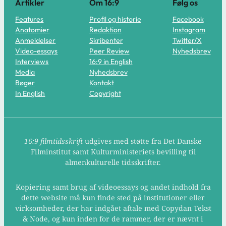
Artikler
Om 16:9
Følg os
Features
Profil og historie
Facebook
Anatomier
Redaktion
Instagram
Anmeldelser
Skribenter
Twitter/X
Video-essays
Peer Review
Nyhedsbrev
Interviews
16:9 in English
Media
Nyhedsbrev
Bøger
Kontakt
In English
Copyright
16:9 filmtidsskrift
udgives med støtte fra Det Danske
Filminstitut samt Kulturministeriets bevilling til
almenkulturelle tidsskrifter.
Kopiering samt brug af videoessays og andet indhold fra
dette website må kun finde sted på institutioner eller
virksomheder, der har indgået aftale med Copydan Tekst
& Node, og kun inden for de rammer, der er nævnt i