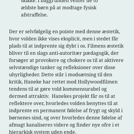
skikke. I baggrunden venter de to
ældste børn på at modtage fysisk
afstraffelse.
Der er selvfølgelig en pointe med denne æstetik,
hvor volden ikke vises eksplicit, men i stedet får
plads til at indprente sig dybt i os. Filmens æstetik
bliver til en slags anti-autoritær pædagogik, der
forsøger at provokere og chokere os til at aktivere
selvstændige tanker og refleksioner over disse
uhyrligheder. Dette står i modsætning til den
kritik, Haneke har rettet mod Hollywoodfilmen
tendens til at gøre vold kommensurabel og
dermed attraktiv. Hanekes projekt får os til at
reflektere over, hvorledes volden benyttes til at
indprente en permanent følelse af frygt og skyld i
børnenes sind, og over hvorledes denne følelse af
afmagt kanaliseres videre og finder nye ofre i et
hierarkisk system uden ende.