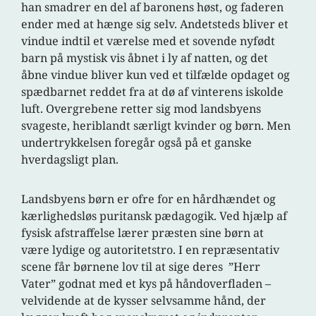
han smadrer en del af baronens høst, og faderen
ender med at hænge sig selv. Andetsteds bliver et
vindue indtil et værelse med et sovende nyfødt
barn på mystisk vis åbnet i ly af natten, og det
åbne vindue bliver kun ved et tilfælde opdaget og
spædbarnet reddet fra at dø af vinterens iskolde
luft. Overgrebene retter sig mod landsbyens
svageste, heriblandt særligt kvinder og børn. Men
undertrykkelsen foregår også på et ganske
hverdagsligt plan.
Landsbyens børn er ofre for en hårdhændet og
kærlighedsløs puritansk pædagogik. Ved hjælp af
fysisk afstraffelse lærer præsten sine børn at
være lydige og autoritetstro. I en repræsentativ
scene får børnene lov til at sige deres ”Herr
Vater” godnat med et kys på håndoverfladen –
velvidende at de kysser selvsamme hånd, der