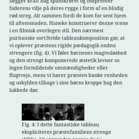
lægger kraft bag spanskrøret og indprenter
faderens vilje på deres rygge i form af en blodig
rød streg. Alt sammen fordi de kom for sent hjem
til aftensmaden. Haneke konstruerer denne scene
i en filmisk overlegen stil. Den nærmest
puritanske sort/hvide tableaukomposition gør, at
vi oplever præstens rigide pædagogik endnu
strengere (fig. 4). Vi føler børnenes magtesløshed
og den strengt komponerede æstetik levner os
ingen formildende omstændigheder eller
flugtveje, mens vi hører præsten banke renheden
og uskylden tilbage i sine børns kroppe bag den
lukkede dør.
Fig. 4: I dette fantastiske tableau
ekspliciteres præstefamiliens strenge