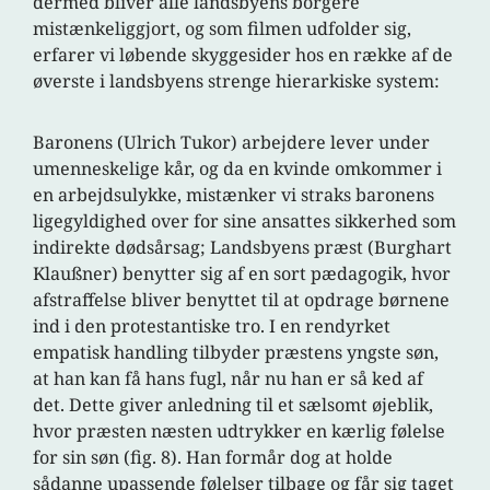
dermed bliver alle landsbyens borgere
mistænkeliggjort, og som filmen udfolder sig,
erfarer vi løbende skyggesider hos en række af de
øverste i landsbyens strenge hierarkiske system:
Baronens (Ulrich Tukor) arbejdere lever under
umenneskelige kår, og da en kvinde omkommer i
en arbejdsulykke, mistænker vi straks baronens
ligegyldighed over for sine ansattes sikkerhed som
indirekte dødsårsag; Landsbyens præst (Burghart
Klaußner) benytter sig af en sort pædagogik, hvor
afstraffelse bliver benyttet til at opdrage børnene
ind i den protestantiske tro. I en rendyrket
empatisk handling tilbyder præstens yngste søn,
at han kan få hans fugl, når nu han er så ked af
det. Dette giver anledning til et sælsomt øjeblik,
hvor præsten næsten udtrykker en kærlig følelse
for sin søn (fig. 8). Han formår dog at holde
sådanne upassende følelser tilbage og får sig taget