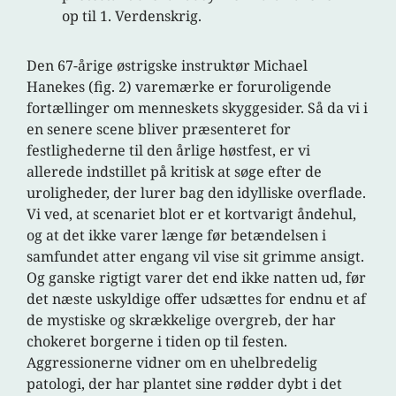
op til 1. Verdenskrig.
Den 67-årige østrigske instruktør Michael
Hanekes (fig. 2) varemærke er foruroligende
fortællinger om menneskets skyggesider. Så da vi i
en senere scene bliver præsenteret for
festlighederne til den årlige høstfest, er vi
allerede indstillet på kritisk at søge efter de
uroligheder, der lurer bag den idylliske overflade.
Vi ved, at scenariet blot er et kortvarigt åndehul,
og at det ikke varer længe før betændelsen i
samfundet atter engang vil vise sit grimme ansigt.
Og ganske rigtigt varer det end ikke natten ud, før
det næste uskyldige offer udsættes for endnu et af
de mystiske og skrækkelige overgreb, der har
chokeret borgerne i tiden op til festen.
Aggressionerne vidner om en uhelbredelig
patologi, der har plantet sine rødder dybt i det