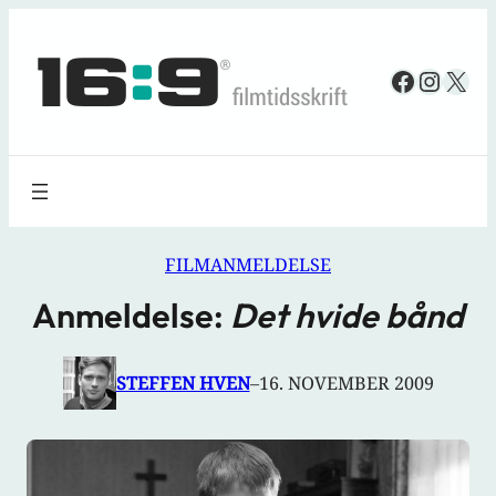
Spring
til
Faceboo
Insta
X
indhold
FILMANMELDELSE
Anmeldelse:
Det hvide bånd
STEFFEN HVEN
–
16. NOVEMBER 2009