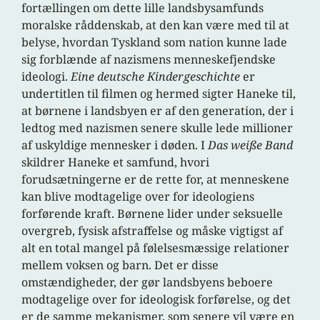
fortællingen om dette lille landsbysamfunds
moralske råddenskab, at den kan være med til at
belyse, hvordan Tyskland som nation kunne lade
sig forblænde af nazismens menneskefjendske
ideologi.
Eine deutsche Kindergeschichte
er
undertitlen til filmen og hermed sigter Haneke til,
at børnene i landsbyen er af den generation, der i
ledtog med nazismen senere skulle lede millioner
af uskyldige mennesker i døden. I
Das weiße Band
skildrer Haneke et samfund, hvori
forudsætningerne er de rette for, at menneskene
kan blive modtagelige over for ideologiens
forførende kraft. Børnene lider under seksuelle
overgreb, fysisk afstraffelse og måske vigtigst af
alt en total mangel på følelsesmæssige relationer
mellem voksen og barn. Det er disse
omstændigheder, der gør landsbyens beboere
modtagelige over for ideologisk forførelse, og det
er de samme mekanismer, som senere vil være en