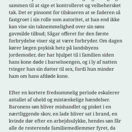
sammen til at sige et kontrolleret og velbehersket
tak. Det er pinsomt for tilskueren at se faderen så
fastgroet i sin rolle som autoritet, at han end ikke
kan vise sin taknemmelighed over sin søns
gavmilde tilbud; Sågar offeret for den første
forbrydelse viser sig at være forbryder. Om dagen
kører lægen psykisk hetz på landsbyens
jordemoder, der har hjulpet til i familien siden
hans kone døde i barselssengen, og i ly af natten
tvinger han sin datter til sex, fordi hun minder
ham om hans afdøde kone.
Efter en kortere fredsommelig periode eskalerer
antallet af uheld og mistænkelige hændelser.
Baronens søn bliver mishandlet og pisket i en
nærtliggende skov, en lade bliver sat i brand, en
kvinde dør efter en arbejdsulykke, hendes søn får
alle de resterende familiemedlemmer fyret, da