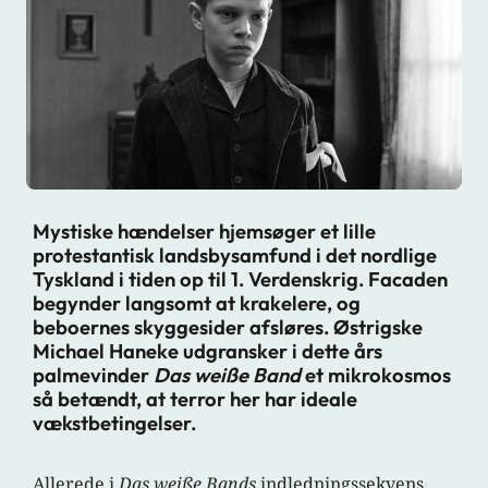
Mystiske hændelser hjemsøger et lille
protestantisk landsbysamfund i det nordlige
Tyskland i tiden op til 1. Verdenskrig. Facaden
begynder langsomt at krakelere, og
beboernes skyggesider afsløres. Østrigske
Michael Haneke udgransker i dette års
palmevinder
Das weiße Band
et mikrokosmos
så betændt, at terror her har ideale
vækstbetingelser.
Allerede i
Das weiße Bands
indledningssekvens