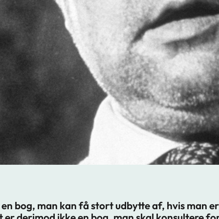
 en bog, man kan få stort udbytte af, hvis man er 
 er derimod ikke en bog, man skal konsultere for