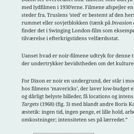
med lydfilmen i 1930’erne. Filmene afspejler en
steder fra. Truslens ’sted’ er bestemt af den he
rummet eller sovjetblokken (tænk på
Invasion 
finder det i Swinging London-film som eksemp
tilværelse i efterkrigstidens velfærdsstat.
Uanset hvad er noir-filmene udtryk for denne t
der undertrykker bevidstheden om det kulturell
For Dixon er noir en undergrund, der står i mod
hos filmens ’mavericks’, der laver low-budget e
og dårligt belyste billeder, få locations og in
Targets
(1968) (fig. 3) med blandt andre Boris K
æstetik: ingen tid, ingen penge, et lille hold, a
omkostninger; intensiteten ses på lærredet.”