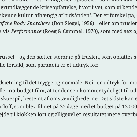
 grundlæggende kriseopfattelse, hvor livet, som vi kende
rskende kultur afhængig af ’tidsånden’. Der er forskel på,
of the Body Snatchers
(Don Siegel, 1956) – eller om trusle
elvis
Performance
(Roeg & Cammel, 1970), som med sex og
russel – og den sætter stemme på truslen, som opfattes
e forfald, som paranoia er et udtryk for.
sætning til det trygge og normale. Noir er udtryk for mod
ller no-budget film, at tendensen kommer tydeligst til ud
tens skuespil, bestemt af omstændighederne. Det sidste ka
arloff, som blev filmet på 25 dage med et budget på 130.0
rbejde til klokken lort og alligevel er resultatet mere ov