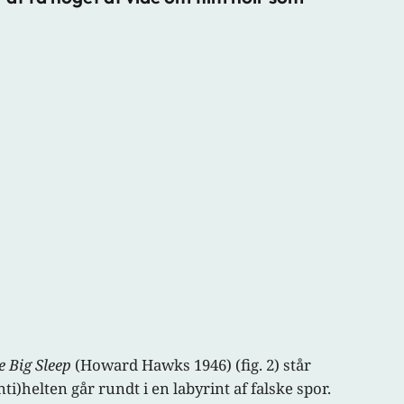
e Big Sleep
(Howard Hawks 1946) (fig. 2) står
helten går rundt i en labyrint af falske spor.