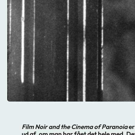
Film Noir and the Cinema of Paranoia
er
ud af, om man har fået det hele med. Det