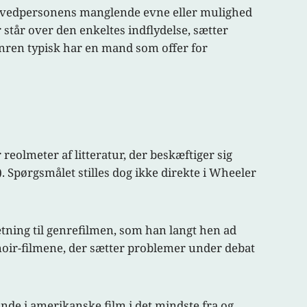
 hovedpersonens manglende evne eller mulighed
står over den enkeltes indflydelse, sætter
genren typisk har en mand som offer for
 reolmeter af litteratur, der beskæftiger sig
. Spørgsmålet stilles dog ikke direkte i Wheeler
tning til genrefilmen, som han langt hen ad
oir-filmene, der sætter problemer under debat
nde i amerikanske film i det mindste fra og