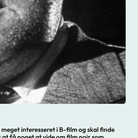
meget interesseret i B-film og skal finde
 at få noget at vide om film noir som