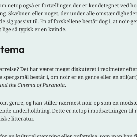
om netop også er fortællinger, der er kendetegnet ved
ng. Skæbnen eller noget, der under alle omstændigheder 
sig passivt til. En af forskellene består dog i, at noir-
lige så typisk er en kvinde.
r tema
tørrelse? Det har været meget diskuteret i reolmeter efter
pørgsmål består i, om noir er en genre eller en stil(art)
and the Cinema of Paranoia
.
t om genre, og han stiller nærmest noir op som en modsæ
de underholdning. Dette er netop i modsætningen til n
iske litteratur.
or en kulturel stemning eller opfattelse, som man kan fi