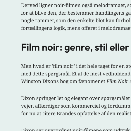
Derved ligner noir-filmen også melodramaet, s
for at blive den, der bestemmer handlingens ga
nogle rammer, som den enkelte blot kan forholde 
fortællingens logik, mens offeret i melodramaet 
Film noir: genre, stil elle
Men hvad er ’film noir’ i det hele taget for en s
med dette spørgsmål. Et af de mest vedholdende s
Winston Dixons bog om fænomenet
Film Noir 
Dixon springer let og elegant over spørgsmåle
vejen affærdiger som kommerciel og fordummen
for nu at citere Brandes opfattelse af den realist
Dixon ser overordnet noir-filmene som udtryk f