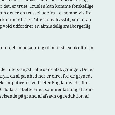
r det, er truet. Truslen kan komme forskellige
 om det er en trussel udefra – eksempelvis fra
n kommer fra en ’alternativ livsstil’, som man
 vold udfordrer en almindelig småborgerlig
 som reel i modsætning til mainstreamkulturen,
ernitets-angst i alle dens afskygninger. Det er
tryk, da al pænhed her er ofret for de grynede
n eksemplificeres ved Peter Bogdanovichs film
00 dollars. ”Dette er en sammenfatning af noir-
erbevisende på grund af afsavn og reduktion af