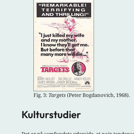
Fig. 3:
Targets
(Peter Bogdanovich, 1968).
Kulturstudier
Det er på samfundets yderside, at noir-tendensen