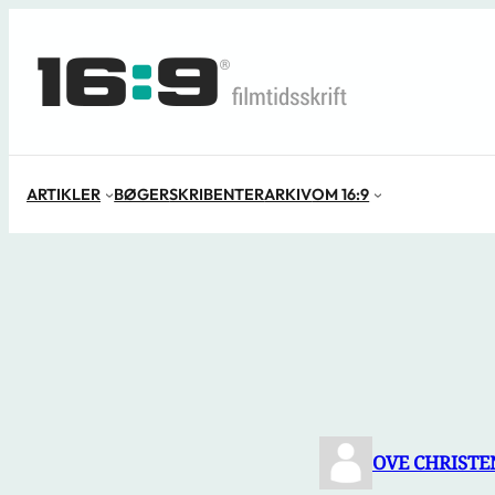
Spring
til
indhold
ARTIKLER
BØGER
SKRIBENTER
ARKIV
OM 16:9
OVE CHRISTE