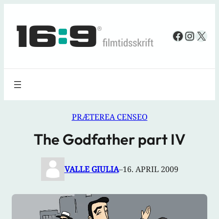
Spring
til
Faceboo
Insta
X
indhold
PRÆTEREA CENSEO
The Godfather part IV
VALLE GIULIA
–
16. APRIL 2009