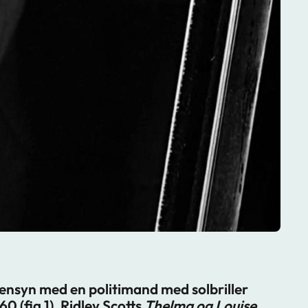
ensyn med en politimand med solbriller
60 (fig.1), Ridley Scotts
Thelma og Louise