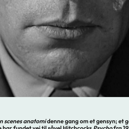
n scenes anatomi
denne gang om et gensyn; et g
 har fundet vej til såvel Hitchcocks
Psycho
fra 19