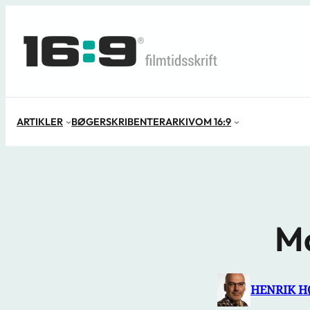
Spring
til
indhold
ARTIKLER
BØGER
SKRIBENTER
ARKIV
OM 16:9
Ma
HENRIK H