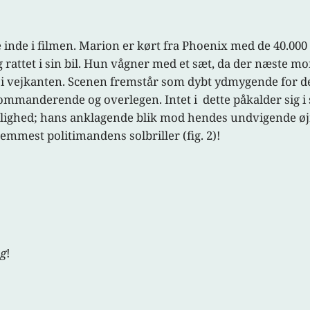
 inde i filmen. Marion er kørt fra Phoenix med de 40.000 
 rattet i sin bil. Hun vågner med et sæt, da der næste m
er i vejkanten. Scenen fremstår som dybt ydmygende for d
kommanderende og overlegen. Intet i dette påkalder sig 
ulighed; hans anklagende blik mod hendes undvigende øjne
fremmest politimandens solbriller (fig. 2)!
ng
!