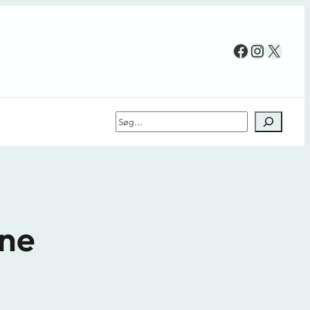
Facebook
Instag
X
Søg
rne