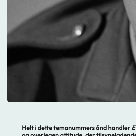
Helt i dette temanummers ånd handler
E
og overlegen attitude, der tilsyneladende