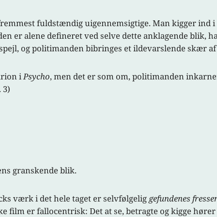
 fremmest fuldstændig uigennemsigtige. Man kigger ind i 
n er alene defineret ved selve dette anklagende blik, ha
spejl, og politimanden bibringes et ildevarslende skær a
rion i
Psycho
, men det er som om, politimanden inkarne
 3)
ens granskende blik.
s værk i det hele taget er selvfølgelig
gefundenes fresse
ske film er fallocentrisk: Det at se, betragte og kigge hø