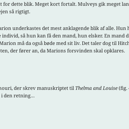
t for dette blik. Meget kort fortalt. Mulveys gik meget la
en så rigtigt.
rion underkastes det mest anklagende blik af alle. Hun h
 individ, så hun kan få den mand, hun elsker. En mand der
 Marion må da også bøde med sit liv. Det taler dog til Hitc
ten, der fører an, da Marions forsvinden skal opklares.
houri, der skrev manuskriptet til
Thelma and Louise
(fig.
r i den retning…