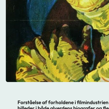
Forståelse af forholdene i filmindustrien 
billeder i både alverdens biografer og f