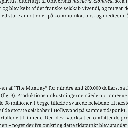
piritus, efterfulgt af Universals
musikvirksomhed
, som 
 og blev købt af det franske selskab Vivendi, og nu var d
n med store ambitioner på kommunikations- og medieomr
aven af ”The Mummy” for mindre end 200.000 dollars, så 
(fig. 3). Produktionsomkostningerne nåede op i omegnen a
8 millioner. I begge tilfælde svarede beløbene til næst
 de største selskaber i Hollywood på samme tidspunkt. De
uertallene til filmene. Der blev iværksat en omfattende 
en – noget der fra omkring dette tidspunkt blev standard