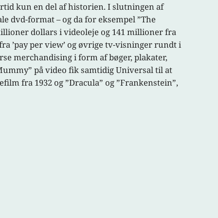
tid kun en del af historien. I slutningen af
le dvd-format – og da for eksempel ”The
ioner dollars i videoleje og 141 millioner fra
ra ’pay per view’ og øvrige tv-visninger rundt i
se merchandising i form af bøger, plakater,
Mummy” på video fik samtidig Universal til at
film fra 1932 og ”Dracula” og ”Frankenstein”,