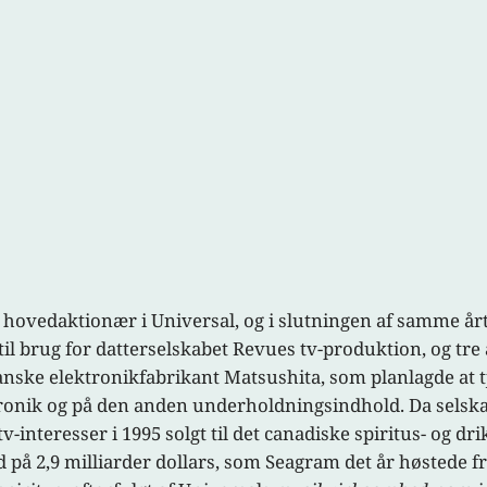
a hovedaktionær i Universal, og i slutningen af samme år
il brug for datterselskabet Revues tv-produktion, og tr
 japanske elektronikfabrikant Matsushita, som planlagde a
ronik og på den anden underholdningsindhold. Da selskab
tv-interesser i 1995 solgt til det canadiske spiritus- og 
på 2,9 milliarder dollars, som Seagram det år høstede fra