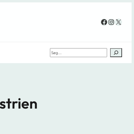
Facebook
Instag
X
Søg
strien