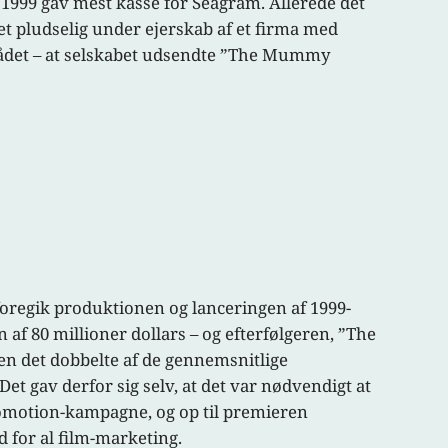
i 1999 gav mest kasse for Seagram. Allerede det
et pludselig under ejerskab af et firma med
ådet – at selskabet udsendte ”The Mummy
foregik produktionen og lanceringen af 1999-
f 80 millioner dollars – og efterfølgeren, ”The
en det dobbelte af de gennemsnitlige
t gav derfor sig selv, at det var nødvendigt at
promotion-kampagne, og op til premieren
 for al film-marketing.