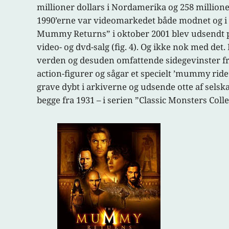
millioner dollars i Nordamerika og 258 millioner
1990’erne var videomarkedet både modnet og i 
Mummy Returns” i oktober 2001 blev udsendt på 
video- og dvd-salg (fig. 4). Og ikke nok med det
verden og desuden omfattende sidegevinster fra
action-figurer og sågar et specielt ’mummy rid
grave dybt i arkiverne og udsende otte af sels
begge fra 1931 – i serien ”Classic Monsters Coll