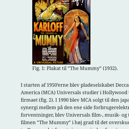
Fig. 1: Plakat til ”The Mummy” (1932).
I starten af 1950’erne blev pladeselskabet Decc
America (MCA) Universals studier i Hollywood t
firmaet (fig. 2). I 1990 blev MCA solgt til den
synergi mellem på den ene side forbrugerelekt
forventninger, blev Universals film-, musik- og 
filmen ”The Mummy” i høj grad til det overskud 