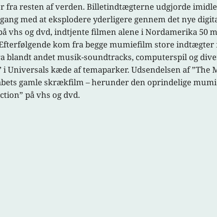
 fra resten af verden. Billetindtægterne udgjorde imidler
gang med at eksplodere yderligere gennem det nye digita
vhs og dvd, indtjente filmen alene i Nordamerika 50 mill
. Efterfølgende kom fra begge mumiefilm store indtægter f
 blandt andet musik-soundtracks, computerspil og diver
e’ i Universals kæde af temaparker. Udsendelsen af ”The 
kabets gamle skrækfilm – herunder den oprindelige mumie
ection” på vhs og dvd.