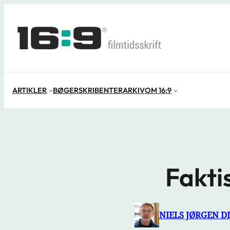
Spring
til
indhold
ARTIKLER
BØGER
SKRIBENTER
ARKIV
OM 16:9
Fakti
NIELS JØRGEN D