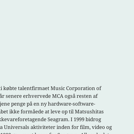
ti købte talentfirmaet Music Corporation of
e år senere erhvervede MCA også resten af
t tjene penge på en ny hardware-software-
et ikke formåede at leve op til Matsushitas
drikkevareforetagende Seagram. I 1999 bidrog
 Universals aktiviteter inden for film, video og