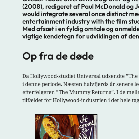
(2008), redigeret af Paul McDonald og Ja
would integrate several once distinct medi
entertainment industry with the film stud
Med afsæt i en fyldig omtale og anmeldel
vigtige kendetegn for udviklingen af d
Op fra de døde
Da Hollywood-studiet Universal udsendte ”The M
i denne periode. Næsten halvfjerds år senere l
efterfølgeren ”The Mummy Returns”. I de mellem
tilfældet for Hollywood-industrien i det hele tag