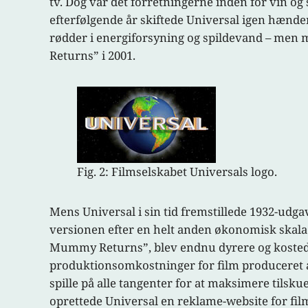
tv. Dog var det forretningerne inden for vin og s
efterfølgende år skiftede Universal igen hænder
rødder i energiforsyning og spildevand – me
Returns” i 2001.
Fig. 2: Filmselskabet Universals logo.
Mens Universal i sin tid fremstillede 1932-udg
versionen efter en helt anden økonomisk skala 
Mummy Returns”, blev endnu dyrere og kostede 9
produktionsomkostninger for film produceret af
spille på alle tangenter for at maksimere tilsk
oprettede Universal en reklame-website for film