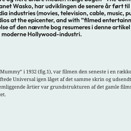
net Wasko, har udviklingen de senere år ført til 
a industries (movies, television, cable, music, pu
ios at the epicenter, and with ”filmed entertain
se af den nævnte bog resumeres i denne artikel 
en moderne Hollywood-industri.
ummy” i 1932 (fig.1), var filmen den seneste i en række
øftede Universal igen låget af det samme skrin og udsen
liggende årtier var grundstrukturen af det gamle films
et.