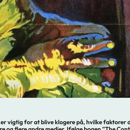
er vigtig for at blive klogere på, hvilke faktorer 
lere og flere andre medier. Ifølge bogen ”The C