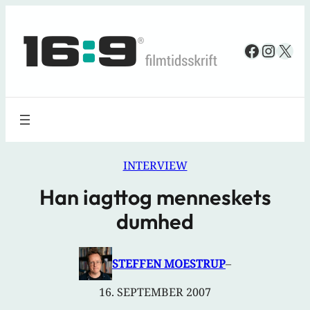
Spring
til
Faceboo
Insta
X
indhold
INTERVIEW
Han iagttog menneskets
dumhed
STEFFEN MOESTRUP
–
16. SEPTEMBER 2007