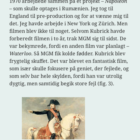
1970 arbejdede sammen på et projekt –
Napoleon
– som skulle optages i Rumænien. Jeg tog til
England til pre-production og for at vænne mig til
det. Jeg havde arbejde i New York og Zürich. Men
filmen blev ikke til noget. Selvom Kubrick havde
forberedt filmen i to år, trak MGM sig til sidst. De
var bekymrede, fordi en anden film var planlagt –
Waterloo
. Så MGM fik kolde fødder. Kubrick blev
frygtelig skuffet. Det var blevet en fantastisk film,
som især skulle fokusere på geniet, der fejlede, og
som selv bar hele skylden, fordi han var utrolig
dygtig, men samtidig begik store fejl (fig. 3).