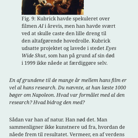
Fig. 9: Kubrick havde spekuleret over
filmen
AI
i årevis, men han havde svært
ved at skulle caste den lille dreng til
den altafgørende hovedrolle. Kubrick
udsatte projektet og lavede i stedet
Eyes
Wide Shut
, som han på grund af sin død
i 1999 ikke nåede at færdiggøre selv.
En af grundene til de mange år mellem hans film er
vel al hans research. Du nævnte, at han læste 1000
bøger om Napoleon. Hvad var formålet med al den
research? Hvad bidrog den med?
Sådan var han af natur. Han nød det. Man
sammenligner ikke kunstnere ud fra, hvordan de
nåede frem til resultatet. Vermeer, en af verdens