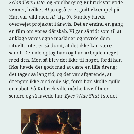
Schindlers Liste
, og Spielberg og Kubrick var gode
venner, hvilket
AI
jo også er et godt eksempel på.
Han var vild med
AI
(fig. 9). Stanley havde
overvejet projektet i årevis. Det er endnu en gang
en film om vores dårskab. Vi går så vidt som til at
anklage vores egne maskiner og myrde dem
rituelt. Intet er så dumt, at det ikke kan være
sandt. Den idé optog ham og han arbejde meget
med den. Men så blev det ikke til noget, fordi han
ikke havde det godt med at caste en lille dreng;
det tager så lang tid, og det var afgørende, at
drengen ikke ændrede sig, fordi han skulle spille
en robot. Så Kubrick ville måske lave filmen
senere og så lavede han
Eyes Wide Shut
i stedet.