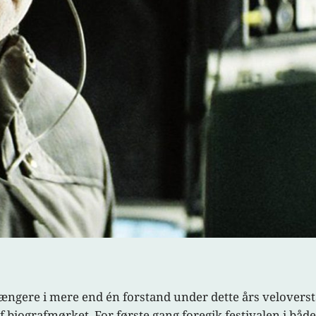
 længere i mere end én forstand under dette års velovers
 af biografmørket. For første gang foregik festivalen i 