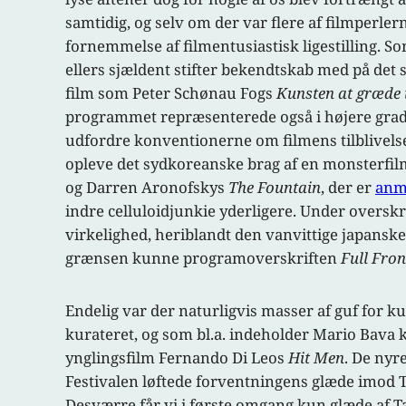
samtidig, og selv om der var flere af filmperler
fornemmelse af filmentusiastisk ligestilling. S
ellers sjældent stifter bekendtskab med på det 
film som Peter Schønau Fogs
Kunsten at græde 
programmet repræsenterede også i højere grad e
udfordre konventionerne om filmens tilblivels
opleve det sydkoreanske brag af en monsterfi
og Darren Aronofskys
The Fountain
, der er
anm
indre celluloidjunkie yderligere. Under oversk
virkelighed, heriblandt den vanvittige japansk
grænsen kunne programoverskriften
Full Fro
Endelig var der naturligvis masser af guf for k
kurateret, og som bl.a. indeholder Mario Bava
ynglingsfilm Fernando Di Leos
Hit Men
. De nyr
Festivalen løftede forventningens glæde imod 
Desværre får vi i første omgang kun glæde af 