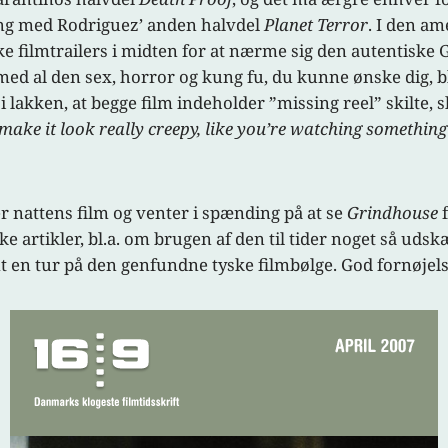
 med Rodriguez’ anden halvdel
Planet Terror
. I den a
e filmtrailers i midten for at nærme sig den autentiske 
med al den sex, horror og kung fu, du kunne ønske dig, bl
 i lakken, at begge film indeholder ”missing reel” skilte
make it look really creepy, like you’re watching somethin
er nattens film og venter i spænding på at se
Grindhouse
f
rtikler, bl.a. om brugen af den til tider noget så udskæld
 en tur på den genfundne tyske filmbølge. God fornøjel