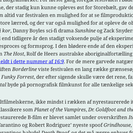
ne, der stadig kun kunne opleves øst for Storebælt, gav d
om altid var festivalen en mulighed for at se filmprodukt
store lærred, og der var også mulighed for at opleve de 
i kor
, Danny Boyles sci-fi drama
Sunshine
og Zack Snyders
nd tidligere år den stadigt voksende pulje af eksperimen
esproces og formsprog. I den blødere ende af den ekspe
lm
The Host
, Rolf de Heers australske aboriginalfortællin
eldt i dette nummer af
16:9
. For de mere garvede natgæn
riften
Borderline
viste festivalen en lang række grænsesø
e
Funky Forrest
, der efter sigende skulle være det rene, 
ntal
byde på pornografisk filmkunst for alle tænkelige sek
ultfilmelskerne, ikke mindst i rækken af nyrestaurerede 
 klassikere som
Planet of the Vampires
,
Dr. Goldfoot and th
estaurerede B-film er blevet samlet under overskriften
It
Tarantino og Robert Rodriguez’ nyeste spoof
Grindhouse
,
Tarantinos halvdel
Death Proof
, og det må ærgre enhver f