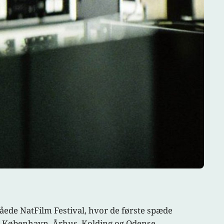
tåede NatFilm Festival, hvor de første spæde
både København, Århus, Kolding og Odense