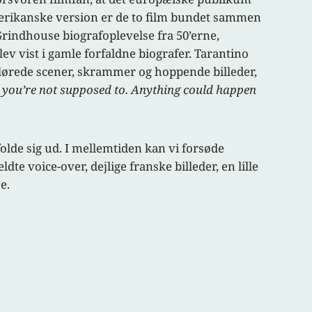
merikanske version er de to film bundet sammen
Grindhouse biografoplevelse fra 50’erne,
ev vist i gamle forfaldne biografer. Tarantino
, slørede scener, skrammer og hoppende billeder,
g you’re not supposed to. Anything could happen
olde sig ud. I mellemtiden kan vi forsøde
te voice-over, dejlige franske billeder, en lille
se.