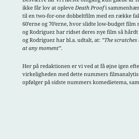
ikke får lov at opleve
Death Proof
i sammenhæng
til en two-for-one dobbeltfilm med en række fak
60’erne og 70’erne, hvor slidte low-budget film 
og Rodriguez har ridset deres nye film så hårdt
og Rodriguez har bl.a. udtalt, at:
”The scratches 
at any moment”
.
Her på redaktionen er vi ved at få øjne igen eft
virkeligheden med dette nummers filmanalytiske a
opfølger på sidste nummers komedietema, samt