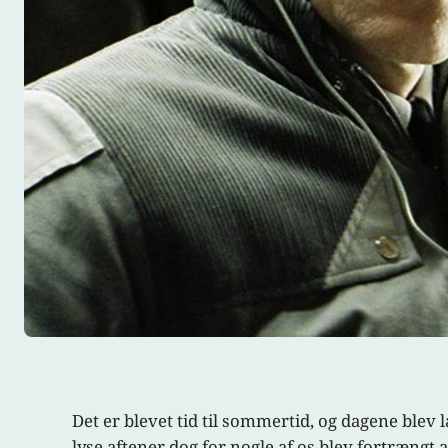
Det er blevet tid til sommertid, og dagene blev
lyse aftener dog for nogle af os blev fortrængt