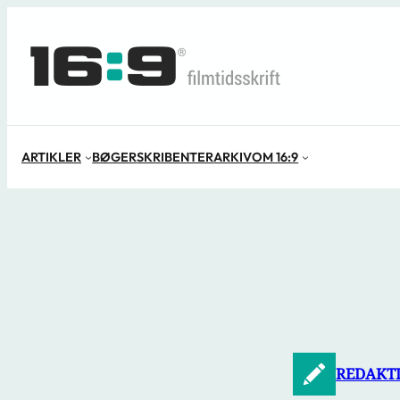
Spring
til
indhold
ARTIKLER
BØGER
SKRIBENTER
ARKIV
OM 16:9
REDAKT