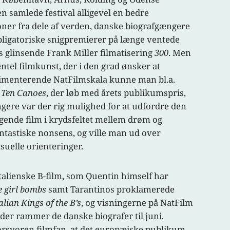
en samlede festival alligevel en bedre
ioner fra dele af verden, danske biografgængere
obligatoriske snigpremierer på længe ventede
 glinsende Frank Miller filmatisering
300
. Men
tel filmkunst, der i den grad ønsker at
rimenterende NatFilmskala kunne man bl.a.
g
Ten Canoes
, der løb med årets publikumspris,
gere var der rig mulighed for at udfordre den
gende film i krydsfeltet mellem drøm og
fantastiske nonsens, og ville man ud over
suelle orienteringer.
italienske B-film, som Quentin himself har
e girl bombs
samt Tarantinos proklamerede
alian Kings of the B’s
, og visningerne på NatFilm
 der rammer de danske biografer til juni.
orsvoren filmfan, at det europæiske publikum