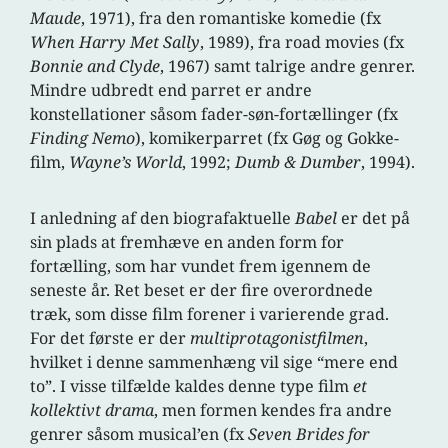
Maude
, 1971), fra den romantiske komedie (fx
When Harry Met Sally
, 1989), fra road movies (fx
Bonnie and Clyde
, 1967) samt talrige andre genrer.
Mindre udbredt end parret er andre
konstellationer såsom fader-søn-fortællinger (fx
Finding
Nemo
), komikerparret (fx Gøg og Gokke-
film,
Wayne’s World
, 1992;
Dumb & Dumber
, 1994).
I anledning af den biografaktuelle
Babel
er det på
sin plads at fremhæve en anden form for
fortælling, som har vundet frem igennem de
seneste år. Ret beset er der fire overordnede
træk, som disse film forener i varierende grad.
For det første er der
multiprotagonistfilmen
,
hvilket i denne sammenhæng vil sige “mere end
to”. I visse tilfælde kaldes denne type film
et
kollektivt drama
, men formen kendes fra andre
genrer såsom musical’en (fx
Seven Brides for