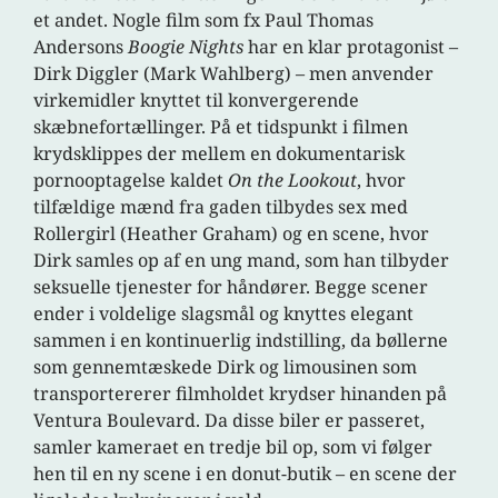
et andet. Nogle film som fx Paul Thomas
Andersons
Boogie Nights
har en klar protagonist –
Dirk Diggler (Mark Wahlberg) – men anvender
virkemidler knyttet til konvergerende
skæbnefortællinger. På et tidspunkt i filmen
krydsklippes der mellem en dokumentarisk
pornooptagelse kaldet
On the Lookout
, hvor
tilfældige mænd fra gaden tilbydes sex med
Rollergirl (Heather Graham) og en scene, hvor
Dirk samles op af en ung mand, som han tilbyder
seksuelle tjenester for håndører. Begge scener
ender i voldelige slagsmål og knyttes elegant
sammen i en kontinuerlig indstilling, da bøllerne
som gennemtæskede Dirk og limousinen som
transportererer filmholdet krydser hinanden på
Ventura Boulevard. Da disse biler er passeret,
samler kameraet en tredje bil op, som vi følger
hen til en ny scene i en donut-butik – en scene der