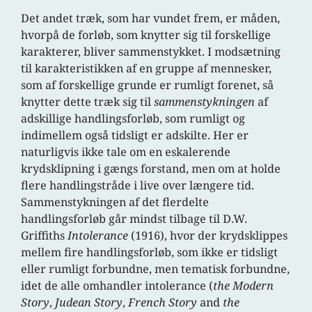
Det andet træk, som har vundet frem, er måden,
hvorpå de forløb, som knytter sig til forskellige
karakterer, bliver sammenstykket. I modsætning
til karakteristikken af en gruppe af mennesker,
som af forskellige grunde er rumligt forenet, så
knytter dette træk sig til
sammenstykningen
af
adskillige handlingsforløb, som rumligt og
indimellem også tidsligt er adskilte. Her er
naturligvis ikke tale om en eskalerende
krydsklipning i gængs forstand, men om at holde
flere handlingstråde i live over længere tid.
Sammenstykningen af det flerdelte
handlingsforløb går mindst tilbage til D.W.
Griffiths
Intolerance
(1916), hvor der krydsklippes
mellem fire handlingsforløb, som ikke er tidsligt
eller rumligt forbundne, men tematisk forbundne,
idet de alle omhandler intolerance (
the Modern
Story
,
Judean Story
,
French Story
and
the