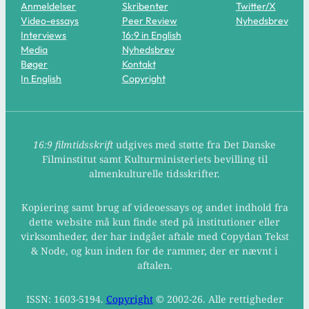
Anmeldelser
Skribenter
Twitter/X
Video-essays
Peer Review
Nyhedsbrev
Interviews
16:9 in English
Media
Nyhedsbrev
Bøger
Kontakt
In English
Copyright
16:9 filmtidsskrift
udgives med støtte fra Det Danske
Filminstitut samt Kulturministeriets bevilling til
almenkulturelle tidsskrifter.
Kopiering samt brug af videoessays og andet indhold fra
dette website må kun finde sted på institutioner eller
virksomheder, der har indgået aftale med Copydan Tekst
& Node, og kun inden for de rammer, der er nævnt i
aftalen.
ISSN: 1603-5194.
Copyright
© 2002-26. Alle rettigheder