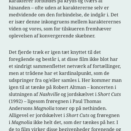
karakterer forbindes på kryds og tværs af
hinanden – ofte uden at karaktererne selv er
medvidende om den forbindelse, de indgår i. Det
er især denne inkongruens mellem karakterernes
viden og vores, som for tilskueren fremhæver
oplevelsen af konvergerende skæbner.
Det fjerde træk er igen tæt knyttet til det
foregående og består i, at disse film ikke blot har
et sindrigt sammenflettet netværk af fortællinger,
men at trådene har et kardinalpunkt, som de
udspringer fra og/eller samles i. Her kommer man
igen til at tænke på Robert Altman – koncerten i
slutningen af
Nashville
og jordskælvet i
Short Cuts
(1992) – ligesom frøregnen i Paul Thomas
Andersons
Magnolia
toner op på nethinden.
Alligevel er jordskælvet i
Short Cuts
og frøregnen
i
Magnolia
ikke helt det, som der tænkes på her. I
de to film virker disse begivenheder forenende og