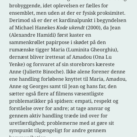
brobyggende, idet oplevelsen er fælles for
ensemblet, men uden at der er fysisk proksimitet.
Derimod så er der et kardinalpunkt i begyndelsen
af Michael Hanekes
Kode ukendt
(2000), da Jean
(Alexandre Hamidi) først kaster en
sammenkrøllet papirpose i skødet på den
rumænske tigger Maria (Luminita Gheorghiu),
dernæst bliver irettesat af Amadou (Ona Lu
Yenke) og forsvaret af sin storebrors kæreste
Anne (Juliette Binoche). Ikke alene forener denne
ene handling forløbene knyttet til Maria, Amadou,
Anne og Georges samt til Jean og hans far, den
sætter også flere af filmens væsentligste
problematikker på spidsen: empati, respekt og
forståelse over for andre; at tage ansvar og
gennem aktiv handling træde ind over for
uretfærdighed; problemerne med at gøre sit
synspunkt tilgængeligt for andre gennem