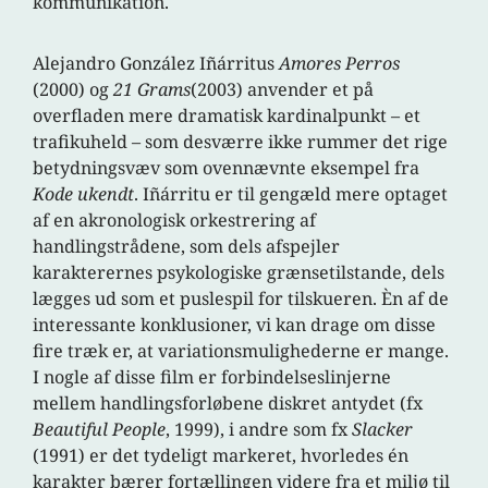
kommunikation.
Alejandro González Iñárritus
Amores Perros
(2000) og
21 Grams
(2003) anvender et på
overfladen mere dramatisk kardinalpunkt – et
trafikuheld – som desværre ikke rummer det rige
betydningsvæv som ovennævnte eksempel fra
Kode ukendt
. Iñárritu er til gengæld mere optaget
af en akronologisk orkestrering af
handlingstrådene, som dels afspejler
karakterernes psykologiske grænsetilstande, dels
lægges ud som et puslespil for tilskueren. Èn af de
interessante konklusioner, vi kan drage om disse
fire træk er, at variationsmulighederne er mange.
I nogle af disse film er forbindelseslinjerne
mellem handlingsforløbene diskret antydet (fx
Beautiful People
, 1999), i andre som fx
Slacker
(1991) er det tydeligt markeret, hvorledes én
karakter bærer fortællingen videre fra et miljø til