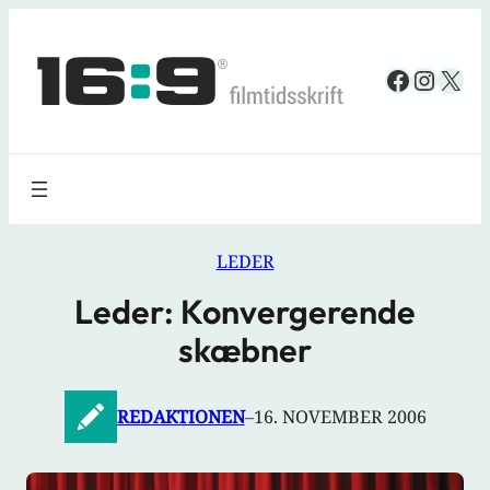
Spring
til
Faceboo
Insta
X
indhold
LEDER
Leder: Konvergerende
skæbner
REDAKTIONEN
–
16. NOVEMBER 2006