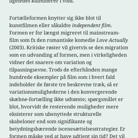
ligeledes kulminerer i vold.
Fortælleformen knytter sig ikke blot til
kunstfilmen eller såkaldte
independent film
.
Formen er for længst migreret til mainstream-
film som fx den romantiske komedie
Love Actually
(2003). Kritiske røster vil givetvis se den migration
som en udvanding af formen, men i virkeligheden
vidner det snarere om variation og
tilpasningsevne. Trods de efterhånden mange
hundrede eksempler på film som i hvert fald
indeholder de første tre beskrevne træk, så er
variationsmulighederne i den konvergerende
skæbne-fortælling ikke udtømte; spørgsmålet er
blot, hvorvidt de resterende muligheder mere
eksisterer som ubenyttede strukturelle
skabeloner end som signifikante og
betydningsbærende iscenesættelsesstrategier. Er
formen måske ved at have udtjent sin tid? Det vil