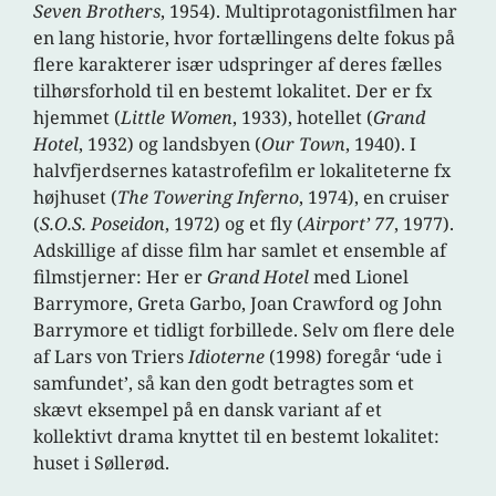
Seven Brothers
, 1954). Multiprotagonistfilmen har
en lang historie, hvor fortællingens delte fokus på
flere karakterer især udspringer af deres fælles
tilhørsforhold til en bestemt lokalitet. Der er fx
hjemmet (
Little Women
, 1933), hotellet (
Grand
Hotel
, 1932) og landsbyen (
Our Town
, 1940). I
halvfjerdsernes katastrofefilm er lokaliteterne fx
højhuset (
The Towering Inferno
, 1974), en cruiser
(
S.O.S. Poseidon
, 1972) og et fly (
Airport’ 77
, 1977).
Adskillige af disse film har samlet et ensemble af
filmstjerner: Her er
Grand Hotel
med Lionel
Barrymore, Greta Garbo, Joan Crawford og John
Barrymore et tidligt forbillede. Selv om flere dele
af Lars von Triers
Idioterne
(1998) foregår ‘ude i
samfundet’, så kan den godt betragtes som et
skævt eksempel på en dansk variant af et
kollektivt drama knyttet til en bestemt lokalitet:
huset i Søllerød.