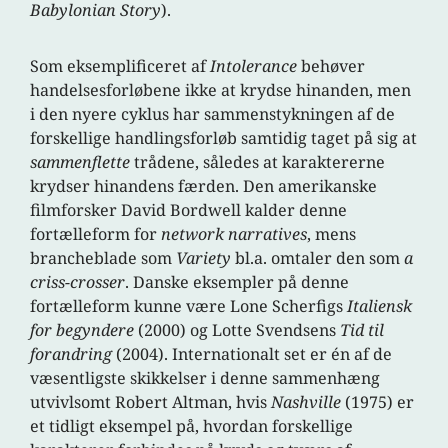
Babylonian Story
).
Som eksemplificeret af
Intolerance
behøver
handelsesforløbene ikke at krydse hinanden, men
i den nyere cyklus har sammenstykningen af de
forskellige handlingsforløb samtidig taget på sig at
sammenflette
trådene, således at karaktererne
krydser hinandens færden. Den amerikanske
filmforsker David Bordwell kalder denne
fortælleform for
network narratives
, mens
brancheblade som
Variety
bl.a. omtaler den som
a
criss-crosser
. Danske eksempler på denne
fortælleform kunne være Lone Scherfigs
Italiensk
for begyndere
(2000) og Lotte Svendsens
Tid til
forandring
(2004). Internationalt set er én af de
væsentligste skikkelser i denne sammenhæng
utvivlsomt Robert Altman, hvis
Nashville
(1975) er
et tidligt eksempel på, hvordan forskellige