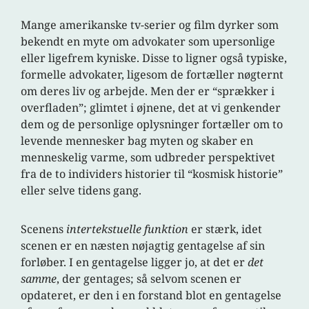
Mange amerikanske tv-serier og film dyrker som
bekendt en myte om advokater som upersonlige
eller ligefrem kyniske. Disse to ligner også typiske,
formelle advokater, ligesom de fortæller nøgternt
om deres liv og arbejde. Men der er “sprækker i
overfladen”; glimtet i øjnene, det at vi genkender
dem og de personlige oplysninger fortæller om to
levende mennesker bag myten og skaber en
menneskelig varme, som udbreder perspektivet
fra de to individers historier til “kosmisk historie”
eller selve tidens gang.
Scenens
intertekstuelle funktion
er stærk, idet
scenen er en næsten nøjagtig gentagelse af sin
forløber. I en gentagelse ligger jo, at det er
det
samme
,
der gentages; så selvom scenen er
opdateret, er den i en forstand blot en gentagelse