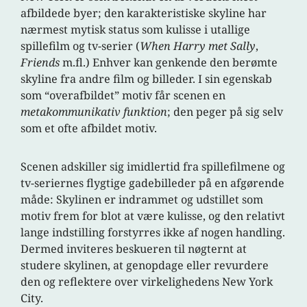
afbildede byer; den karakteristiske skyline har
nærmest mytisk status som kulisse i utallige
spillefilm og tv-serier (
When Harry met Sally
,
Friends
m.fl.) Enhver kan genkende den berømte
skyline fra andre film og billeder. I sin egenskab
som “overafbildet” motiv
får scenen en
metakommunikativ funktion
; den peger på sig selv
som et ofte afbildet motiv.
Scenen adskiller sig imidlertid fra spillefilmene og
tv-seriernes flygtige gadebilleder på en afgørende
måde: Skylinen er indrammet og udstillet som
motiv frem for blot at være kulisse, og den relativt
lange indstilling forstyrres ikke af nogen handling.
Dermed inviteres beskueren til nøgternt at
studere skylinen, at genopdage eller revurdere
den og reflektere over virkelighedens New York
City.