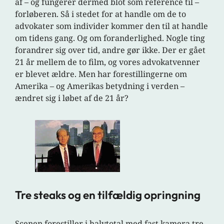
af – og fungerer dermed blot som reference til –
forløberen. Så i stedet for at handle om de to
advokater som individer kommer den til at handle
om tidens gang. Og om foranderlighed. Nogle ting
forandrer sig over tid, andre gør ikke. Der er gået
21 år mellem de to film, og vores advokatvenner
er blevet ældre. Men har forestillingerne om
Amerika – og Amerikas betydning i verden –
ændret sig i løbet af de 21 år?
Tre steaks og en tilfældig opringning
Scenen forestiller i halvtotal med fast kamera tre