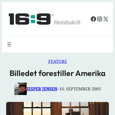
Spring
til
Faceboo
Insta
X
indhold
FEATURE
Billedet forestiller Amerika
JESPER JENSEN
–
16. SEPTEMBER 2005