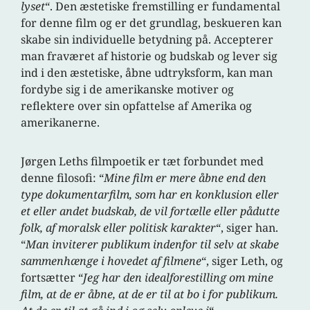
lyset
“. Den æstetiske fremstilling er fundamental
for denne film og er det grundlag, beskueren kan
skabe sin individuelle betydning på. Accepterer
man fraværet af historie og budskab og lever sig
ind i den æstetiske, åbne udtryksform, kan man
fordybe sig i de amerikanske motiver og
reflektere over sin opfattelse af Amerika og
amerikanerne.
Jørgen Leths filmpoetik er tæt forbundet med
denne filosofi: “
Mine film er mere åbne end den
type dokumentarfilm, som har en konklusion eller
et eller andet budskab, de vil fortælle eller pådutte
folk, af moralsk eller politisk karakter
“, siger han.
“
Man inviterer publikum indenfor til selv at skabe
sammenhænge i hovedet af filmene
“, siger Leth, og
fortsætter “
Jeg har den idealforestilling om mine
film, at de er åbne, at de er til at bo i for publikum.