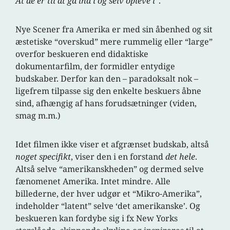
At de er til at gå ind i og selv opleve i
“.
Nye Scener fra Amerika er med sin åbenhed og sit
æstetiske “overskud” mere rummelig eller “large”
overfor beskueren end didaktiske
dokumentarfilm, der formidler entydige
budskaber. Derfor kan den – paradoksalt nok –
ligefrem tilpasse sig den enkelte beskuers åbne
sind, afhængig af hans forudsætninger (viden,
smag m.m.)
Idet filmen ikke viser et afgrænset budskab, altså
noget specifikt
, viser den i en forstand
det hele
.
Altså selve “amerikanskheden” og dermed selve
fænomenet Amerika. Intet mindre. Alle
billederne, der hver udgør et “Mikro-Amerika”,
indeholder “latent” selve ‘det amerikanske’. Og
beskueren kan fordybe sig i fx New Yorks