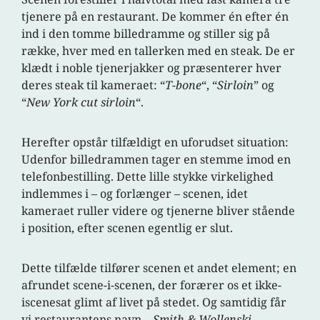
tjenere på en restaurant. De kommer én efter én
ind i den tomme billedramme og stiller sig på
række, hver med en tallerken med en steak. De er
klædt i noble tjenerjakker og præsenterer hver
deres steak til kameraet: “
T-bone
“, “
Sirloin
” og
“
New York cut sirloin
“.
Herefter opstår tilfældigt en uforudset situation:
Udenfor billedrammen tager en stemme imod en
telefonbestilling. Dette lille stykke virkelighed
indlemmes i – og forlænger – scenen, idet
kameraet ruller videre og tjenerne bliver stående
i position, efter scenen egentlig er slut.
Dette tilfælde tilfører scenen et andet element; en
afrundet scene-i-scenen, der forærer os et ikke-
iscenesat glimt af livet på stedet. Og samtidig får
vi restaurantens navn –
Smith & Wollenski
.