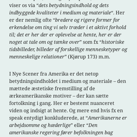
viser os via “
dets betydningsindhold og dets
indbyggede kvaliteter i medium og materiale
“. Her
er der nemlig ofte “
bredere og rigere former for
erkendelse om ting vi selv træder i et aktivt forhold
til; det er her der er oplevelse at hente, her er der
noget at tale om og tænke over
” som fx “
historiske
tidsbilleder, billeder af forskellige mennesketyper og
menneskelige relationer
” (Kjørup 173) m.m.
I Nye Scener fra Amerika er det netop
betydningsindholdet i medium og materiale – den
mættede æstetiske fremstilling af de
ærkeamerikanske motiver – der kan sætte
fortolkning i gang. Her er bestemt nuanceret
viden og indsigt at hente. Og mere end hvis fx en
speak entydigt konkluderede, at “
Amerikanerne er
arbejdsomme og hæderlige
” eller “
Den
amerikanske regering fører befolkningen bag