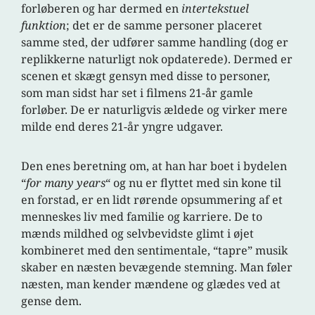
forløberen og har dermed en
intertekstuel
funktion
; det er de samme personer placeret
samme sted, der udfører samme handling (dog er
replikkerne naturligt nok opdaterede). Dermed er
scenen et skægt gensyn med disse to personer,
som man sidst har set i filmens 21-år gamle
forløber. De er naturligvis ældede og virker mere
milde end deres 21-år yngre udgaver.
Den enes beretning om, at han har boet i bydelen
“
for many years
“
og nu er flyttet med sin kone til
en forstad, er en lidt rørende opsummering af et
menneskes liv med familie og karriere. De to
mænds mildhed og selvbevidste glimt i øjet
kombineret med den sentimentale, “tapre” musik
skaber en næsten bevægende stemning. Man føler
næsten, man kender mændene og glædes ved at
gense dem.