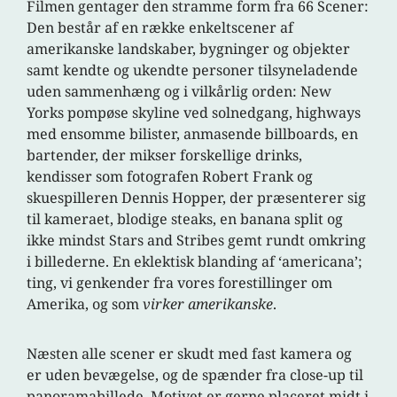
Filmen gentager den stramme form fra 66 Scener:
Den består af en række enkeltscener af
amerikanske landskaber, bygninger og objekter
samt kendte og ukendte personer tilsyneladende
uden sammenhæng og i vilkårlig orden: New
Yorks pompøse skyline ved solnedgang, highways
med ensomme bilister, anmasende billboards, en
bartender, der mikser forskellige drinks,
kendisser som fotografen Robert Frank og
skuespilleren Dennis Hopper, der præsenterer sig
til kameraet, blodige steaks, en banana split og
ikke mindst Stars and Stribes gemt rundt omkring
i billederne. En eklektisk blanding af ‘americana’;
ting, vi genkender fra vores forestillinger om
Amerika, og
som
virker amerikanske
.
Næsten alle scener er skudt med fast kamera og
er uden bevægelse, og de spænder fra close-up til
panoramabillede. Motivet er gerne placeret midt i