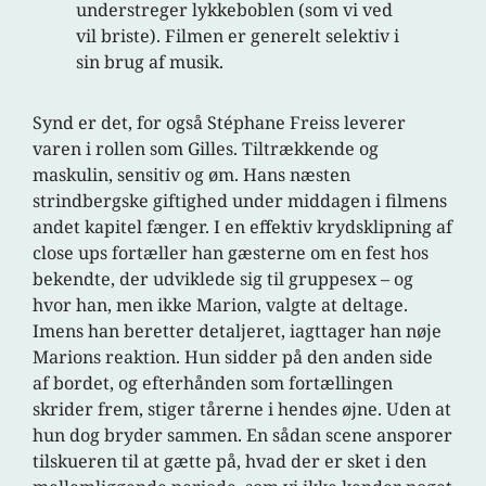
understreger lykkeboblen (som vi ved
vil briste). Filmen er generelt selektiv i
sin brug af musik.
Synd er det, for også Stéphane Freiss leverer
varen i rollen som Gilles. Tiltrækkende og
maskulin, sensitiv og øm. Hans næsten
strindbergske giftighed under middagen i filmens
andet kapitel fænger. I en effektiv krydsklipning af
close ups fortæller han gæsterne om en fest hos
bekendte, der udviklede sig til gruppesex – og
hvor han, men ikke Marion, valgte at deltage.
Imens han beretter detaljeret, iagttager han nøje
Marions reaktion. Hun sidder på den anden side
af bordet, og efterhånden som fortællingen
skrider frem, stiger tårerne i hendes øjne. Uden at
hun dog bryder sammen. En sådan scene ansporer
tilskueren til at gætte på, hvad der er sket i den