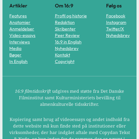
Artikler
Om 16:9
Følg os
Features
Profil og historie
Facebook
Anatomier
Redaktion
Instagram
Anmeldelser
Skribenter
Twitter/X
Video-essays
Peer Review
Nyhedsbrev
Interviews
16:9 in English
Media
Nyhedsbrev
Bøger
Kontakt
In English
Copyright
16:9 filmtidsskrift
udgives med støtte fra Det Danske
Filminstitut samt Kulturministeriets bevilling til
almenkulturelle tidsskrifter.
Kopiering samt brug af videoessays og andet indhold fra
dette website må kun finde sted på institutioner eller
virksomheder, der har indgået aftale med Copydan Tekst
& Node, og kun inden for de rammer, der er nævnt i