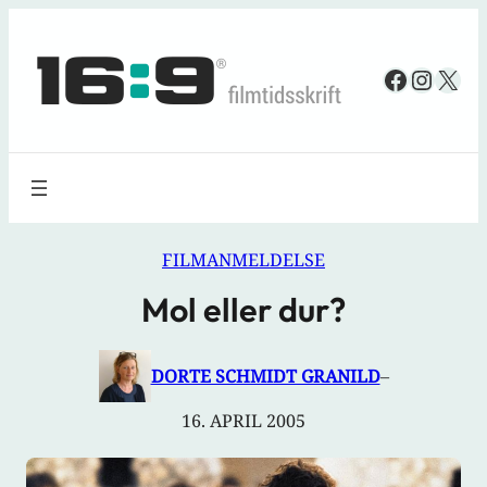
Spring
til
Faceboo
Insta
X
indhold
FILMANMELDELSE
Mol eller dur?
DORTE SCHMIDT GRANILD
–
16. APRIL 2005