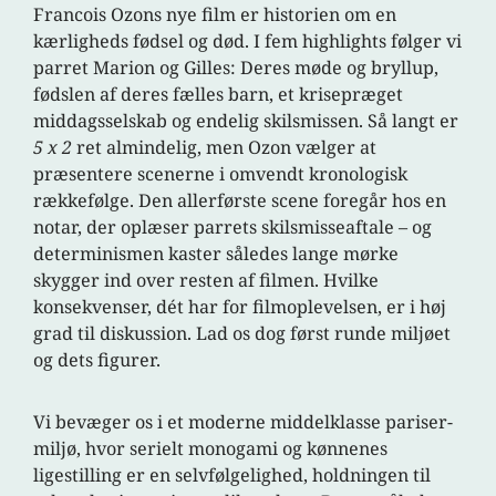
Francois Ozons nye film er historien om en
kærligheds fødsel og død. I fem highlights følger vi
parret Marion og Gilles: Deres møde og bryllup,
fødslen af deres fælles barn, et krisepræget
middagsselskab og endelig skilsmissen. Så langt er
5 x 2
ret almindelig, men Ozon vælger at
præsentere scenerne i omvendt kronologisk
rækkefølge. Den allerførste scene foregår hos en
notar, der oplæser parrets skilsmisseaftale – og
determinismen kaster således lange mørke
skygger ind over resten af filmen. Hvilke
konsekvenser, dét har for filmoplevelsen, er i høj
grad til diskussion. Lad os dog først runde miljøet
og dets figurer.
Vi bevæger os i et moderne middelklasse pariser-
miljø, hvor serielt monogami og kønnenes
ligestilling er en selvfølgelighed, holdningen til