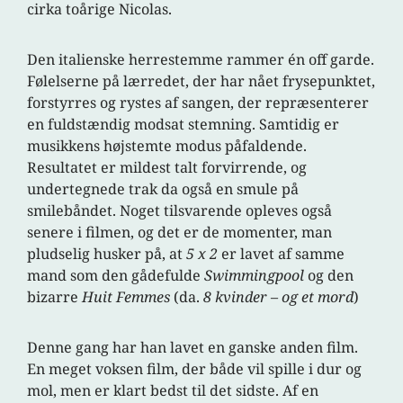
cirka toårige Nicolas.
Den italienske herrestemme rammer én off garde.
Følelserne på lærredet, der har nået frysepunktet,
forstyrres og rystes af sangen, der repræsenterer
en fuldstændig modsat stemning. Samtidig er
musikkens højstemte modus påfaldende.
Resultatet er mildest talt forvirrende, og
undertegnede trak da også en smule på
smilebåndet. Noget tilsvarende opleves også
senere i filmen, og det er de momenter, man
pludselig husker på, at
5 x 2
er lavet af samme
mand som den gådefulde
Swimmingpool
og den
bizarre
Huit Femmes
(da.
8 kvinder – og et mord
)
Denne gang har han lavet en ganske anden film.
En meget voksen film, der både vil spille i dur og
mol, men er klart bedst til det sidste. Af en