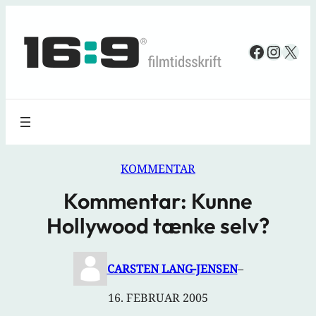
Spring
til
Faceboo
Insta
X
indhold
KOMMENTAR
Kommentar: Kunne
Hollywood tænke selv?
CARSTEN LANG-JENSEN
–
16. FEBRUAR 2005