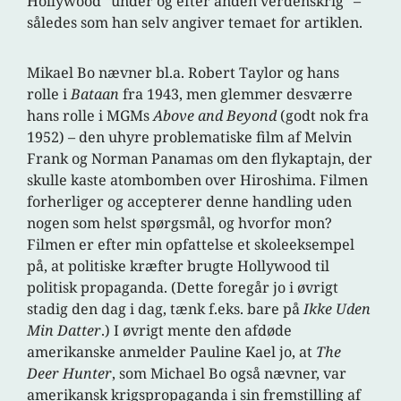
Hollywood “under og efter anden verdenskrig” –
således som han selv angiver temaet for artiklen.
Mikael Bo nævner bl.a. Robert Taylor og hans
rolle i
Bataan
fra 1943, men glemmer desværre
hans rolle i MGMs
Above and Beyond
(godt nok fra
1952) – den uhyre problematiske film af Melvin
Frank og Norman Panamas om den flykaptajn, der
skulle kaste atombomben over Hiroshima. Filmen
forherliger og accepterer denne handling uden
nogen som helst spørgsmål, og hvorfor mon?
Filmen er efter min opfattelse et skoleeksempel
på, at politiske kræfter brugte Hollywood til
politisk propaganda. (Dette foregår jo i øvrigt
stadig den dag i dag, tænk f.eks. bare på
Ikke Uden
Min Datter
.) I øvrigt mente den afdøde
amerikanske anmelder Pauline Kael jo, at
The
Deer Hunter
, som Michael Bo også nævner, var
amerikansk krigspropaganda i sin fremstilling af