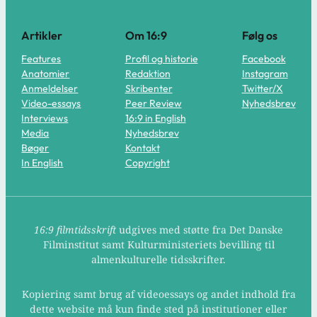
Artikler
Om 16:9
Følg os
Features
Profil og historie
Facebook
Anatomier
Redaktion
Instagram
Anmeldelser
Skribenter
Twitter/X
Video-essays
Peer Review
Nyhedsbrev
Interviews
16:9 in English
Media
Nyhedsbrev
Bøger
Kontakt
In English
Copyright
16:9 filmtidsskrift
udgives med støtte fra Det Danske
Filminstitut samt Kulturministeriets bevilling til
almenkulturelle tidsskrifter.
Kopiering samt brug af videoessays og andet indhold fra
dette website må kun finde sted på institutioner eller