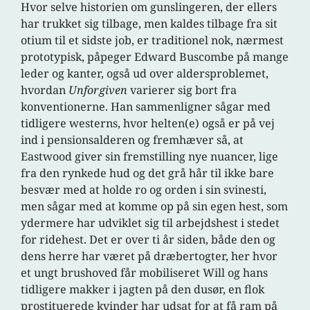
Hvor selve historien om gunslingeren, der ellers
har trukket sig tilbage, men kaldes tilbage fra sit
otium til et sidste job, er traditionel nok, nærmest
prototypisk, påpeger Edward Buscombe på mange
leder og kanter, også ud over aldersproblemet,
hvordan
Unforgiven
varierer sig bort fra
konventionerne. Han sammenligner sågar med
tidligere westerns, hvor helten(e) også er på vej
ind i pensionsalderen og fremhæver så, at
Eastwood giver sin fremstilling nye nuancer, lige
fra den rynkede hud og det grå hår til ikke bare
besvær med at holde ro og orden i sin svinesti,
men sågar med at komme op på sin egen hest, som
ydermere har udviklet sig til arbejdshest i stedet
for ridehest. Det er over ti år siden, både den og
dens herre har været på dræbertogter, her hvor
et ungt brushoved får mobiliseret Will og hans
tidligere makker i jagten på den dusør, en flok
prostituerede kvinder har udsat for at få ram på