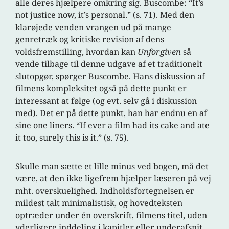
alle deres hjælpere omkring sig. Buscombe: “It’s
not justice now, it’s personal.” (s. 71). Med den
klarøjede venden vrangen ud på mange
genretræk og kritiske revision af dens
voldsfremstilling, hvordan kan
Unforgiven
så
vende tilbage til denne udgave af et traditionelt
slutopgør, spørger Buscombe. Hans diskussion af
filmens kompleksitet også på dette punkt er
interessant at følge (og evt. selv gå i diskussion
med). Det er på dette punkt, han har endnu en af
sine one liners. “If ever a film had its cake and ate
it too, surely this is it.” (s. 75).
Skulle man sætte et lille minus ved bogen, må det
være, at den ikke ligefrem hjælper læseren på vej
mht. overskuelighed. Indholdsfortegnelsen er
mildest talt minimalistisk, og hovedteksten
optræder under én overskrift, filmens titel, uden
yderligere inddeling i kapitler eller underafsnit.