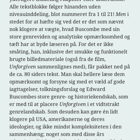
Alle tekstblokke følger hinanden uden
niveauinddeling, blot nummeret fra 1 til 21!
Men
i
stedet for at hæfte sig ved det er det som nævnt
nok klogere at vægte, hvad Buscombe med sin
store genreviden og analytiske opmærksomhed og
tæft har at byde læseren på. For det er ikke
småting, han, inklusive det smukke og funktionelt
brugte billedmateriale (også fra de film,
Unforgiven
sammenlignes med), får pakket ned på
de ca. 80 siders tekst. Man skal hellere læse dem
opmærksomt og forsyne sig med et væld af gode
iagttagelser, tolkningsforslag og Edward
Buscombes store genre- og historiekendskab, som
er med til at placere
Unforgiven
i et vidtstrakt
genrelandskab. Som desuden kan gøre én lidt
klogere på USA, amerikanerne og deres
ideologier, og ikke mindst kompleksiteten i den
sammenhæng; noget som med disse års