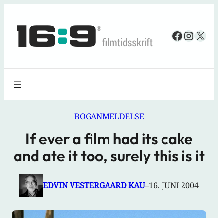
Spring
til
Faceboo
Insta
X
indhold
BOGANMELDELSE
If ever a film had its cake
and ate it too, surely this is it
EDVIN VESTERGAARD KAU
–
16. JUNI 2004