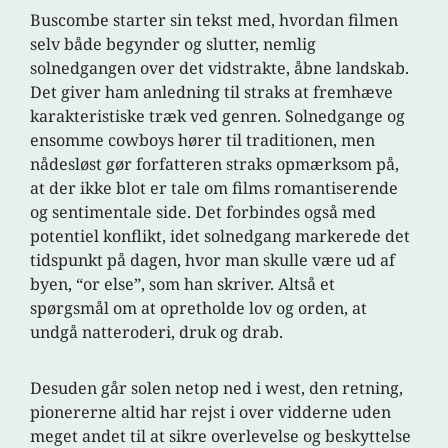
Buscombe starter sin tekst med, hvordan filmen
selv både begynder og slutter, nemlig
solnedgangen over det vidstrakte, åbne landskab.
Det giver ham anledning til straks at fremhæve
karakteristiske træk ved genren. Solnedgange og
ensomme cowboys hører til traditionen, men
nådesløst gør forfatteren straks opmærksom på,
at der ikke blot er tale om films romantiserende
og sentimentale side. Det forbindes også med
potentiel konflikt, idet solnedgang markerede det
tidspunkt på dagen, hvor man skulle være ud af
byen, “or else”, som han skriver. Altså et
spørgsmål om at opretholde lov og orden, at
undgå natteroderi, druk og drab.
Desuden går solen netop ned i west, den retning,
pionererne altid har rejst i over vidderne uden
meget andet til at sikre overlevelse og beskyttelse