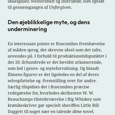
skuespiller, westernhelt og instruktør, som optakt
til gennemgangen af
Unforgiven
.
Den øjeblikkelige myte, og dens
underminering
En interessant pointe er Buscombes fremhævelse
af måden sprog, det skrevne såvel som det talte,
anvendes på. I forhold til produktionstidspunktet i
det 20. århundrede er det bevidst arkaiserende,
som led i genre- og myteforvaltning. Og blandt
filmens figurer er det ligeledes en del af deres
selvopfattelse og -fremstilling over for andre.
Særlig tilspidses det i Buscombes præcise
redegørelse for, hvorledes skribenten W. W.
Beauchamps tilstedeværelse i Big Whiskey som
krønikeskriver gør specielt sheriffen Little Bill
Daggett til noget nær en talende
dime novel
,