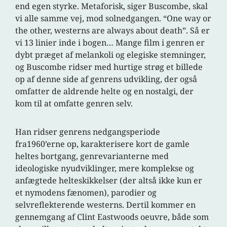
end egen styrke. Metaforisk, siger Buscombe, skal
vi alle samme vej, mod solnedgangen. “One way or
the other, westerns are always about death”. Så er
vi 13 linier inde i bogen… Mange film i genren er
dybt præget af melankoli og elegiske stemninger,
og Buscombe ridser med hurtige strøg et billede
op af denne side af genrens udvikling, der også
omfatter de aldrende helte og en nostalgi, der
kom til at omfatte genren selv.
Han ridser genrens nedgangsperiode
fra1960’erne op, karakterisere kort de gamle
heltes bortgang, genrevarianterne med
ideologiske nyudviklinger, mere komplekse og
anfægtede helteskikkelser (der altså ikke kun er
et nymodens fænomen), parodier og
selvreflekterende westerns. Dertil kommer en
gennemgang af Clint Eastwoods oeuvre, både som