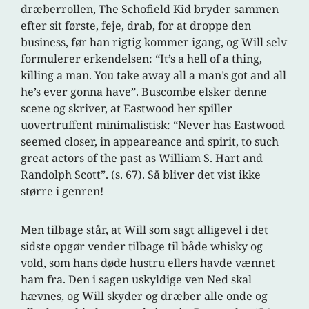
dræberrollen, The Schofield Kid bryder sammen
efter sit første, feje, drab, for at droppe den
business, før han rigtig kommer igang, og Will selv
formulerer erkendelsen: “It’s a hell of a thing,
killing a man. You take away all a man’s got and all
he’s ever gonna have”. Buscombe elsker denne
scene og skriver, at Eastwood her spiller
uovertruffent minimalistisk: “Never has Eastwood
seemed closer, in appeareance and spirit, to such
great actors of the past as William S. Hart and
Randolph Scott”. (s. 67). Så bliver det vist ikke
større i genren!
Men tilbage står, at Will som sagt alligevel i det
sidste opgør vender tilbage til både whisky og
vold, som hans døde hustru ellers havde vænnet
ham fra. Den i sagen uskyldige ven Ned skal
hævnes, og Will skyder og dræber alle onde og