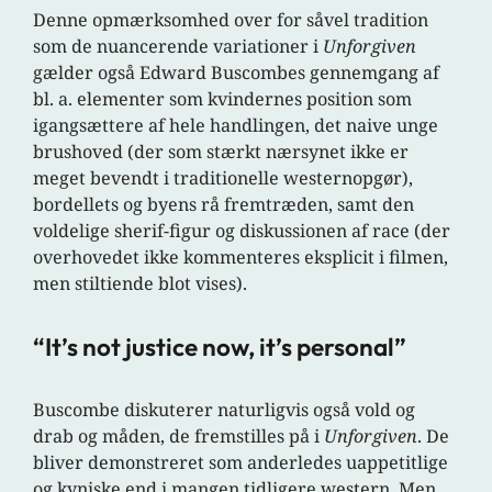
Denne opmærksomhed over for såvel tradition
som de nuancerende variationer i
Unforgiven
gælder også Edward Buscombes gennemgang af
bl. a. elementer som kvindernes position som
igangsættere af hele handlingen, det naive unge
brushoved (der som stærkt nærsynet ikke er
meget bevendt i traditionelle westernopgør),
bordellets og byens rå fremtræden, samt den
voldelige sherif-figur og diskussionen af race (der
overhovedet ikke kommenteres eksplicit i filmen,
men stiltiende blot vises).
“It’s not justice now, it’s personal”
Buscombe diskuterer naturligvis også vold og
drab og måden, de fremstilles på i
Unforgiven
. De
bliver demonstreret som anderledes uappetitlige
og kyniske end i mangen tidligere western. Men